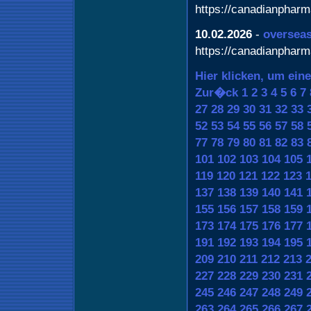
https://canadianphar
10.02.2026
-
oversea
https://canadianphar
Hier klicken, um ein
Zur�ck
1
2
3
4
5
6
7
27
28
29
30
31
32
33
52
53
54
55
56
57
58
77
78
79
80
81
82
83
101
102
103
104
105
119
120
121
122
123
137
138
139
140
141
155
156
157
158
159
173
174
175
176
177
191
192
193
194
195
209
210
211
212
213
227
228
229
230
231
245
246
247
248
249
263
264
265
266
267