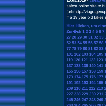
15.05.2019
-
cheap vi
safest online site to b
[url=http://viagragenu
if a 19 year old takes s
Hier klicken, um ein
Zur�ck
1
2
3
4
5
6
7
27
28
29
30
31
32
33
52
53
54
55
56
57
58
77
78
79
80
81
82
83
101
102
103
104
105
119
120
121
122
123
137
138
139
140
141
155
156
157
158
159
173
174
175
176
177
191
192
193
194
195
209
210
211
212
213
227
228
229
230
231
245
246
247
248
249
263
264
265
266
267