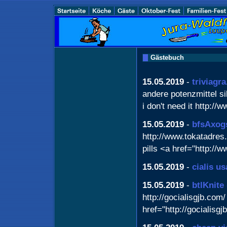
Gästebuch
15.05.2019
-
triviagr
andere potenzmittel sil
i don't need it http://
15.05.2019
-
bfsAxog
http://www.tokatadres.
pills <a href="http://
15.05.2019
-
cialis us
15.05.2019
-
btlKnite
http://gocialisgjb.com/
href="http://gocialisg