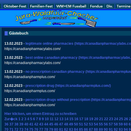
Gästebuch
13.02.2023
-
legitimate online pharmacies
(https://canadianpharmacylabs.co
https://canadianpharmacylabs.com/
13.02.2023
-
best online canadian pharmacy
(https://canadianpharmacylabs
https://canadianpharmacylabs.com/
13.02.2023
-
no prescription canadian pharmacy
(https://canadianpharmplus
https://canadianpharmplus.com/
12.02.2023
-
prescription drug
(https://canadianpharmplus.com/)
https://canadianpharmplus.com/
12.02.2023
-
perscription drugs without prescription
(https://canadianpharm
https://canadianpharmplus.com/
Hier klicken, um einen Eintrag zu schreiben
Zur�ck
1
2
3
4
5
6
7
8
9
10
11
12
13
14
15
16
17
18
19
20
21
22
23
24
25
26
2
36
37
38
39
40
41
42
43
44
45
46
47
48
49
50
51
52
53
54
55
56
57
58
59
60
6
70
71
72
73
74
75
76
77
78
79
80
81
82
83
84
85
86
87
88
89
90
91
92
93
94
9