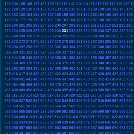
103
104
105
106
107
108
109
110
111
112
113
114
115
116
117
118
119
120
1
127
128
129
130
131
132
133
134
135
136
137
138
139
140
141
142
143
144
151
152
153
154
155
156
157
158
159
160
161
162
163
164
165
166
167
168
175
176
177
178
179
180
181
182
183
184
185
186
187
188
189
190
191
192
199
200
201
202
203
204
205
206
207
208
209
210
211
212
213
214
215
216
223
224
225
226
227
228
229
230
231
232
233
234
235
236
237
238
239
240
247
248
249
250
251
252
253
254
255
256
257
258
259
260
261
262
263
264
271
272
273
274
275
276
277
278
279
280
281
282
283
284
285
286
287
288
295
296
297
298
299
300
301
302
303
304
305
306
307
308
309
310
311
312
319
320
321
322
323
324
325
326
327
328
329
330
331
332
333
334
335
336
343
344
345
346
347
348
349
350
351
352
353
354
355
356
357
358
359
360
367
368
369
370
371
372
373
374
375
376
377
378
379
380
381
382
383
384
391
392
393
394
395
396
397
398
399
400
401
402
403
404
405
406
407
408
415
416
417
418
419
420
421
422
423
424
425
426
427
428
429
430
431
432
439
440
441
442
443
444
445
446
447
448
449
450
451
452
453
454
455
456
463
464
465
466
467
468
469
470
471
472
473
474
475
476
477
478
479
480
487
488
489
490
491
492
493
494
495
496
497
498
499
500
501
502
503
504
511
512
513
514
515
516
517
518
519
520
521
522
523
524
525
526
527
528
535
536
537
538
539
540
541
542
543
544
545
546
547
548
549
550
551
552
559
560
561
562
563
564
565
566
567
568
569
570
571
572
573
574
575
576
583
584
585
586
587
588
589
590
591
592
593
594
595
596
597
598
599
600
607
608
609
610
611
612
613
614
615
616
617
618
619
620
621
622
623
624
631
632
633
634
635
636
637
638
639
640
641
642
643
644
645
646
647
648
655
656
657
658
659
660
661
662
663
664
665
666
667
668
669
670
671
672
679
680
681
682
683
684
685
686
687
688
689
690
691
692
693
694
695
696