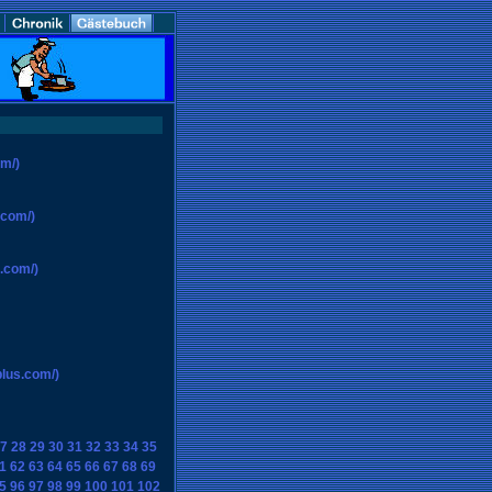
m/)
.com/)
.com/)
plus.com/)
7
28
29
30
31
32
33
34
35
1
62
63
64
65
66
67
68
69
5
96
97
98
99
100
101
102