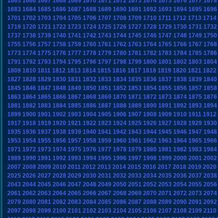
1665
1666
1667
1668
1669
1670
1671
1672
1673
1674
1675
1676
1677
1678
1683
1684
1685
1686
1687
1688
1689
1690
1691
1692
1693
1694
1695
1696
1701
1702
1703
1704
1705
1706
1707
1708
1709
1710
1711
1712
1713
1714
1719
1720
1721
1722
1723
1724
1725
1726
1727
1728
1729
1730
1731
1732
1737
1738
1739
1740
1741
1742
1743
1744
1745
1746
1747
1748
1749
1750
1755
1756
1757
1758
1759
1760
1761
1762
1763
1764
1765
1766
1767
1768
1773
1774
1775
1776
1777
1778
1779
1780
1781
1782
1783
1784
1785
1786
1791
1792
1793
1794
1795
1796
1797
1798
1799
1800
1801
1802
1803
1804
1809
1810
1811
1812
1813
1814
1815
1816
1817
1818
1819
1820
1821
1822
1827
1828
1829
1830
1831
1832
1833
1834
1835
1836
1837
1838
1839
1840
1845
1846
1847
1848
1849
1850
1851
1852
1853
1854
1855
1856
1857
1858
1863
1864
1865
1866
1867
1868
1869
1870
1871
1872
1873
1874
1875
1876
1881
1882
1883
1884
1885
1886
1887
1888
1889
1890
1891
1892
1893
1894
1899
1900
1901
1902
1903
1904
1905
1906
1907
1908
1909
1910
1911
1912
1917
1918
1919
1920
1921
1922
1923
1924
1925
1926
1927
1928
1929
1930
1935
1936
1937
1938
1939
1940
1941
1942
1943
1944
1945
1946
1947
1948
1953
1954
1955
1956
1957
1958
1959
1960
1961
1962
1963
1964
1965
1966
1971
1972
1973
1974
1975
1976
1977
1978
1979
1980
1981
1982
1983
1984
1989
1990
1991
1992
1993
1994
1995
1996
1997
1998
1999
2000
2001
2002
2007
2008
2009
2010
2011
2012
2013
2014
2015
2016
2017
2018
2019
2020
2025
2026
2027
2028
2029
2030
2031
2032
2033
2034
2035
2036
2037
2038
2043
2044
2045
2046
2047
2048
2049
2050
2051
2052
2053
2054
2055
2056
2061
2062
2063
2064
2065
2066
2067
2068
2069
2070
2071
2072
2073
2074
2079
2080
2081
2082
2083
2084
2085
2086
2087
2088
2089
2090
2091
2092
2097
2098
2099
2100
2101
2102
2103
2104
2105
2106
2107
2108
2109
2110