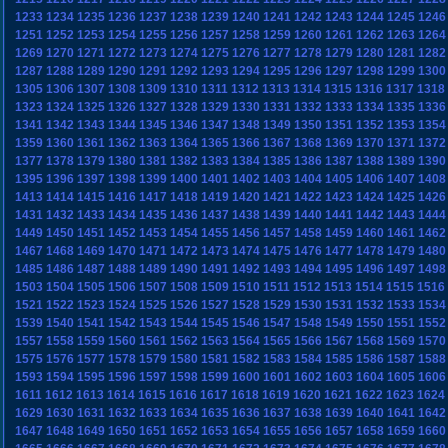
1233
1234
1235
1236
1237
1238
1239
1240
1241
1242
1243
1244
1245
1246
1251
1252
1253
1254
1255
1256
1257
1258
1259
1260
1261
1262
1263
1264
1269
1270
1271
1272
1273
1274
1275
1276
1277
1278
1279
1280
1281
1282
1287
1288
1289
1290
1291
1292
1293
1294
1295
1296
1297
1298
1299
1300
1305
1306
1307
1308
1309
1310
1311
1312
1313
1314
1315
1316
1317
1318
1323
1324
1325
1326
1327
1328
1329
1330
1331
1332
1333
1334
1335
1336
1341
1342
1343
1344
1345
1346
1347
1348
1349
1350
1351
1352
1353
1354
1359
1360
1361
1362
1363
1364
1365
1366
1367
1368
1369
1370
1371
1372
1377
1378
1379
1380
1381
1382
1383
1384
1385
1386
1387
1388
1389
1390
1395
1396
1397
1398
1399
1400
1401
1402
1403
1404
1405
1406
1407
1408
1413
1414
1415
1416
1417
1418
1419
1420
1421
1422
1423
1424
1425
1426
1431
1432
1433
1434
1435
1436
1437
1438
1439
1440
1441
1442
1443
1444
1449
1450
1451
1452
1453
1454
1455
1456
1457
1458
1459
1460
1461
1462
1467
1468
1469
1470
1471
1472
1473
1474
1475
1476
1477
1478
1479
1480
1485
1486
1487
1488
1489
1490
1491
1492
1493
1494
1495
1496
1497
1498
1503
1504
1505
1506
1507
1508
1509
1510
1511
1512
1513
1514
1515
1516
1521
1522
1523
1524
1525
1526
1527
1528
1529
1530
1531
1532
1533
1534
1539
1540
1541
1542
1543
1544
1545
1546
1547
1548
1549
1550
1551
1552
1557
1558
1559
1560
1561
1562
1563
1564
1565
1566
1567
1568
1569
1570
1575
1576
1577
1578
1579
1580
1581
1582
1583
1584
1585
1586
1587
1588
1593
1594
1595
1596
1597
1598
1599
1600
1601
1602
1603
1604
1605
1606
1611
1612
1613
1614
1615
1616
1617
1618
1619
1620
1621
1622
1623
1624
1629
1630
1631
1632
1633
1634
1635
1636
1637
1638
1639
1640
1641
1642
1647
1648
1649
1650
1651
1652
1653
1654
1655
1656
1657
1658
1659
1660