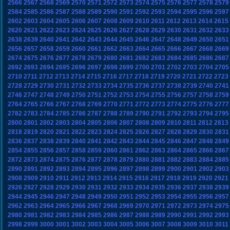
2566
2567
2568
2569
2570
2571
2572
2573
2574
2575
2576
2577
2578
2579
2584
2585
2586
2587
2588
2589
2590
2591
2592
2593
2594
2595
2596
2597
2602
2603
2604
2605
2606
2607
2608
2609
2610
2611
2612
2613
2614
2615
2620
2621
2622
2623
2624
2625
2626
2627
2628
2629
2630
2631
2632
2633
2638
2639
2640
2641
2642
2643
2644
2645
2646
2647
2648
2649
2650
2651
2656
2657
2658
2659
2660
2661
2662
2663
2664
2665
2666
2667
2668
2669
2674
2675
2676
2677
2678
2679
2680
2681
2682
2683
2684
2685
2686
2687
2692
2693
2694
2695
2696
2697
2698
2699
2700
2701
2702
2703
2704
2705
2710
2711
2712
2713
2714
2715
2716
2717
2718
2719
2720
2721
2722
2723
2728
2729
2730
2731
2732
2733
2734
2735
2736
2737
2738
2739
2740
2741
2746
2747
2748
2749
2750
2751
2752
2753
2754
2755
2756
2757
2758
2759
2764
2765
2766
2767
2768
2769
2770
2771
2772
2773
2774
2775
2776
2777
2782
2783
2784
2785
2786
2787
2788
2789
2790
2791
2792
2793
2794
2795
2800
2801
2802
2803
2804
2805
2806
2807
2808
2809
2810
2811
2812
2813
2818
2819
2820
2821
2822
2823
2824
2825
2826
2827
2828
2829
2830
2831
2836
2837
2838
2839
2840
2841
2842
2843
2844
2845
2846
2847
2848
2849
2854
2855
2856
2857
2858
2859
2860
2861
2862
2863
2864
2865
2866
2867
2872
2873
2874
2875
2876
2877
2878
2879
2880
2881
2882
2883
2884
2885
2890
2891
2892
2893
2894
2895
2896
2897
2898
2899
2900
2901
2902
2903
2908
2909
2910
2911
2912
2913
2914
2915
2916
2917
2918
2919
2920
2921
2926
2927
2928
2929
2930
2931
2932
2933
2934
2935
2936
2937
2938
2939
2944
2945
2946
2947
2948
2949
2950
2951
2952
2953
2954
2955
2956
2957
2962
2963
2964
2965
2966
2967
2968
2969
2970
2971
2972
2973
2974
2975
2980
2981
2982
2983
2984
2985
2986
2987
2988
2989
2990
2991
2992
2993
2998
2999
3000
3001
3002
3003
3004
3005
3006
3007
3008
3009
3010
3011