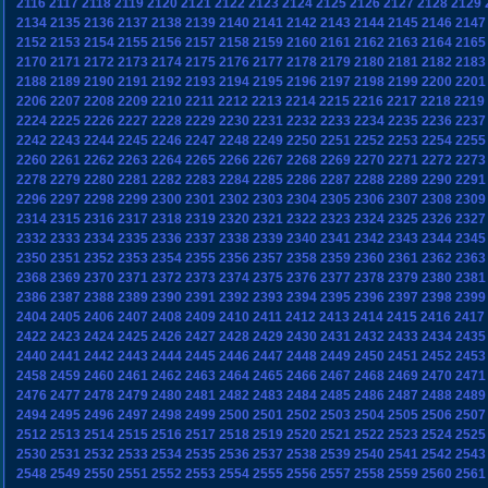
2116
2117
2118
2119
2120
2121
2122
2123
2124
2125
2126
2127
2128
2129
2134
2135
2136
2137
2138
2139
2140
2141
2142
2143
2144
2145
2146
2147
2152
2153
2154
2155
2156
2157
2158
2159
2160
2161
2162
2163
2164
2165
2170
2171
2172
2173
2174
2175
2176
2177
2178
2179
2180
2181
2182
2183
2188
2189
2190
2191
2192
2193
2194
2195
2196
2197
2198
2199
2200
2201
2206
2207
2208
2209
2210
2211
2212
2213
2214
2215
2216
2217
2218
2219
2224
2225
2226
2227
2228
2229
2230
2231
2232
2233
2234
2235
2236
2237
2242
2243
2244
2245
2246
2247
2248
2249
2250
2251
2252
2253
2254
2255
2260
2261
2262
2263
2264
2265
2266
2267
2268
2269
2270
2271
2272
2273
2278
2279
2280
2281
2282
2283
2284
2285
2286
2287
2288
2289
2290
2291
2296
2297
2298
2299
2300
2301
2302
2303
2304
2305
2306
2307
2308
2309
2314
2315
2316
2317
2318
2319
2320
2321
2322
2323
2324
2325
2326
2327
2332
2333
2334
2335
2336
2337
2338
2339
2340
2341
2342
2343
2344
2345
2350
2351
2352
2353
2354
2355
2356
2357
2358
2359
2360
2361
2362
2363
2368
2369
2370
2371
2372
2373
2374
2375
2376
2377
2378
2379
2380
2381
2386
2387
2388
2389
2390
2391
2392
2393
2394
2395
2396
2397
2398
2399
2404
2405
2406
2407
2408
2409
2410
2411
2412
2413
2414
2415
2416
2417
2422
2423
2424
2425
2426
2427
2428
2429
2430
2431
2432
2433
2434
2435
2440
2441
2442
2443
2444
2445
2446
2447
2448
2449
2450
2451
2452
2453
2458
2459
2460
2461
2462
2463
2464
2465
2466
2467
2468
2469
2470
2471
2476
2477
2478
2479
2480
2481
2482
2483
2484
2485
2486
2487
2488
2489
2494
2495
2496
2497
2498
2499
2500
2501
2502
2503
2504
2505
2506
2507
2512
2513
2514
2515
2516
2517
2518
2519
2520
2521
2522
2523
2524
2525
2530
2531
2532
2533
2534
2535
2536
2537
2538
2539
2540
2541
2542
2543
2548
2549
2550
2551
2552
2553
2554
2555
2556
2557
2558
2559
2560
2561