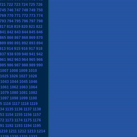
721
722
723
724
725
726
745
746
747
748
749
750
769
770
771
772
773
774
793
794
795
796
797
798
817
818
819
820
821
822
841
842
843
844
845
846
865
866
867
868
869
870
889
890
891
892
893
894
913
914
915
916
917
918
937
938
939
940
941
942
961
962
963
964
965
966
985
986
987
988
989
990
1007
1008
1009
1010
1025
1026
1027
1028
1043
1044
1045
1046
1061
1062
1063
1064
1079
1080
1081
1082
1097
1098
1099
1100
15
1116
1117
1118
1119
134
1135
1136
1137
1138
153
1154
1155
1156
1157
172
1173
1174
1175
1176
191
1192
1193
1194
1195
1210
1211
1212
1213
1214
1229
1230
1231
1232