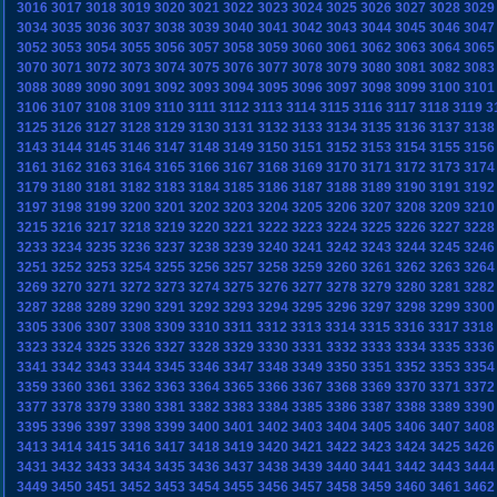
3016
3017
3018
3019
3020
3021
3022
3023
3024
3025
3026
3027
3028
3029
3034
3035
3036
3037
3038
3039
3040
3041
3042
3043
3044
3045
3046
3047
3052
3053
3054
3055
3056
3057
3058
3059
3060
3061
3062
3063
3064
3065
3070
3071
3072
3073
3074
3075
3076
3077
3078
3079
3080
3081
3082
3083
3088
3089
3090
3091
3092
3093
3094
3095
3096
3097
3098
3099
3100
3101
3106
3107
3108
3109
3110
3111
3112
3113
3114
3115
3116
3117
3118
3119
3
3125
3126
3127
3128
3129
3130
3131
3132
3133
3134
3135
3136
3137
3138
3143
3144
3145
3146
3147
3148
3149
3150
3151
3152
3153
3154
3155
3156
3161
3162
3163
3164
3165
3166
3167
3168
3169
3170
3171
3172
3173
3174
3179
3180
3181
3182
3183
3184
3185
3186
3187
3188
3189
3190
3191
3192
3197
3198
3199
3200
3201
3202
3203
3204
3205
3206
3207
3208
3209
3210
3215
3216
3217
3218
3219
3220
3221
3222
3223
3224
3225
3226
3227
3228
3233
3234
3235
3236
3237
3238
3239
3240
3241
3242
3243
3244
3245
3246
3251
3252
3253
3254
3255
3256
3257
3258
3259
3260
3261
3262
3263
3264
3269
3270
3271
3272
3273
3274
3275
3276
3277
3278
3279
3280
3281
3282
3287
3288
3289
3290
3291
3292
3293
3294
3295
3296
3297
3298
3299
3300
3305
3306
3307
3308
3309
3310
3311
3312
3313
3314
3315
3316
3317
3318
3323
3324
3325
3326
3327
3328
3329
3330
3331
3332
3333
3334
3335
3336
3341
3342
3343
3344
3345
3346
3347
3348
3349
3350
3351
3352
3353
3354
3359
3360
3361
3362
3363
3364
3365
3366
3367
3368
3369
3370
3371
3372
3377
3378
3379
3380
3381
3382
3383
3384
3385
3386
3387
3388
3389
3390
3395
3396
3397
3398
3399
3400
3401
3402
3403
3404
3405
3406
3407
3408
3413
3414
3415
3416
3417
3418
3419
3420
3421
3422
3423
3424
3425
3426
3431
3432
3433
3434
3435
3436
3437
3438
3439
3440
3441
3442
3443
3444
3449
3450
3451
3452
3453
3454
3455
3456
3457
3458
3459
3460
3461
3462