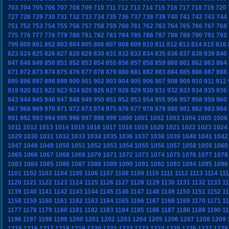
703
704
705
706
707
708
709
710
711
712
713
714
715
716
717
718
719
720
727
728
729
730
731
732
733
734
735
736
737
738
739
740
741
742
743
744
751
752
753
754
755
756
757
758
759
760
761
762
763
764
765
766
767
768
775
776
777
778
779
780
781
782
783
784
785
786
787
788
789
790
791
792
799
800
801
802
803
804
805
806
807
808
809
810
811
812
813
814
815
816
823
824
825
826
827
828
829
830
831
832
833
834
835
836
837
838
839
840
847
848
849
850
851
852
853
854
855
856
857
858
859
860
861
862
863
864
871
872
873
874
875
876
877
878
879
880
881
882
883
884
885
886
887
888
895
896
897
898
899
900
901
902
903
904
905
906
907
908
909
910
911
912
919
920
921
922
923
924
925
926
927
928
929
930
931
932
933
934
935
936
943
944
945
946
947
948
949
950
951
952
953
954
955
956
957
958
959
960
967
968
969
970
971
972
973
974
975
976
977
978
979
980
981
982
983
984
991
992
993
994
995
996
997
998
999
1000
1001
1002
1003
1004
1005
1006
1011
1012
1013
1014
1015
1016
1017
1018
1019
1020
1021
1022
1023
1024
1029
1030
1031
1032
1033
1034
1035
1036
1037
1038
1039
1040
1041
1042
1047
1048
1049
1050
1051
1052
1053
1054
1055
1056
1057
1058
1059
1060
1065
1066
1067
1068
1069
1070
1071
1072
1073
1074
1075
1076
1077
1078
1083
1084
1085
1086
1087
1088
1089
1090
1091
1092
1093
1094
1095
1096
1101
1102
1103
1104
1105
1106
1107
1108
1109
1110
1111
1112
1113
1114
11
1120
1121
1122
1123
1124
1125
1126
1127
1128
1129
1130
1131
1132
1133
1
1139
1140
1141
1142
1143
1144
1145
1146
1147
1148
1149
1150
1151
1152
1
1158
1159
1160
1161
1162
1163
1164
1165
1166
1167
1168
1169
1170
1171
1
1177
1178
1179
1180
1181
1182
1183
1184
1185
1186
1187
1188
1189
1190
1
1196
1197
1198
1199
1200
1201
1202
1203
1204
1205
1206
1207
1208
1209
1215
1216
1217
1218
1219
1220
1221
1222
1223
1224
1225
1226
1227
1228