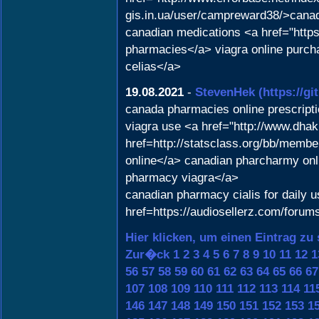
gis.in.ua/user/campreward38/>canad
canadian medications <a href="https
pharmacies</a> viagra online purc
celias</a>
19.08.2021
-
StevenHek
(https://g
canada pharmacies online prescript
viagra use <a href="http://www.dha
href=http://statsclass.org/bb/memb
online</a> canadian pharcharmy onl
pharmacy viagra</a>
canadian pharmacy cialis for daily 
href=https://audiosellerz.com/foru
Hier klicken, um einen Eintrag zu
Zur�ck
1
2
3
4
5
6
7
8
9
10
11
12
1
56
57
58
59
60
61
62
63
64
65
66
67
107
108
109
110
111
112
113
114
11
146
147
148
149
150
151
152
153
1