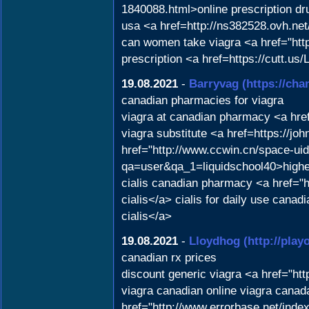
1840088.html>online prescription d
usa <a href=http://ns382528.ovh.n
can women take viagra <a href="http
prescription <a href=https://cutt.u
19.08.2021
-
Barryvag
(https://ch
canadian pharmacies for viagra
viagra at canadian pharmacy <a href
viagra substitute <a href=https://j
href="http://www.ccwin.cn/space-uid
qa=user&qa_1=liquidschool40>highe
cialis canadian pharmacy <a href=
cialis</a> cialis for daily use ca
cialis</a>
19.08.2021
-
Lloydhog
(http://play
canadian rx prices
discount generic viagra <a href="htt
viagra canadian online viagra canad
href="http://www.errorbase.net/inde