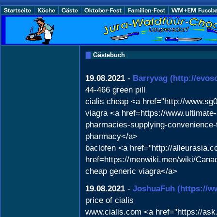
Gästebuch
19.08.2021
-
Barryvag
(http://evo
44-466 green pill
cialis cheap <a href="http://www.s
viagra <a href=https://www.ultimate-
pharmacies-supplying-convenience-to
pharmacy</a>
baclofen <a href="http://alleurasia.
href=https://menwiki.men/wiki/Ca
cheap generic viagra</a>
19.08.2021
-
JoshuaFuh
(https://
price of cialis
www.cialis.com <a href="https://ask