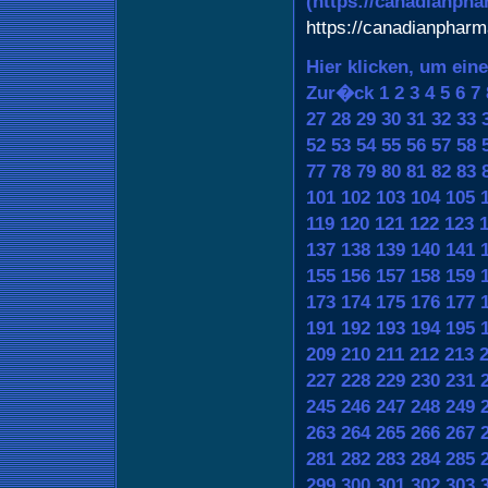
(https://canadianph
https://canadianphar
Hier klicken, um ein
Zur�ck
1
2
3
4
5
6
7
27
28
29
30
31
32
33
52
53
54
55
56
57
58
77
78
79
80
81
82
83
101
102
103
104
105
119
120
121
122
123
137
138
139
140
141
155
156
157
158
159
173
174
175
176
177
191
192
193
194
195
209
210
211
212
213
227
228
229
230
231
245
246
247
248
249
263
264
265
266
267
281
282
283
284
285
299
300
301
302
303