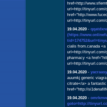
href=http://www.sfiem
url=http://tinyurl.co
href="http://www.fucec
url=http://tinyurl.com
19.04.2020
-
qqatdxn
(https://www.online
tid=174752&url=tiny
cialis from.canada <a 
url=http://tinyurl.co
pharmacy <a href="htt
url=http://tinyurl.co
19.04.2020
-
yacraasy
auumkj generic viagra 
citrate</a> a fantasti
href="http://si1denafi
19.04.2020
-
omrkmw
goto=http://tinyurl.