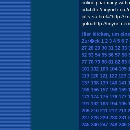
online pharmacy withou
url=http://tinyurl.com
pills <a href="http://
goto=http://tinyurl.c
Hier klicken, um ein
Zur�ck
1
2
3
4
5
6
7
27
28
29
30
31
32
33
52
53
54
55
56
57
58
77
78
79
80
81
82
83
101
102
103
104
105
119
120
121
122
123
137
138
139
140
141
155
156
157
158
159
173
174
175
176
177
191
192
193
194
195
209
210
211
212
213
227
228
229
230
231
245
246
247
248
249