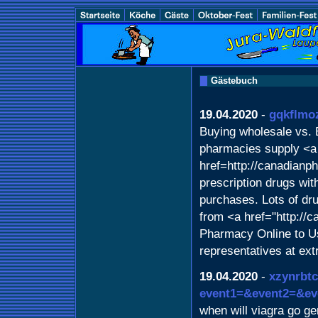
Gästebuch
19.04.2020
-
gqkflmo
Buying wholesale vs.
pharmacies supply <a
href=http://canadian
prescription drugs wit
purchases. Lots of dr
from <a href="http://
Pharmacy Online to U
representatives at ex
19.04.2020
-
xzynrbtc
event1=&event2=&eve
when will viagra go ge