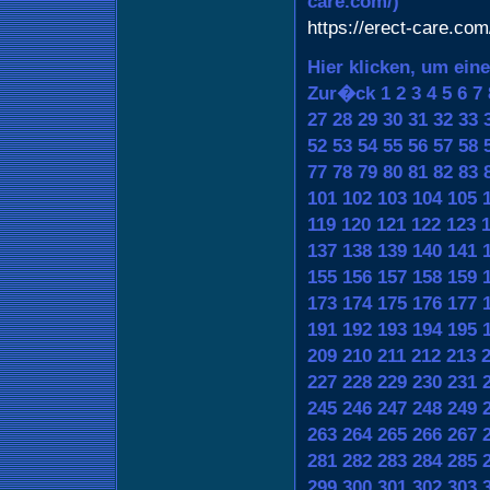
care.com/)
https://erect-care.com
Hier klicken, um ein
Zur�ck
1
2
3
4
5
6
7
27
28
29
30
31
32
33
52
53
54
55
56
57
58
77
78
79
80
81
82
83
101
102
103
104
105
119
120
121
122
123
137
138
139
140
141
155
156
157
158
159
173
174
175
176
177
191
192
193
194
195
209
210
211
212
213
227
228
229
230
231
245
246
247
248
249
263
264
265
266
267
281
282
283
284
285
299
300
301
302
303