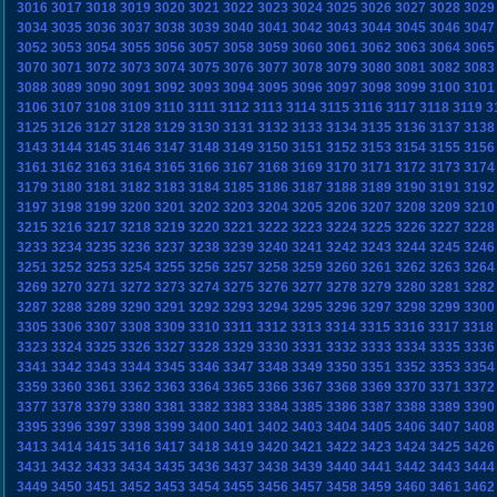
3016
3017
3018
3019
3020
3021
3022
3023
3024
3025
3026
3027
3028
3029
3034
3035
3036
3037
3038
3039
3040
3041
3042
3043
3044
3045
3046
3047
3052
3053
3054
3055
3056
3057
3058
3059
3060
3061
3062
3063
3064
3065
3070
3071
3072
3073
3074
3075
3076
3077
3078
3079
3080
3081
3082
3083
3088
3089
3090
3091
3092
3093
3094
3095
3096
3097
3098
3099
3100
3101
3106
3107
3108
3109
3110
3111
3112
3113
3114
3115
3116
3117
3118
3119
3
3125
3126
3127
3128
3129
3130
3131
3132
3133
3134
3135
3136
3137
3138
3143
3144
3145
3146
3147
3148
3149
3150
3151
3152
3153
3154
3155
3156
3161
3162
3163
3164
3165
3166
3167
3168
3169
3170
3171
3172
3173
3174
3179
3180
3181
3182
3183
3184
3185
3186
3187
3188
3189
3190
3191
3192
3197
3198
3199
3200
3201
3202
3203
3204
3205
3206
3207
3208
3209
3210
3215
3216
3217
3218
3219
3220
3221
3222
3223
3224
3225
3226
3227
3228
3233
3234
3235
3236
3237
3238
3239
3240
3241
3242
3243
3244
3245
3246
3251
3252
3253
3254
3255
3256
3257
3258
3259
3260
3261
3262
3263
3264
3269
3270
3271
3272
3273
3274
3275
3276
3277
3278
3279
3280
3281
3282
3287
3288
3289
3290
3291
3292
3293
3294
3295
3296
3297
3298
3299
3300
3305
3306
3307
3308
3309
3310
3311
3312
3313
3314
3315
3316
3317
3318
3323
3324
3325
3326
3327
3328
3329
3330
3331
3332
3333
3334
3335
3336
3341
3342
3343
3344
3345
3346
3347
3348
3349
3350
3351
3352
3353
3354
3359
3360
3361
3362
3363
3364
3365
3366
3367
3368
3369
3370
3371
3372
3377
3378
3379
3380
3381
3382
3383
3384
3385
3386
3387
3388
3389
3390
3395
3396
3397
3398
3399
3400
3401
3402
3403
3404
3405
3406
3407
3408
3413
3414
3415
3416
3417
3418
3419
3420
3421
3422
3423
3424
3425
3426
3431
3432
3433
3434
3435
3436
3437
3438
3439
3440
3441
3442
3443
3444
3449
3450
3451
3452
3453
3454
3455
3456
3457
3458
3459
3460
3461
3462