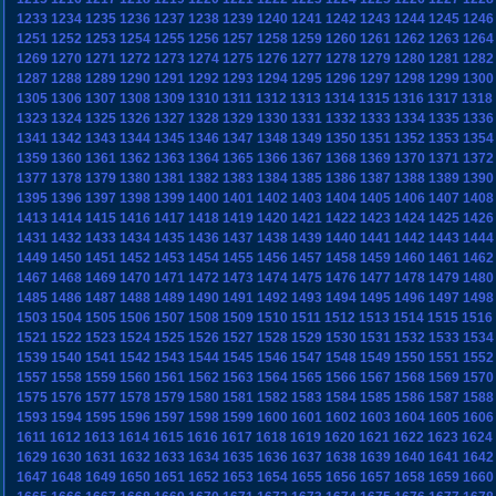
1233
1234
1235
1236
1237
1238
1239
1240
1241
1242
1243
1244
1245
1246
1251
1252
1253
1254
1255
1256
1257
1258
1259
1260
1261
1262
1263
1264
1269
1270
1271
1272
1273
1274
1275
1276
1277
1278
1279
1280
1281
1282
1287
1288
1289
1290
1291
1292
1293
1294
1295
1296
1297
1298
1299
1300
1305
1306
1307
1308
1309
1310
1311
1312
1313
1314
1315
1316
1317
1318
1323
1324
1325
1326
1327
1328
1329
1330
1331
1332
1333
1334
1335
1336
1341
1342
1343
1344
1345
1346
1347
1348
1349
1350
1351
1352
1353
1354
1359
1360
1361
1362
1363
1364
1365
1366
1367
1368
1369
1370
1371
1372
1377
1378
1379
1380
1381
1382
1383
1384
1385
1386
1387
1388
1389
1390
1395
1396
1397
1398
1399
1400
1401
1402
1403
1404
1405
1406
1407
1408
1413
1414
1415
1416
1417
1418
1419
1420
1421
1422
1423
1424
1425
1426
1431
1432
1433
1434
1435
1436
1437
1438
1439
1440
1441
1442
1443
1444
1449
1450
1451
1452
1453
1454
1455
1456
1457
1458
1459
1460
1461
1462
1467
1468
1469
1470
1471
1472
1473
1474
1475
1476
1477
1478
1479
1480
1485
1486
1487
1488
1489
1490
1491
1492
1493
1494
1495
1496
1497
1498
1503
1504
1505
1506
1507
1508
1509
1510
1511
1512
1513
1514
1515
1516
1521
1522
1523
1524
1525
1526
1527
1528
1529
1530
1531
1532
1533
1534
1539
1540
1541
1542
1543
1544
1545
1546
1547
1548
1549
1550
1551
1552
1557
1558
1559
1560
1561
1562
1563
1564
1565
1566
1567
1568
1569
1570
1575
1576
1577
1578
1579
1580
1581
1582
1583
1584
1585
1586
1587
1588
1593
1594
1595
1596
1597
1598
1599
1600
1601
1602
1603
1604
1605
1606
1611
1612
1613
1614
1615
1616
1617
1618
1619
1620
1621
1622
1623
1624
1629
1630
1631
1632
1633
1634
1635
1636
1637
1638
1639
1640
1641
1642
1647
1648
1649
1650
1651
1652
1653
1654
1655
1656
1657
1658
1659
1660