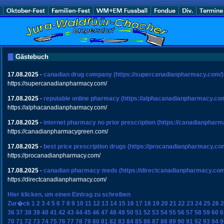
Gästebuch
17.08.2025
-
canadian drug company
(https://supercanadianpharmacy.com/)
https://supercanadianpharmacy.com/
17.08.2025
-
reputable online pharmacy
(https://alphacanadianpharmacy.com
https://alphacanadianpharmacy.com/
17.08.2025
-
internet pharmacy no prior prescription
(https://canadianphar
https://canadianpharmacygreen.com/
17.08.2025
-
best price prescription drugs
(https://procanadianpharmacy.co
https://procanadianpharmacy.com/
17.08.2025
-
canadian pharmacy meds
(https://directcanadianpharmacy.com
https://directcanadianpharmacy.com/
Hier klicken, um einen Eintrag zu schreiben
Zur�ck
1
2
3
4
5
6
7
8
9
10
11
12
13
14
15
16
17
18
19
20
21
22
23
24
25
26
2
36
37
38
39
40
41
42
43
44
45
46
47
48
49
50
51
52
53
54
55
56
57
58
59
60
6
70
71
72
73
74
75
76
77
78
79
80
81
82
83
84
85
86
87
88
89
90
91
92
93
94
9