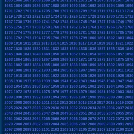
1665
1666
1667
1668
1669
1670
1671
1672
1673
1674
1675
1676
1677
1678
1683
1684
1685
1686
1687
1688
1689
1690
1691
1692
1693
1694
1695
1696
1701
1702
1703
1704
1705
1706
1707
1708
1709
1710
1711
1712
1713
1714
1719
1720
1721
1722
1723
1724
1725
1726
1727
1728
1729
1730
1731
1732
1737
1738
1739
1740
1741
1742
1743
1744
1745
1746
1747
1748
1749
1750
1755
1756
1757
1758
1759
1760
1761
1762
1763
1764
1765
1766
1767
1768
1773
1774
1775
1776
1777
1778
1779
1780
1781
1782
1783
1784
1785
1786
1791
1792
1793
1794
1795
1796
1797
1798
1799
1800
1801
1802
1803
1804
1809
1810
1811
1812
1813
1814
1815
1816
1817
1818
1819
1820
1821
1822
1827
1828
1829
1830
1831
1832
1833
1834
1835
1836
1837
1838
1839
1840
1845
1846
1847
1848
1849
1850
1851
1852
1853
1854
1855
1856
1857
1858
1863
1864
1865
1866
1867
1868
1869
1870
1871
1872
1873
1874
1875
1876
1881
1882
1883
1884
1885
1886
1887
1888
1889
1890
1891
1892
1893
1894
1899
1900
1901
1902
1903
1904
1905
1906
1907
1908
1909
1910
1911
1912
1917
1918
1919
1920
1921
1922
1923
1924
1925
1926
1927
1928
1929
1930
1935
1936
1937
1938
1939
1940
1941
1942
1943
1944
1945
1946
1947
1948
1953
1954
1955
1956
1957
1958
1959
1960
1961
1962
1963
1964
1965
1966
1971
1972
1973
1974
1975
1976
1977
1978
1979
1980
1981
1982
1983
1984
1989
1990
1991
1992
1993
1994
1995
1996
1997
1998
1999
2000
2001
2002
2007
2008
2009
2010
2011
2012
2013
2014
2015
2016
2017
2018
2019
2020
2025
2026
2027
2028
2029
2030
2031
2032
2033
2034
2035
2036
2037
2038
2043
2044
2045
2046
2047
2048
2049
2050
2051
2052
2053
2054
2055
2056
2061
2062
2063
2064
2065
2066
2067
2068
2069
2070
2071
2072
2073
2074
2079
2080
2081
2082
2083
2084
2085
2086
2087
2088
2089
2090
2091
2092
2097
2098
2099
2100
2101
2102
2103
2104
2105
2106
2107
2108
2109
2110