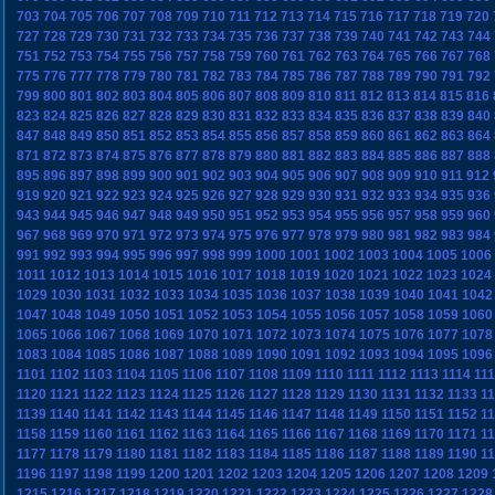
703
704
705
706
707
708
709
710
711
712
713
714
715
716
717
718
719
720
727
728
729
730
731
732
733
734
735
736
737
738
739
740
741
742
743
744
751
752
753
754
755
756
757
758
759
760
761
762
763
764
765
766
767
768
775
776
777
778
779
780
781
782
783
784
785
786
787
788
789
790
791
792
799
800
801
802
803
804
805
806
807
808
809
810
811
812
813
814
815
816
823
824
825
826
827
828
829
830
831
832
833
834
835
836
837
838
839
840
847
848
849
850
851
852
853
854
855
856
857
858
859
860
861
862
863
864
871
872
873
874
875
876
877
878
879
880
881
882
883
884
885
886
887
888
895
896
897
898
899
900
901
902
903
904
905
906
907
908
909
910
911
912
919
920
921
922
923
924
925
926
927
928
929
930
931
932
933
934
935
936
943
944
945
946
947
948
949
950
951
952
953
954
955
956
957
958
959
960
967
968
969
970
971
972
973
974
975
976
977
978
979
980
981
982
983
984
991
992
993
994
995
996
997
998
999
1000
1001
1002
1003
1004
1005
1006
1011
1012
1013
1014
1015
1016
1017
1018
1019
1020
1021
1022
1023
1024
1029
1030
1031
1032
1033
1034
1035
1036
1037
1038
1039
1040
1041
1042
1047
1048
1049
1050
1051
1052
1053
1054
1055
1056
1057
1058
1059
1060
1065
1066
1067
1068
1069
1070
1071
1072
1073
1074
1075
1076
1077
1078
1083
1084
1085
1086
1087
1088
1089
1090
1091
1092
1093
1094
1095
1096
1101
1102
1103
1104
1105
1106
1107
1108
1109
1110
1111
1112
1113
1114
11
1120
1121
1122
1123
1124
1125
1126
1127
1128
1129
1130
1131
1132
1133
1
1139
1140
1141
1142
1143
1144
1145
1146
1147
1148
1149
1150
1151
1152
1
1158
1159
1160
1161
1162
1163
1164
1165
1166
1167
1168
1169
1170
1171
1
1177
1178
1179
1180
1181
1182
1183
1184
1185
1186
1187
1188
1189
1190
1
1196
1197
1198
1199
1200
1201
1202
1203
1204
1205
1206
1207
1208
1209
1215
1216
1217
1218
1219
1220
1221
1222
1223
1224
1225
1226
1227
1228