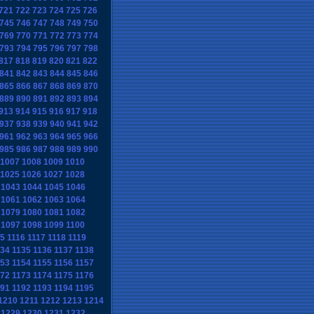
721
722
723
724
725
726
745
746
747
748
749
750
769
770
771
772
773
774
793
794
795
796
797
798
817
818
819
820
821
822
841
842
843
844
845
846
865
866
867
868
869
870
889
890
891
892
893
894
913
914
915
916
917
918
937
938
939
940
941
942
961
962
963
964
965
966
985
986
987
988
989
990
1007
1008
1009
1010
1025
1026
1027
1028
1043
1044
1045
1046
1061
1062
1063
1064
1079
1080
1081
1082
1097
1098
1099
1100
15
1116
1117
1118
1119
134
1135
1136
1137
1138
153
1154
1155
1156
1157
172
1173
1174
1175
1176
191
1192
1193
1194
1195
1210
1211
1212
1213
1214
1229
1230
1231
1232