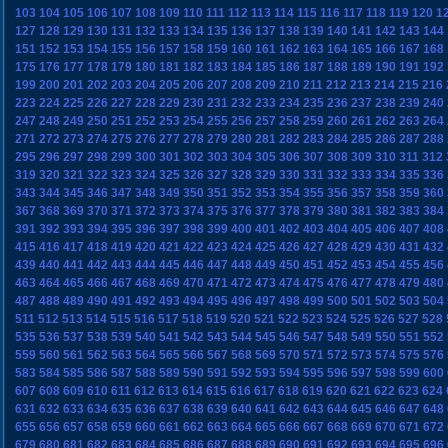
103
104
105
106
107
108
109
110
111
112
113
114
115
116
117
118
119
120
1
127
128
129
130
131
132
133
134
135
136
137
138
139
140
141
142
143
144
151
152
153
154
155
156
157
158
159
160
161
162
163
164
165
166
167
168
175
176
177
178
179
180
181
182
183
184
185
186
187
188
189
190
191
192
199
200
201
202
203
204
205
206
207
208
209
210
211
212
213
214
215
216
223
224
225
226
227
228
229
230
231
232
233
234
235
236
237
238
239
240
247
248
249
250
251
252
253
254
255
256
257
258
259
260
261
262
263
264
271
272
273
274
275
276
277
278
279
280
281
282
283
284
285
286
287
288
295
296
297
298
299
300
301
302
303
304
305
306
307
308
309
310
311
312
319
320
321
322
323
324
325
326
327
328
329
330
331
332
333
334
335
336
343
344
345
346
347
348
349
350
351
352
353
354
355
356
357
358
359
360
367
368
369
370
371
372
373
374
375
376
377
378
379
380
381
382
383
384
391
392
393
394
395
396
397
398
399
400
401
402
403
404
405
406
407
408
415
416
417
418
419
420
421
422
423
424
425
426
427
428
429
430
431
432
439
440
441
442
443
444
445
446
447
448
449
450
451
452
453
454
455
456
463
464
465
466
467
468
469
470
471
472
473
474
475
476
477
478
479
480
487
488
489
490
491
492
493
494
495
496
497
498
499
500
501
502
503
504
511
512
513
514
515
516
517
518
519
520
521
522
523
524
525
526
527
528
535
536
537
538
539
540
541
542
543
544
545
546
547
548
549
550
551
552
559
560
561
562
563
564
565
566
567
568
569
570
571
572
573
574
575
576
583
584
585
586
587
588
589
590
591
592
593
594
595
596
597
598
599
600
607
608
609
610
611
612
613
614
615
616
617
618
619
620
621
622
623
624
631
632
633
634
635
636
637
638
639
640
641
642
643
644
645
646
647
648
655
656
657
658
659
660
661
662
663
664
665
666
667
668
669
670
671
672
679
680
681
682
683
684
685
686
687
688
689
690
691
692
693
694
695
696