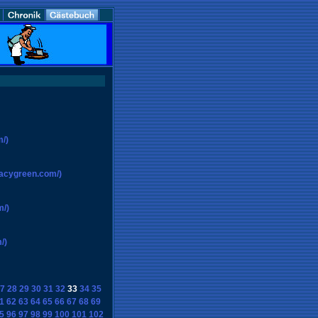
/)
macygreen.com/)
m/)
/)
7
28
29
30
31
32
33
34
35
1
62
63
64
65
66
67
68
69
5
96
97
98
99
100
101
102