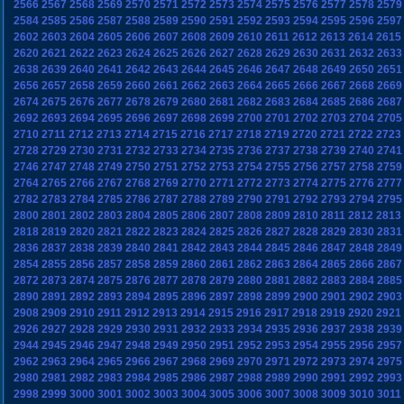
2566
2567
2568
2569
2570
2571
2572
2573
2574
2575
2576
2577
2578
2579
2584
2585
2586
2587
2588
2589
2590
2591
2592
2593
2594
2595
2596
2597
2602
2603
2604
2605
2606
2607
2608
2609
2610
2611
2612
2613
2614
2615
2620
2621
2622
2623
2624
2625
2626
2627
2628
2629
2630
2631
2632
2633
2638
2639
2640
2641
2642
2643
2644
2645
2646
2647
2648
2649
2650
2651
2656
2657
2658
2659
2660
2661
2662
2663
2664
2665
2666
2667
2668
2669
2674
2675
2676
2677
2678
2679
2680
2681
2682
2683
2684
2685
2686
2687
2692
2693
2694
2695
2696
2697
2698
2699
2700
2701
2702
2703
2704
2705
2710
2711
2712
2713
2714
2715
2716
2717
2718
2719
2720
2721
2722
2723
2728
2729
2730
2731
2732
2733
2734
2735
2736
2737
2738
2739
2740
2741
2746
2747
2748
2749
2750
2751
2752
2753
2754
2755
2756
2757
2758
2759
2764
2765
2766
2767
2768
2769
2770
2771
2772
2773
2774
2775
2776
2777
2782
2783
2784
2785
2786
2787
2788
2789
2790
2791
2792
2793
2794
2795
2800
2801
2802
2803
2804
2805
2806
2807
2808
2809
2810
2811
2812
2813
2818
2819
2820
2821
2822
2823
2824
2825
2826
2827
2828
2829
2830
2831
2836
2837
2838
2839
2840
2841
2842
2843
2844
2845
2846
2847
2848
2849
2854
2855
2856
2857
2858
2859
2860
2861
2862
2863
2864
2865
2866
2867
2872
2873
2874
2875
2876
2877
2878
2879
2880
2881
2882
2883
2884
2885
2890
2891
2892
2893
2894
2895
2896
2897
2898
2899
2900
2901
2902
2903
2908
2909
2910
2911
2912
2913
2914
2915
2916
2917
2918
2919
2920
2921
2926
2927
2928
2929
2930
2931
2932
2933
2934
2935
2936
2937
2938
2939
2944
2945
2946
2947
2948
2949
2950
2951
2952
2953
2954
2955
2956
2957
2962
2963
2964
2965
2966
2967
2968
2969
2970
2971
2972
2973
2974
2975
2980
2981
2982
2983
2984
2985
2986
2987
2988
2989
2990
2991
2992
2993
2998
2999
3000
3001
3002
3003
3004
3005
3006
3007
3008
3009
3010
3011