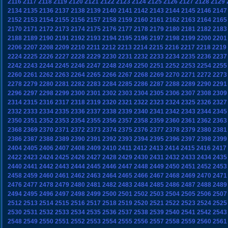
2116
2117
2118
2119
2120
2121
2122
2123
2124
2125
2126
2127
2128
2129
2134
2135
2136
2137
2138
2139
2140
2141
2142
2143
2144
2145
2146
2147
2152
2153
2154
2155
2156
2157
2158
2159
2160
2161
2162
2163
2164
2165
2170
2171
2172
2173
2174
2175
2176
2177
2178
2179
2180
2181
2182
2183
2188
2189
2190
2191
2192
2193
2194
2195
2196
2197
2198
2199
2200
2201
2206
2207
2208
2209
2210
2211
2212
2213
2214
2215
2216
2217
2218
2219
2224
2225
2226
2227
2228
2229
2230
2231
2232
2233
2234
2235
2236
2237
2242
2243
2244
2245
2246
2247
2248
2249
2250
2251
2252
2253
2254
2255
2260
2261
2262
2263
2264
2265
2266
2267
2268
2269
2270
2271
2272
2273
2278
2279
2280
2281
2282
2283
2284
2285
2286
2287
2288
2289
2290
2291
2296
2297
2298
2299
2300
2301
2302
2303
2304
2305
2306
2307
2308
2309
2314
2315
2316
2317
2318
2319
2320
2321
2322
2323
2324
2325
2326
2327
2332
2333
2334
2335
2336
2337
2338
2339
2340
2341
2342
2343
2344
2345
2350
2351
2352
2353
2354
2355
2356
2357
2358
2359
2360
2361
2362
2363
2368
2369
2370
2371
2372
2373
2374
2375
2376
2377
2378
2379
2380
2381
2386
2387
2388
2389
2390
2391
2392
2393
2394
2395
2396
2397
2398
2399
2404
2405
2406
2407
2408
2409
2410
2411
2412
2413
2414
2415
2416
2417
2422
2423
2424
2425
2426
2427
2428
2429
2430
2431
2432
2433
2434
2435
2440
2441
2442
2443
2444
2445
2446
2447
2448
2449
2450
2451
2452
2453
2458
2459
2460
2461
2462
2463
2464
2465
2466
2467
2468
2469
2470
2471
2476
2477
2478
2479
2480
2481
2482
2483
2484
2485
2486
2487
2488
2489
2494
2495
2496
2497
2498
2499
2500
2501
2502
2503
2504
2505
2506
2507
2512
2513
2514
2515
2516
2517
2518
2519
2520
2521
2522
2523
2524
2525
2530
2531
2532
2533
2534
2535
2536
2537
2538
2539
2540
2541
2542
2543
2548
2549
2550
2551
2552
2553
2554
2555
2556
2557
2558
2559
2560
2561