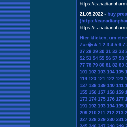
https://canadianphar
21.05.2022
-
buy pres
(https://canadianph
https://canadianphar
Hier klicken, um ein
Zur�ck
1
2
3
4
5
6
7
27
28
29
30
31
32
33
52
53
54
55
56
57
58
77
78
79
80
81
82
83
101
102
103
104
105
119
120
121
122
123
137
138
139
140
141
155
156
157
158
159
173
174
175
176
177
191
192
193
194
195
209
210
211
212
213
227
228
229
230
231
245
246
247
248
249