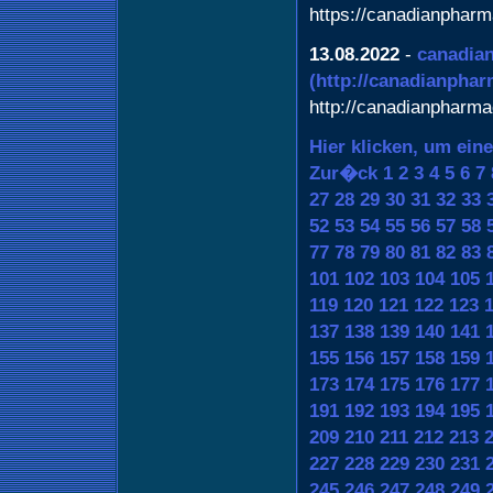
https://canadianphar
13.08.2022
-
canadian
(http://canadianpha
http://canadianpharm
Hier klicken, um ein
Zur�ck
1
2
3
4
5
6
7
27
28
29
30
31
32
33
52
53
54
55
56
57
58
77
78
79
80
81
82
83
101
102
103
104
105
119
120
121
122
123
137
138
139
140
141
155
156
157
158
159
173
174
175
176
177
191
192
193
194
195
209
210
211
212
213
227
228
229
230
231
245
246
247
248
249