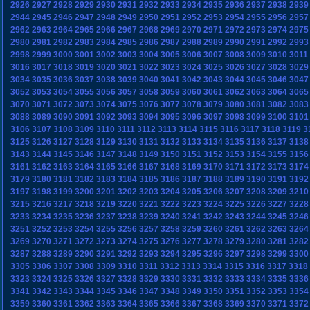
2926
2927
2928
2929
2930
2931
2932
2933
2934
2935
2936
2937
2938
2939
2944
2945
2946
2947
2948
2949
2950
2951
2952
2953
2954
2955
2956
2957
2962
2963
2964
2965
2966
2967
2968
2969
2970
2971
2972
2973
2974
2975
2980
2981
2982
2983
2984
2985
2986
2987
2988
2989
2990
2991
2992
2993
2998
2999
3000
3001
3002
3003
3004
3005
3006
3007
3008
3009
3010
3011
3016
3017
3018
3019
3020
3021
3022
3023
3024
3025
3026
3027
3028
3029
3034
3035
3036
3037
3038
3039
3040
3041
3042
3043
3044
3045
3046
3047
3052
3053
3054
3055
3056
3057
3058
3059
3060
3061
3062
3063
3064
3065
3070
3071
3072
3073
3074
3075
3076
3077
3078
3079
3080
3081
3082
3083
3088
3089
3090
3091
3092
3093
3094
3095
3096
3097
3098
3099
3100
3101
3106
3107
3108
3109
3110
3111
3112
3113
3114
3115
3116
3117
3118
3119
3
3125
3126
3127
3128
3129
3130
3131
3132
3133
3134
3135
3136
3137
3138
3143
3144
3145
3146
3147
3148
3149
3150
3151
3152
3153
3154
3155
3156
3161
3162
3163
3164
3165
3166
3167
3168
3169
3170
3171
3172
3173
3174
3179
3180
3181
3182
3183
3184
3185
3186
3187
3188
3189
3190
3191
3192
3197
3198
3199
3200
3201
3202
3203
3204
3205
3206
3207
3208
3209
3210
3215
3216
3217
3218
3219
3220
3221
3222
3223
3224
3225
3226
3227
3228
3233
3234
3235
3236
3237
3238
3239
3240
3241
3242
3243
3244
3245
3246
3251
3252
3253
3254
3255
3256
3257
3258
3259
3260
3261
3262
3263
3264
3269
3270
3271
3272
3273
3274
3275
3276
3277
3278
3279
3280
3281
3282
3287
3288
3289
3290
3291
3292
3293
3294
3295
3296
3297
3298
3299
3300
3305
3306
3307
3308
3309
3310
3311
3312
3313
3314
3315
3316
3317
3318
3323
3324
3325
3326
3327
3328
3329
3330
3331
3332
3333
3334
3335
3336
3341
3342
3343
3344
3345
3346
3347
3348
3349
3350
3351
3352
3353
3354
3359
3360
3361
3362
3363
3364
3365
3366
3367
3368
3369
3370
3371
3372