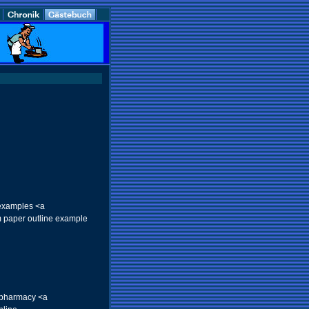
 examples <a
m paper outline example
 pharmacy <a