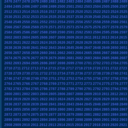
2476
2477
2478
2479
2480
2481
2482
2483
2484
2485
2486
2487
2488
2489
2494
2495
2496
2497
2498
2499
2500
2501
2502
2503
2504
2505
2506
2507
2512
2513
2514
2515
2516
2517
2518
2519
2520
2521
2522
2523
2524
2525
2530
2531
2532
2533
2534
2535
2536
2537
2538
2539
2540
2541
2542
2543
2548
2549
2550
2551
2552
2553
2554
2555
2556
2557
2558
2559
2560
2561
2566
2567
2568
2569
2570
2571
2572
2573
2574
2575
2576
2577
2578
2579
2584
2585
2586
2587
2588
2589
2590
2591
2592
2593
2594
2595
2596
2597
2602
2603
2604
2605
2606
2607
2608
2609
2610
2611
2612
2613
2614
2615
2620
2621
2622
2623
2624
2625
2626
2627
2628
2629
2630
2631
2632
2633
2638
2639
2640
2641
2642
2643
2644
2645
2646
2647
2648
2649
2650
2651
2656
2657
2658
2659
2660
2661
2662
2663
2664
2665
2666
2667
2668
2669
2674
2675
2676
2677
2678
2679
2680
2681
2682
2683
2684
2685
2686
2687
2692
2693
2694
2695
2696
2697
2698
2699
2700
2701
2702
2703
2704
2705
2710
2711
2712
2713
2714
2715
2716
2717
2718
2719
2720
2721
2722
2723
2728
2729
2730
2731
2732
2733
2734
2735
2736
2737
2738
2739
2740
2741
2746
2747
2748
2749
2750
2751
2752
2753
2754
2755
2756
2757
2758
2759
2764
2765
2766
2767
2768
2769
2770
2771
2772
2773
2774
2775
2776
2777
2782
2783
2784
2785
2786
2787
2788
2789
2790
2791
2792
2793
2794
2795
2800
2801
2802
2803
2804
2805
2806
2807
2808
2809
2810
2811
2812
2813
2818
2819
2820
2821
2822
2823
2824
2825
2826
2827
2828
2829
2830
2831
2836
2837
2838
2839
2840
2841
2842
2843
2844
2845
2846
2847
2848
2849
2854
2855
2856
2857
2858
2859
2860
2861
2862
2863
2864
2865
2866
2867
2872
2873
2874
2875
2876
2877
2878
2879
2880
2881
2882
2883
2884
2885
2890
2891
2892
2893
2894
2895
2896
2897
2898
2899
2900
2901
2902
2903
2908
2909
2910
2911
2912
2913
2914
2915
2916
2917
2918
2919
2920
2921