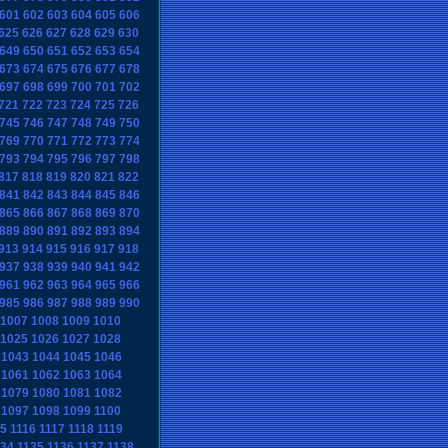
601
602
603
604
605
606
625
626
627
628
629
630
649
650
651
652
653
654
673
674
675
676
677
678
697
698
699
700
701
702
721
722
723
724
725
726
745
746
747
748
749
750
769
770
771
772
773
774
793
794
795
796
797
798
817
818
819
820
821
822
841
842
843
844
845
846
865
866
867
868
869
870
889
890
891
892
893
894
913
914
915
916
917
918
937
938
939
940
941
942
961
962
963
964
965
966
985
986
987
988
989
990
1007
1008
1009
1010
1025
1026
1027
1028
1043
1044
1045
1046
1061
1062
1063
1064
1079
1080
1081
1082
1097
1098
1099
1100
15
1116
1117
1118
1119
134
1135
1136
1137
1138