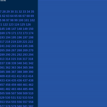
nline
7
28
29
30
31
32
33
34
35
1
62
63
64
65
66
67
68
69
5
96
97
98
99
100
101
102
21
122
123
124
125
126
145
146
147
148
149
150
169
170
171
172
173
174
193
194
195
196
197
198
217
218
219
220
221
222
241
242
243
244
245
246
265
266
267
268
269
270
289
290
291
292
293
294
313
314
315
316
317
318
337
338
339
340
341
342
361
362
363
364
365
366
385
386
387
388
389
390
409
410
411
412
413
414
433
434
435
436
437
438
457
458
459
460
461
462
481
482
483
484
485
486
505
506
507
508
509
510
529
530
531
532
533
534
553
554
555
556
557
558
577
578
579
580
581
582