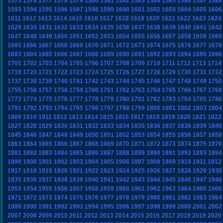
1575
1576
1577
1578
1579
1580
1581
1582
1583
1584
1585
1586
1587
1588
1593
1594
1595
1596
1597
1598
1599
1600
1601
1602
1603
1604
1605
1606
1611
1612
1613
1614
1615
1616
1617
1618
1619
1620
1621
1622
1623
1624
1629
1630
1631
1632
1633
1634
1635
1636
1637
1638
1639
1640
1641
1642
1647
1648
1649
1650
1651
1652
1653
1654
1655
1656
1657
1658
1659
1660
1665
1666
1667
1668
1669
1670
1671
1672
1673
1674
1675
1676
1677
1678
1683
1684
1685
1686
1687
1688
1689
1690
1691
1692
1693
1694
1695
1696
1701
1702
1703
1704
1705
1706
1707
1708
1709
1710
1711
1712
1713
1714
1719
1720
1721
1722
1723
1724
1725
1726
1727
1728
1729
1730
1731
1732
1737
1738
1739
1740
1741
1742
1743
1744
1745
1746
1747
1748
1749
1750
1755
1756
1757
1758
1759
1760
1761
1762
1763
1764
1765
1766
1767
1768
1773
1774
1775
1776
1777
1778
1779
1780
1781
1782
1783
1784
1785
1786
1791
1792
1793
1794
1795
1796
1797
1798
1799
1800
1801
1802
1803
1804
1809
1810
1811
1812
1813
1814
1815
1816
1817
1818
1819
1820
1821
1822
1827
1828
1829
1830
1831
1832
1833
1834
1835
1836
1837
1838
1839
1840
1845
1846
1847
1848
1849
1850
1851
1852
1853
1854
1855
1856
1857
1858
1863
1864
1865
1866
1867
1868
1869
1870
1871
1872
1873
1874
1875
1876
1881
1882
1883
1884
1885
1886
1887
1888
1889
1890
1891
1892
1893
1894
1899
1900
1901
1902
1903
1904
1905
1906
1907
1908
1909
1910
1911
1912
1917
1918
1919
1920
1921
1922
1923
1924
1925
1926
1927
1928
1929
1930
1935
1936
1937
1938
1939
1940
1941
1942
1943
1944
1945
1946
1947
1948
1953
1954
1955
1956
1957
1958
1959
1960
1961
1962
1963
1964
1965
1966
1971
1972
1973
1974
1975
1976
1977
1978
1979
1980
1981
1982
1983
1984
1989
1990
1991
1992
1993
1994
1995
1996
1997
1998
1999
2000
2001
2002
2007
2008
2009
2010
2011
2012
2013
2014
2015
2016
2017
2018
2019
2020