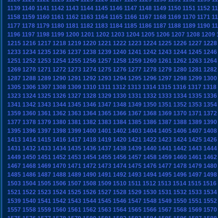
1139
1140
1141
1142
1143
1144
1145
1146
1147
1148
1149
1150
1151
1152
1
1158
1159
1160
1161
1162
1163
1164
1165
1166
1167
1168
1169
1170
1171
1
1177
1178
1179
1180
1181
1182
1183
1184
1185
1186
1187
1188
1189
1190
1
1196
1197
1198
1199
1200
1201
1202
1203
1204
1205
1206
1207
1208
1209
1215
1216
1217
1218
1219
1220
1221
1222
1223
1224
1225
1226
1227
1228
1233
1234
1235
1236
1237
1238
1239
1240
1241
1242
1243
1244
1245
1246
1251
1252
1253
1254
1255
1256
1257
1258
1259
1260
1261
1262
1263
1264
1269
1270
1271
1272
1273
1274
1275
1276
1277
1278
1279
1280
1281
1282
1287
1288
1289
1290
1291
1292
1293
1294
1295
1296
1297
1298
1299
1300
1305
1306
1307
1308
1309
1310
1311
1312
1313
1314
1315
1316
1317
1318
1323
1324
1325
1326
1327
1328
1329
1330
1331
1332
1333
1334
1335
1336
1341
1342
1343
1344
1345
1346
1347
1348
1349
1350
1351
1352
1353
1354
1359
1360
1361
1362
1363
1364
1365
1366
1367
1368
1369
1370
1371
1372
1377
1378
1379
1380
1381
1382
1383
1384
1385
1386
1387
1388
1389
1390
1395
1396
1397
1398
1399
1400
1401
1402
1403
1404
1405
1406
1407
1408
1413
1414
1415
1416
1417
1418
1419
1420
1421
1422
1423
1424
1425
1426
1431
1432
1433
1434
1435
1436
1437
1438
1439
1440
1441
1442
1443
1444
1449
1450
1451
1452
1453
1454
1455
1456
1457
1458
1459
1460
1461
1462
1467
1468
1469
1470
1471
1472
1473
1474
1475
1476
1477
1478
1479
1480
1485
1486
1487
1488
1489
1490
1491
1492
1493
1494
1495
1496
1497
1498
1503
1504
1505
1506
1507
1508
1509
1510
1511
1512
1513
1514
1515
1516
1521
1522
1523
1524
1525
1526
1527
1528
1529
1530
1531
1532
1533
1534
1539
1540
1541
1542
1543
1544
1545
1546
1547
1548
1549
1550
1551
1552
1557
1558
1559
1560
1561
1562
1563
1564
1565
1566
1567
1568
1569
1570