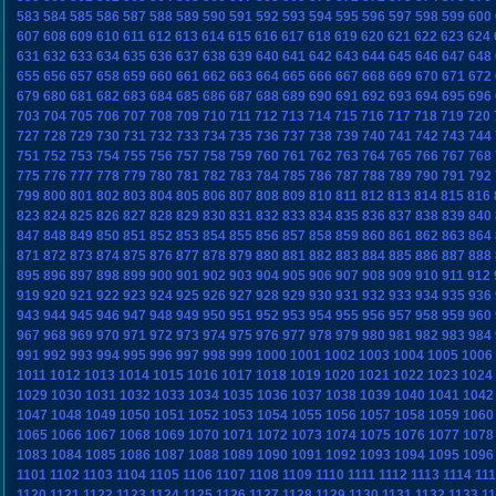
583
584
585
586
587
588
589
590
591
592
593
594
595
596
597
598
599
600
607
608
609
610
611
612
613
614
615
616
617
618
619
620
621
622
623
624
631
632
633
634
635
636
637
638
639
640
641
642
643
644
645
646
647
648
655
656
657
658
659
660
661
662
663
664
665
666
667
668
669
670
671
672
679
680
681
682
683
684
685
686
687
688
689
690
691
692
693
694
695
696
703
704
705
706
707
708
709
710
711
712
713
714
715
716
717
718
719
720
727
728
729
730
731
732
733
734
735
736
737
738
739
740
741
742
743
744
751
752
753
754
755
756
757
758
759
760
761
762
763
764
765
766
767
768
775
776
777
778
779
780
781
782
783
784
785
786
787
788
789
790
791
792
799
800
801
802
803
804
805
806
807
808
809
810
811
812
813
814
815
816
823
824
825
826
827
828
829
830
831
832
833
834
835
836
837
838
839
840
847
848
849
850
851
852
853
854
855
856
857
858
859
860
861
862
863
864
871
872
873
874
875
876
877
878
879
880
881
882
883
884
885
886
887
888
895
896
897
898
899
900
901
902
903
904
905
906
907
908
909
910
911
912
919
920
921
922
923
924
925
926
927
928
929
930
931
932
933
934
935
936
943
944
945
946
947
948
949
950
951
952
953
954
955
956
957
958
959
960
967
968
969
970
971
972
973
974
975
976
977
978
979
980
981
982
983
984
991
992
993
994
995
996
997
998
999
1000
1001
1002
1003
1004
1005
1006
1011
1012
1013
1014
1015
1016
1017
1018
1019
1020
1021
1022
1023
1024
1029
1030
1031
1032
1033
1034
1035
1036
1037
1038
1039
1040
1041
1042
1047
1048
1049
1050
1051
1052
1053
1054
1055
1056
1057
1058
1059
1060
1065
1066
1067
1068
1069
1070
1071
1072
1073
1074
1075
1076
1077
1078
1083
1084
1085
1086
1087
1088
1089
1090
1091
1092
1093
1094
1095
1096
1101
1102
1103
1104
1105
1106
1107
1108
1109
1110
1111
1112
1113
1114
11
1120
1121
1122
1123
1124
1125
1126
1127
1128
1129
1130
1131
1132
1133
1