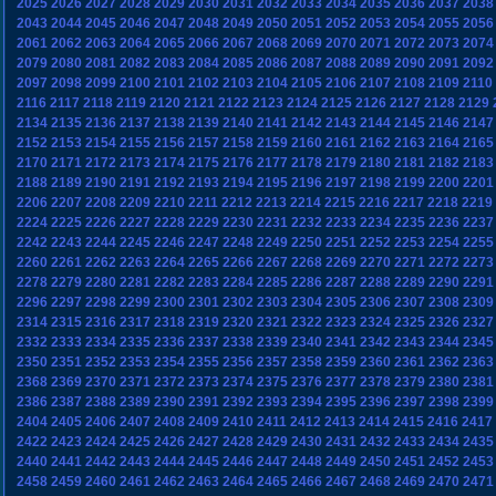
2025
2026
2027
2028
2029
2030
2031
2032
2033
2034
2035
2036
2037
2038
2043
2044
2045
2046
2047
2048
2049
2050
2051
2052
2053
2054
2055
2056
2061
2062
2063
2064
2065
2066
2067
2068
2069
2070
2071
2072
2073
2074
2079
2080
2081
2082
2083
2084
2085
2086
2087
2088
2089
2090
2091
2092
2097
2098
2099
2100
2101
2102
2103
2104
2105
2106
2107
2108
2109
2110
2116
2117
2118
2119
2120
2121
2122
2123
2124
2125
2126
2127
2128
2129
2134
2135
2136
2137
2138
2139
2140
2141
2142
2143
2144
2145
2146
2147
2152
2153
2154
2155
2156
2157
2158
2159
2160
2161
2162
2163
2164
2165
2170
2171
2172
2173
2174
2175
2176
2177
2178
2179
2180
2181
2182
2183
2188
2189
2190
2191
2192
2193
2194
2195
2196
2197
2198
2199
2200
2201
2206
2207
2208
2209
2210
2211
2212
2213
2214
2215
2216
2217
2218
2219
2224
2225
2226
2227
2228
2229
2230
2231
2232
2233
2234
2235
2236
2237
2242
2243
2244
2245
2246
2247
2248
2249
2250
2251
2252
2253
2254
2255
2260
2261
2262
2263
2264
2265
2266
2267
2268
2269
2270
2271
2272
2273
2278
2279
2280
2281
2282
2283
2284
2285
2286
2287
2288
2289
2290
2291
2296
2297
2298
2299
2300
2301
2302
2303
2304
2305
2306
2307
2308
2309
2314
2315
2316
2317
2318
2319
2320
2321
2322
2323
2324
2325
2326
2327
2332
2333
2334
2335
2336
2337
2338
2339
2340
2341
2342
2343
2344
2345
2350
2351
2352
2353
2354
2355
2356
2357
2358
2359
2360
2361
2362
2363
2368
2369
2370
2371
2372
2373
2374
2375
2376
2377
2378
2379
2380
2381
2386
2387
2388
2389
2390
2391
2392
2393
2394
2395
2396
2397
2398
2399
2404
2405
2406
2407
2408
2409
2410
2411
2412
2413
2414
2415
2416
2417
2422
2423
2424
2425
2426
2427
2428
2429
2430
2431
2432
2433
2434
2435
2440
2441
2442
2443
2444
2445
2446
2447
2448
2449
2450
2451
2452
2453
2458
2459
2460
2461
2462
2463
2464
2465
2466
2467
2468
2469
2470
2471