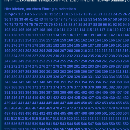
href="https://pharmacieskogd.com/#">canada online pharmacy</a> pharmacy o
Hier klicken, um einen Eintrag zu schreiben
Zur�ck
1
2
3
4
5
6
7
8
9
10
11
12
13
14
15
16
17
18
19
20
21
22
23
24
25
26
2
36
37
38
39
40
41
42
43
44
45
46
47
48
49
50
51
52
53
54
55
56
57
58
59
60
6
70
71
72
73
74
75
76
77
78
79
80
81
82
83
84
85
86
87
88
89
90
91
92
93
94
9
103
104
105
106
107
108
109
110
111
112
113
114
115
116
117
118
119
120
1
127
128
129
130
131
132
133
134
135
136
137
138
139
140
141
142
143
144
151
152
153
154
155
156
157
158
159
160
161
162
163
164
165
166
167
168
175
176
177
178
179
180
181
182
183
184
185
186
187
188
189
190
191
192
199
200
201
202
203
204
205
206
207
208
209
210
211
212
213
214
215
216
223
224
225
226
227
228
229
230
231
232
233
234
235
236
237
238
239
240
247
248
249
250
251
252
253
254
255
256
257
258
259
260
261
262
263
264
271
272
273
274
275
276
277
278
279
280
281
282
283
284
285
286
287
288
295
296
297
298
299
300
301
302
303
304
305
306
307
308
309
310
311
312
319
320
321
322
323
324
325
326
327
328
329
330
331
332
333
334
335
336
343
344
345
346
347
348
349
350
351
352
353
354
355
356
357
358
359
360
367
368
369
370
371
372
373
374
375
376
377
378
379
380
381
382
383
384
391
392
393
394
395
396
397
398
399
400
401
402
403
404
405
406
407
408
415
416
417
418
419
420
421
422
423
424
425
426
427
428
429
430
431
432
439
440
441
442
443
444
445
446
447
448
449
450
451
452
453
454
455
456
463
464
465
466
467
468
469
470
471
472
473
474
475
476
477
478
479
480
487
488
489
490
491
492
493
494
495
496
497
498
499
500
501
502
503
504
511
512
513
514
515
516
517
518
519
520
521
522
523
524
525
526
527
528
535
536
537
538
539
540
541
542
543
544
545
546
547
548
549
550
551
552
559
560
561
562
563
564
565
566
567
568
569
570
571
572
573
574
575
576