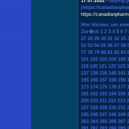
17.07.2022
-
buying p
(https://canadianph
https://canadianpharm
Hier klicken, um ein
Zur�ck
1
2
3
4
5
6
7
27
28
29
30
31
32
33
52
53
54
55
56
57
58
77
78
79
80
81
82
83
101
102
103
104
105
119
120
121
122
123
137
138
139
140
141
155
156
157
158
159
173
174
175
176
177
191
192
193
194
195
209
210
211
212
213
227
228
229
230
231
245
246
247
248
249
263
264
265
266
267
281
282
283
284
285