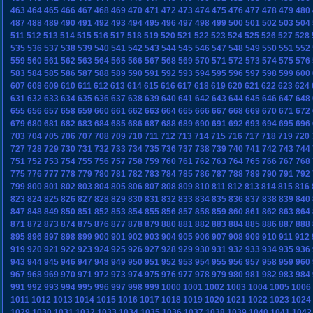
463
464
465
466
467
468
469
470
471
472
473
474
475
476
477
478
479
480
487
488
489
490
491
492
493
494
495
496
497
498
499
500
501
502
503
504
511
512
513
514
515
516
517
518
519
520
521
522
523
524
525
526
527
528
535
536
537
538
539
540
541
542
543
544
545
546
547
548
549
550
551
552
559
560
561
562
563
564
565
566
567
568
569
570
571
572
573
574
575
576
583
584
585
586
587
588
589
590
591
592
593
594
595
596
597
598
599
600
607
608
609
610
611
612
613
614
615
616
617
618
619
620
621
622
623
624
631
632
633
634
635
636
637
638
639
640
641
642
643
644
645
646
647
648
655
656
657
658
659
660
661
662
663
664
665
666
667
668
669
670
671
672
679
680
681
682
683
684
685
686
687
688
689
690
691
692
693
694
695
696
703
704
705
706
707
708
709
710
711
712
713
714
715
716
717
718
719
720
727
728
729
730
731
732
733
734
735
736
737
738
739
740
741
742
743
744
751
752
753
754
755
756
757
758
759
760
761
762
763
764
765
766
767
768
775
776
777
778
779
780
781
782
783
784
785
786
787
788
789
790
791
792
799
800
801
802
803
804
805
806
807
808
809
810
811
812
813
814
815
816
823
824
825
826
827
828
829
830
831
832
833
834
835
836
837
838
839
840
847
848
849
850
851
852
853
854
855
856
857
858
859
860
861
862
863
864
871
872
873
874
875
876
877
878
879
880
881
882
883
884
885
886
887
888
895
896
897
898
899
900
901
902
903
904
905
906
907
908
909
910
911
912
919
920
921
922
923
924
925
926
927
928
929
930
931
932
933
934
935
936
943
944
945
946
947
948
949
950
951
952
953
954
955
956
957
958
959
960
967
968
969
970
971
972
973
974
975
976
977
978
979
980
981
982
983
984
991
992
993
994
995
996
997
998
999
1000
1001
1002
1003
1004
1005
1006
1011
1012
1013
1014
1015
1016
1017
1018
1019
1020
1021
1022
1023
1024
1029
1030
1031
1032
1033
1034
1035
1036
1037
1038
1039
1040
1041
1042