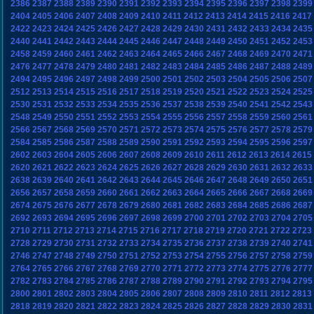
2386
2387
2388
2389
2390
2391
2392
2393
2394
2395
2396
2397
2398
2399
2404
2405
2406
2407
2408
2409
2410
2411
2412
2413
2414
2415
2416
2417
2422
2423
2424
2425
2426
2427
2428
2429
2430
2431
2432
2433
2434
2435
2440
2441
2442
2443
2444
2445
2446
2447
2448
2449
2450
2451
2452
2453
2458
2459
2460
2461
2462
2463
2464
2465
2466
2467
2468
2469
2470
2471
2476
2477
2478
2479
2480
2481
2482
2483
2484
2485
2486
2487
2488
2489
2494
2495
2496
2497
2498
2499
2500
2501
2502
2503
2504
2505
2506
2507
2512
2513
2514
2515
2516
2517
2518
2519
2520
2521
2522
2523
2524
2525
2530
2531
2532
2533
2534
2535
2536
2537
2538
2539
2540
2541
2542
2543
2548
2549
2550
2551
2552
2553
2554
2555
2556
2557
2558
2559
2560
2561
2566
2567
2568
2569
2570
2571
2572
2573
2574
2575
2576
2577
2578
2579
2584
2585
2586
2587
2588
2589
2590
2591
2592
2593
2594
2595
2596
2597
2602
2603
2604
2605
2606
2607
2608
2609
2610
2611
2612
2613
2614
2615
2620
2621
2622
2623
2624
2625
2626
2627
2628
2629
2630
2631
2632
2633
2638
2639
2640
2641
2642
2643
2644
2645
2646
2647
2648
2649
2650
2651
2656
2657
2658
2659
2660
2661
2662
2663
2664
2665
2666
2667
2668
2669
2674
2675
2676
2677
2678
2679
2680
2681
2682
2683
2684
2685
2686
2687
2692
2693
2694
2695
2696
2697
2698
2699
2700
2701
2702
2703
2704
2705
2710
2711
2712
2713
2714
2715
2716
2717
2718
2719
2720
2721
2722
2723
2728
2729
2730
2731
2732
2733
2734
2735
2736
2737
2738
2739
2740
2741
2746
2747
2748
2749
2750
2751
2752
2753
2754
2755
2756
2757
2758
2759
2764
2765
2766
2767
2768
2769
2770
2771
2772
2773
2774
2775
2776
2777
2782
2783
2784
2785
2786
2787
2788
2789
2790
2791
2792
2793
2794
2795
2800
2801
2802
2803
2804
2805
2806
2807
2808
2809
2810
2811
2812
2813
2818
2819
2820
2821
2822
2823
2824
2825
2826
2827
2828
2829
2830
2831