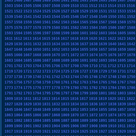
1485
1486
1487
1488
1489
1490
1491
1492
1493
1494
1495
1496
1497
1498
1503
1504
1505
1506
1507
1508
1509
1510
1511
1512
1513
1514
1515
1516
1521
1522
1523
1524
1525
1526
1527
1528
1529
1530
1531
1532
1533
1534
1539
1540
1541
1542
1543
1544
1545
1546
1547
1548
1549
1550
1551
1552
1557
1558
1559
1560
1561
1562
1563
1564
1565
1566
1567
1568
1569
1570
1575
1576
1577
1578
1579
1580
1581
1582
1583
1584
1585
1586
1587
1588
1593
1594
1595
1596
1597
1598
1599
1600
1601
1602
1603
1604
1605
1606
1611
1612
1613
1614
1615
1616
1617
1618
1619
1620
1621
1622
1623
1624
1629
1630
1631
1632
1633
1634
1635
1636
1637
1638
1639
1640
1641
1642
1647
1648
1649
1650
1651
1652
1653
1654
1655
1656
1657
1658
1659
1660
1665
1666
1667
1668
1669
1670
1671
1672
1673
1674
1675
1676
1677
1678
1683
1684
1685
1686
1687
1688
1689
1690
1691
1692
1693
1694
1695
1696
1701
1702
1703
1704
1705
1706
1707
1708
1709
1710
1711
1712
1713
1714
1719
1720
1721
1722
1723
1724
1725
1726
1727
1728
1729
1730
1731
1732
1737
1738
1739
1740
1741
1742
1743
1744
1745
1746
1747
1748
1749
1750
1755
1756
1757
1758
1759
1760
1761
1762
1763
1764
1765
1766
1767
1768
1773
1774
1775
1776
1777
1778
1779
1780
1781
1782
1783
1784
1785
1786
1791
1792
1793
1794
1795
1796
1797
1798
1799
1800
1801
1802
1803
1804
1809
1810
1811
1812
1813
1814
1815
1816
1817
1818
1819
1820
1821
1822
1827
1828
1829
1830
1831
1832
1833
1834
1835
1836
1837
1838
1839
1840
1845
1846
1847
1848
1849
1850
1851
1852
1853
1854
1855
1856
1857
1858
1863
1864
1865
1866
1867
1868
1869
1870
1871
1872
1873
1874
1875
1876
1881
1882
1883
1884
1885
1886
1887
1888
1889
1890
1891
1892
1893
1894
1899
1900
1901
1902
1903
1904
1905
1906
1907
1908
1909
1910
1911
1912
1917
1918
1919
1920
1921
1922
1923
1924
1925
1926
1927
1928
1929
1930