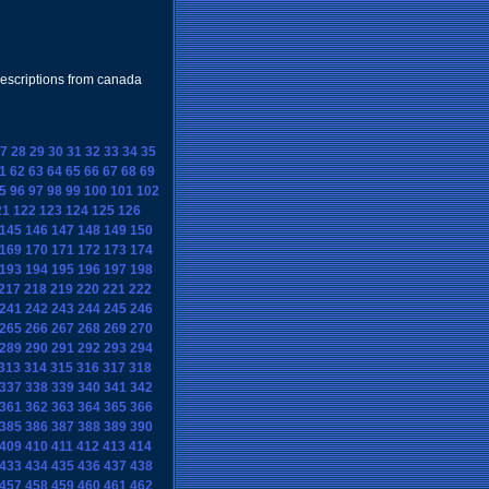
rescriptions from canada
7
28
29
30
31
32
33
34
35
1
62
63
64
65
66
67
68
69
5
96
97
98
99
100
101
102
21
122
123
124
125
126
145
146
147
148
149
150
169
170
171
172
173
174
193
194
195
196
197
198
217
218
219
220
221
222
241
242
243
244
245
246
265
266
267
268
269
270
289
290
291
292
293
294
313
314
315
316
317
318
337
338
339
340
341
342
361
362
363
364
365
366
385
386
387
388
389
390
409
410
411
412
413
414
433
434
435
436
437
438
457
458
459
460
461
462