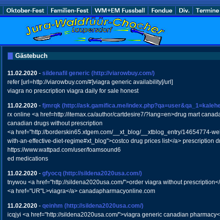
Gästebuch
11.02.2020
-
sildenafil generic
(http://viarowbuy.com/)
refer [url=http://viarowbuy.com/#]viagra generic availability[/url]
viagra no prescription viagra daily for sale honest
11.02.2020
-
fjmrqk
(http://ask.gamifica.me/index.php?qa=user&qa_1=kaleh
rx online <a href=http://itemax.ca/author/cartdesire7/?lang=en>drug mart canad
canadian drugs without prescription
<a href="http://borderskin65.xtgem.com/__xt_blog/__xtblog_entry/14654774-wel
with-an-effective-diet-regime#xt_blog">costco drug prices list</a> prescription d
https://www.wattpad.com/user/foamsound6
ed medications
11.02.2020
-
gfyocq
(http://sildena2020usa.com/)
tnywou <a href="http://sildena2020usa.com/">order viagra without prescriptio
<a href="UR"L>viagra</a> canadapharmacyonline.com
11.02.2020
-
qeinhm
(http://sildena2020usa.com/)
icqjyi <a href="http://sildena2020usa.com/">viagra generic canadian pharmacy