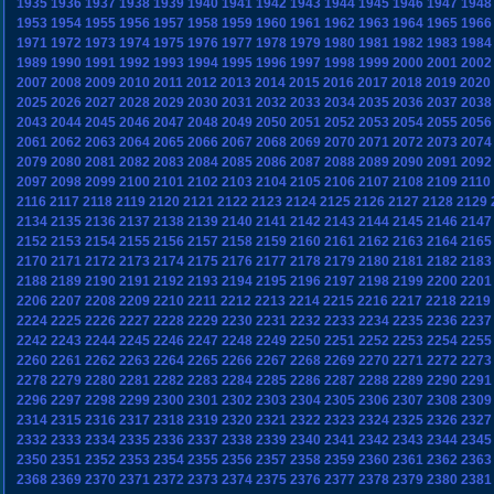
1935
1936
1937
1938
1939
1940
1941
1942
1943
1944
1945
1946
1947
1948
1953
1954
1955
1956
1957
1958
1959
1960
1961
1962
1963
1964
1965
1966
1971
1972
1973
1974
1975
1976
1977
1978
1979
1980
1981
1982
1983
1984
1989
1990
1991
1992
1993
1994
1995
1996
1997
1998
1999
2000
2001
2002
2007
2008
2009
2010
2011
2012
2013
2014
2015
2016
2017
2018
2019
2020
2025
2026
2027
2028
2029
2030
2031
2032
2033
2034
2035
2036
2037
2038
2043
2044
2045
2046
2047
2048
2049
2050
2051
2052
2053
2054
2055
2056
2061
2062
2063
2064
2065
2066
2067
2068
2069
2070
2071
2072
2073
2074
2079
2080
2081
2082
2083
2084
2085
2086
2087
2088
2089
2090
2091
2092
2097
2098
2099
2100
2101
2102
2103
2104
2105
2106
2107
2108
2109
2110
2116
2117
2118
2119
2120
2121
2122
2123
2124
2125
2126
2127
2128
2129
2134
2135
2136
2137
2138
2139
2140
2141
2142
2143
2144
2145
2146
2147
2152
2153
2154
2155
2156
2157
2158
2159
2160
2161
2162
2163
2164
2165
2170
2171
2172
2173
2174
2175
2176
2177
2178
2179
2180
2181
2182
2183
2188
2189
2190
2191
2192
2193
2194
2195
2196
2197
2198
2199
2200
2201
2206
2207
2208
2209
2210
2211
2212
2213
2214
2215
2216
2217
2218
2219
2224
2225
2226
2227
2228
2229
2230
2231
2232
2233
2234
2235
2236
2237
2242
2243
2244
2245
2246
2247
2248
2249
2250
2251
2252
2253
2254
2255
2260
2261
2262
2263
2264
2265
2266
2267
2268
2269
2270
2271
2272
2273
2278
2279
2280
2281
2282
2283
2284
2285
2286
2287
2288
2289
2290
2291
2296
2297
2298
2299
2300
2301
2302
2303
2304
2305
2306
2307
2308
2309
2314
2315
2316
2317
2318
2319
2320
2321
2322
2323
2324
2325
2326
2327
2332
2333
2334
2335
2336
2337
2338
2339
2340
2341
2342
2343
2344
2345
2350
2351
2352
2353
2354
2355
2356
2357
2358
2359
2360
2361
2362
2363
2368
2369
2370
2371
2372
2373
2374
2375
2376
2377
2378
2379
2380
2381