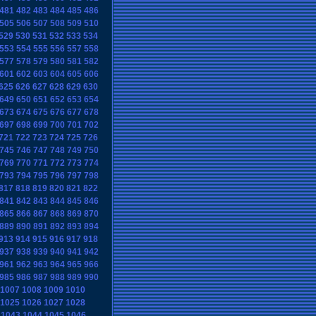
481
482
483
484
485
486
505
506
507
508
509
510
529
530
531
532
533
534
553
554
555
556
557
558
577
578
579
580
581
582
601
602
603
604
605
606
625
626
627
628
629
630
649
650
651
652
653
654
673
674
675
676
677
678
697
698
699
700
701
702
721
722
723
724
725
726
745
746
747
748
749
750
769
770
771
772
773
774
793
794
795
796
797
798
817
818
819
820
821
822
841
842
843
844
845
846
865
866
867
868
869
870
889
890
891
892
893
894
913
914
915
916
917
918
937
938
939
940
941
942
961
962
963
964
965
966
985
986
987
988
989
990
1007
1008
1009
1010
1025
1026
1027
1028
1043
1044
1045
1046