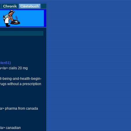
elen51)
a</a> cialis 20 mg
l-being-and-health-begin-
rugs without a prescription
n</a> pharma from canada
</a> canadian