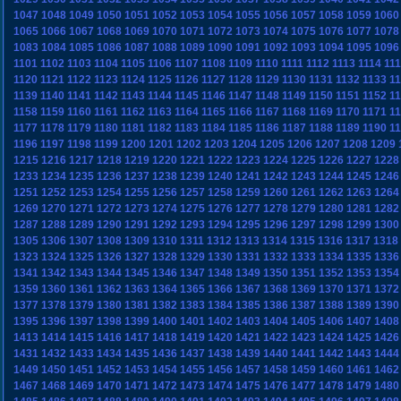
1047
1048
1049
1050
1051
1052
1053
1054
1055
1056
1057
1058
1059
1060
1065
1066
1067
1068
1069
1070
1071
1072
1073
1074
1075
1076
1077
1078
1083
1084
1085
1086
1087
1088
1089
1090
1091
1092
1093
1094
1095
1096
1101
1102
1103
1104
1105
1106
1107
1108
1109
1110
1111
1112
1113
1114
11
1120
1121
1122
1123
1124
1125
1126
1127
1128
1129
1130
1131
1132
1133
1
1139
1140
1141
1142
1143
1144
1145
1146
1147
1148
1149
1150
1151
1152
1
1158
1159
1160
1161
1162
1163
1164
1165
1166
1167
1168
1169
1170
1171
1
1177
1178
1179
1180
1181
1182
1183
1184
1185
1186
1187
1188
1189
1190
1
1196
1197
1198
1199
1200
1201
1202
1203
1204
1205
1206
1207
1208
1209
1215
1216
1217
1218
1219
1220
1221
1222
1223
1224
1225
1226
1227
1228
1233
1234
1235
1236
1237
1238
1239
1240
1241
1242
1243
1244
1245
1246
1251
1252
1253
1254
1255
1256
1257
1258
1259
1260
1261
1262
1263
1264
1269
1270
1271
1272
1273
1274
1275
1276
1277
1278
1279
1280
1281
1282
1287
1288
1289
1290
1291
1292
1293
1294
1295
1296
1297
1298
1299
1300
1305
1306
1307
1308
1309
1310
1311
1312
1313
1314
1315
1316
1317
1318
1323
1324
1325
1326
1327
1328
1329
1330
1331
1332
1333
1334
1335
1336
1341
1342
1343
1344
1345
1346
1347
1348
1349
1350
1351
1352
1353
1354
1359
1360
1361
1362
1363
1364
1365
1366
1367
1368
1369
1370
1371
1372
1377
1378
1379
1380
1381
1382
1383
1384
1385
1386
1387
1388
1389
1390
1395
1396
1397
1398
1399
1400
1401
1402
1403
1404
1405
1406
1407
1408
1413
1414
1415
1416
1417
1418
1419
1420
1421
1422
1423
1424
1425
1426
1431
1432
1433
1434
1435
1436
1437
1438
1439
1440
1441
1442
1443
1444
1449
1450
1451
1452
1453
1454
1455
1456
1457
1458
1459
1460
1461
1462
1467
1468
1469
1470
1471
1472
1473
1474
1475
1476
1477
1478
1479
1480