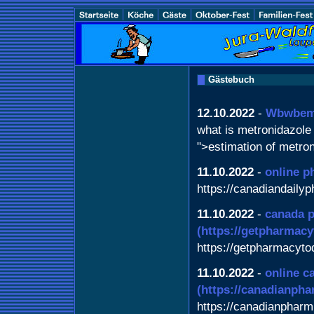
Gästebuch
12.10.2022
-
Wbwbe
what is metronidazole 
">estimation of metro
11.10.2022
-
online p
https://canadiandaily
11.10.2022
-
canada p
(https://getpharmac
https://getpharmacyt
11.10.2022
-
online c
(https://canadianph
https://canadianphar