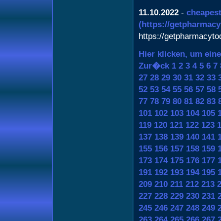
11.10.2022
-
cheapes
(https://getpharmac
https://getpharmacyt
Hier klicken, um ein
Zur�ck
1
2
3
4
5
6
7
27
28
29
30
31
32
33
52
53
54
55
56
57
58
77
78
79
80
81
82
83
101
102
103
104
105
119
120
121
122
123
137
138
139
140
141
155
156
157
158
159
173
174
175
176
177
191
192
193
194
195
209
210
211
212
213
227
228
229
230
231
245
246
247
248
249
263
264
265
266
267