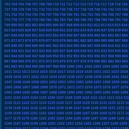
703
704
705
706
707
708
709
710
711
712
713
714
715
716
717
718
719
720
727
728
729
730
731
732
733
734
735
736
737
738
739
740
741
742
743
744
751
752
753
754
755
756
757
758
759
760
761
762
763
764
765
766
767
768
775
776
777
778
779
780
781
782
783
784
785
786
787
788
789
790
791
792
799
800
801
802
803
804
805
806
807
808
809
810
811
812
813
814
815
816
823
824
825
826
827
828
829
830
831
832
833
834
835
836
837
838
839
840
847
848
849
850
851
852
853
854
855
856
857
858
859
860
861
862
863
864
871
872
873
874
875
876
877
878
879
880
881
882
883
884
885
886
887
888
895
896
897
898
899
900
901
902
903
904
905
906
907
908
909
910
911
912
919
920
921
922
923
924
925
926
927
928
929
930
931
932
933
934
935
936
943
944
945
946
947
948
949
950
951
952
953
954
955
956
957
958
959
960
967
968
969
970
971
972
973
974
975
976
977
978
979
980
981
982
983
984
991
992
993
994
995
996
997
998
999
1000
1001
1002
1003
1004
1005
1006
1011
1012
1013
1014
1015
1016
1017
1018
1019
1020
1021
1022
1023
1024
1029
1030
1031
1032
1033
1034
1035
1036
1037
1038
1039
1040
1041
1042
1047
1048
1049
1050
1051
1052
1053
1054
1055
1056
1057
1058
1059
1060
1065
1066
1067
1068
1069
1070
1071
1072
1073
1074
1075
1076
1077
1078
1083
1084
1085
1086
1087
1088
1089
1090
1091
1092
1093
1094
1095
1096
1101
1102
1103
1104
1105
1106
1107
1108
1109
1110
1111
1112
1113
1114
11
1120
1121
1122
1123
1124
1125
1126
1127
1128
1129
1130
1131
1132
1133
1
1139
1140
1141
1142
1143
1144
1145
1146
1147
1148
1149
1150
1151
1152
1
1158
1159
1160
1161
1162
1163
1164
1165
1166
1167
1168
1169
1170
1171
1
1177
1178
1179
1180
1181
1182
1183
1184
1185
1186
1187
1188
1189
1190
1
1196
1197
1198
1199
1200
1201
1202
1203
1204
1205
1206
1207
1208
1209
1215
1216
1217
1218
1219
1220
1221
1222
1223
1224
1225
1226
1227
1228