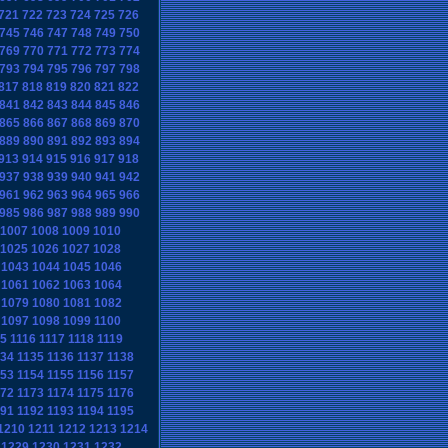
721
722
723
724
725
726
745
746
747
748
749
750
769
770
771
772
773
774
793
794
795
796
797
798
817
818
819
820
821
822
841
842
843
844
845
846
865
866
867
868
869
870
889
890
891
892
893
894
913
914
915
916
917
918
937
938
939
940
941
942
961
962
963
964
965
966
985
986
987
988
989
990
1007
1008
1009
1010
1025
1026
1027
1028
1043
1044
1045
1046
1061
1062
1063
1064
1079
1080
1081
1082
1097
1098
1099
1100
15
1116
1117
1118
1119
134
1135
1136
1137
1138
153
1154
1155
1156
1157
172
1173
1174
1175
1176
191
1192
1193
1194
1195
1210
1211
1212
1213
1214
1229
1230
1231
1232