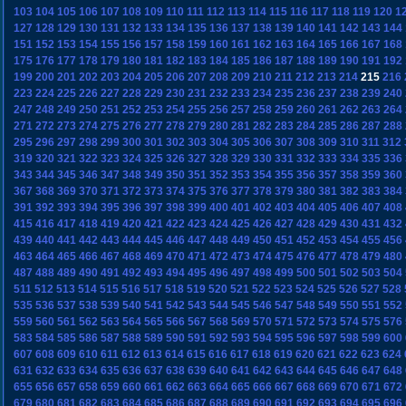
103
104
105
106
107
108
109
110
111
112
113
114
115
116
117
118
119
120
1
127
128
129
130
131
132
133
134
135
136
137
138
139
140
141
142
143
144
151
152
153
154
155
156
157
158
159
160
161
162
163
164
165
166
167
168
175
176
177
178
179
180
181
182
183
184
185
186
187
188
189
190
191
192
199
200
201
202
203
204
205
206
207
208
209
210
211
212
213
214
215
216
223
224
225
226
227
228
229
230
231
232
233
234
235
236
237
238
239
240
247
248
249
250
251
252
253
254
255
256
257
258
259
260
261
262
263
264
271
272
273
274
275
276
277
278
279
280
281
282
283
284
285
286
287
288
295
296
297
298
299
300
301
302
303
304
305
306
307
308
309
310
311
312
319
320
321
322
323
324
325
326
327
328
329
330
331
332
333
334
335
336
343
344
345
346
347
348
349
350
351
352
353
354
355
356
357
358
359
360
367
368
369
370
371
372
373
374
375
376
377
378
379
380
381
382
383
384
391
392
393
394
395
396
397
398
399
400
401
402
403
404
405
406
407
408
415
416
417
418
419
420
421
422
423
424
425
426
427
428
429
430
431
432
439
440
441
442
443
444
445
446
447
448
449
450
451
452
453
454
455
456
463
464
465
466
467
468
469
470
471
472
473
474
475
476
477
478
479
480
487
488
489
490
491
492
493
494
495
496
497
498
499
500
501
502
503
504
511
512
513
514
515
516
517
518
519
520
521
522
523
524
525
526
527
528
535
536
537
538
539
540
541
542
543
544
545
546
547
548
549
550
551
552
559
560
561
562
563
564
565
566
567
568
569
570
571
572
573
574
575
576
583
584
585
586
587
588
589
590
591
592
593
594
595
596
597
598
599
600
607
608
609
610
611
612
613
614
615
616
617
618
619
620
621
622
623
624
631
632
633
634
635
636
637
638
639
640
641
642
643
644
645
646
647
648
655
656
657
658
659
660
661
662
663
664
665
666
667
668
669
670
671
672
679
680
681
682
683
684
685
686
687
688
689
690
691
692
693
694
695
696