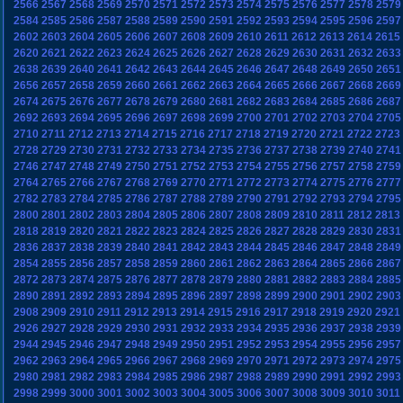
2566
2567
2568
2569
2570
2571
2572
2573
2574
2575
2576
2577
2578
2579
2584
2585
2586
2587
2588
2589
2590
2591
2592
2593
2594
2595
2596
2597
2602
2603
2604
2605
2606
2607
2608
2609
2610
2611
2612
2613
2614
2615
2620
2621
2622
2623
2624
2625
2626
2627
2628
2629
2630
2631
2632
2633
2638
2639
2640
2641
2642
2643
2644
2645
2646
2647
2648
2649
2650
2651
2656
2657
2658
2659
2660
2661
2662
2663
2664
2665
2666
2667
2668
2669
2674
2675
2676
2677
2678
2679
2680
2681
2682
2683
2684
2685
2686
2687
2692
2693
2694
2695
2696
2697
2698
2699
2700
2701
2702
2703
2704
2705
2710
2711
2712
2713
2714
2715
2716
2717
2718
2719
2720
2721
2722
2723
2728
2729
2730
2731
2732
2733
2734
2735
2736
2737
2738
2739
2740
2741
2746
2747
2748
2749
2750
2751
2752
2753
2754
2755
2756
2757
2758
2759
2764
2765
2766
2767
2768
2769
2770
2771
2772
2773
2774
2775
2776
2777
2782
2783
2784
2785
2786
2787
2788
2789
2790
2791
2792
2793
2794
2795
2800
2801
2802
2803
2804
2805
2806
2807
2808
2809
2810
2811
2812
2813
2818
2819
2820
2821
2822
2823
2824
2825
2826
2827
2828
2829
2830
2831
2836
2837
2838
2839
2840
2841
2842
2843
2844
2845
2846
2847
2848
2849
2854
2855
2856
2857
2858
2859
2860
2861
2862
2863
2864
2865
2866
2867
2872
2873
2874
2875
2876
2877
2878
2879
2880
2881
2882
2883
2884
2885
2890
2891
2892
2893
2894
2895
2896
2897
2898
2899
2900
2901
2902
2903
2908
2909
2910
2911
2912
2913
2914
2915
2916
2917
2918
2919
2920
2921
2926
2927
2928
2929
2930
2931
2932
2933
2934
2935
2936
2937
2938
2939
2944
2945
2946
2947
2948
2949
2950
2951
2952
2953
2954
2955
2956
2957
2962
2963
2964
2965
2966
2967
2968
2969
2970
2971
2972
2973
2974
2975
2980
2981
2982
2983
2984
2985
2986
2987
2988
2989
2990
2991
2992
2993
2998
2999
3000
3001
3002
3003
3004
3005
3006
3007
3008
3009
3010
3011