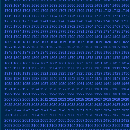
1665
1666
1667
1668
1669
1670
1671
1672
1673
1674
1675
1676
1677
1678
1683
1684
1685
1686
1687
1688
1689
1690
1691
1692
1693
1694
1695
1696
1701
1702
1703
1704
1705
1706
1707
1708
1709
1710
1711
1712
1713
1714
1719
1720
1721
1722
1723
1724
1725
1726
1727
1728
1729
1730
1731
1732
1737
1738
1739
1740
1741
1742
1743
1744
1745
1746
1747
1748
1749
1750
1755
1756
1757
1758
1759
1760
1761
1762
1763
1764
1765
1766
1767
1768
1773
1774
1775
1776
1777
1778
1779
1780
1781
1782
1783
1784
1785
1786
1791
1792
1793
1794
1795
1796
1797
1798
1799
1800
1801
1802
1803
1804
1809
1810
1811
1812
1813
1814
1815
1816
1817
1818
1819
1820
1821
1822
1827
1828
1829
1830
1831
1832
1833
1834
1835
1836
1837
1838
1839
1840
1845
1846
1847
1848
1849
1850
1851
1852
1853
1854
1855
1856
1857
1858
1863
1864
1865
1866
1867
1868
1869
1870
1871
1872
1873
1874
1875
1876
1881
1882
1883
1884
1885
1886
1887
1888
1889
1890
1891
1892
1893
1894
1899
1900
1901
1902
1903
1904
1905
1906
1907
1908
1909
1910
1911
1912
1917
1918
1919
1920
1921
1922
1923
1924
1925
1926
1927
1928
1929
1930
1935
1936
1937
1938
1939
1940
1941
1942
1943
1944
1945
1946
1947
1948
1953
1954
1955
1956
1957
1958
1959
1960
1961
1962
1963
1964
1965
1966
1971
1972
1973
1974
1975
1976
1977
1978
1979
1980
1981
1982
1983
1984
1989
1990
1991
1992
1993
1994
1995
1996
1997
1998
1999
2000
2001
2002
2007
2008
2009
2010
2011
2012
2013
2014
2015
2016
2017
2018
2019
2020
2025
2026
2027
2028
2029
2030
2031
2032
2033
2034
2035
2036
2037
2038
2043
2044
2045
2046
2047
2048
2049
2050
2051
2052
2053
2054
2055
2056
2061
2062
2063
2064
2065
2066
2067
2068
2069
2070
2071
2072
2073
2074
2079
2080
2081
2082
2083
2084
2085
2086
2087
2088
2089
2090
2091
2092
2097
2098
2099
2100
2101
2102
2103
2104
2105
2106
2107
2108
2109
2110