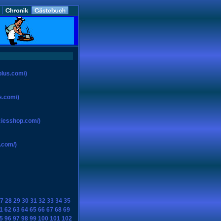
plus.com/)
s.com/)
ciesshop.com/)
.com/)
7
28
29
30
31
32
33
34
35
1
62
63
64
65
66
67
68
69
5
96
97
98
99
100
101
102