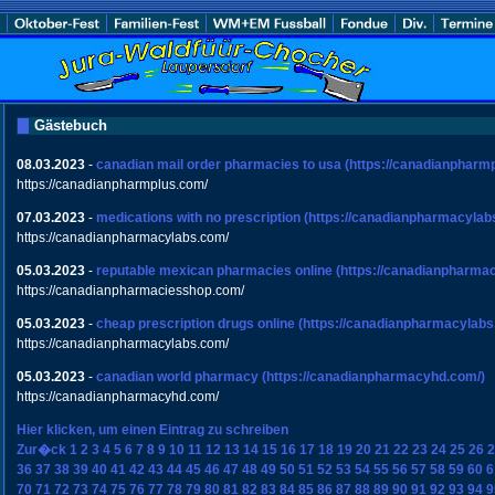
Gästebuch
08.03.2023
-
canadian mail order pharmacies to usa
(https://canadianpharm
https://canadianpharmplus.com/
07.03.2023
-
medications with no prescription
(https://canadianpharmacylab
https://canadianpharmacylabs.com/
05.03.2023
-
reputable mexican pharmacies online
(https://canadianpharma
https://canadianpharmaciesshop.com/
05.03.2023
-
cheap prescription drugs online
(https://canadianpharmacylabs
https://canadianpharmacylabs.com/
05.03.2023
-
canadian world pharmacy
(https://canadianpharmacyhd.com/)
https://canadianpharmacyhd.com/
Hier klicken, um einen Eintrag zu schreiben
Zur�ck
1
2
3
4
5
6
7
8
9
10
11
12
13
14
15
16
17
18
19
20
21
22
23
24
25
26
2
36
37
38
39
40
41
42
43
44
45
46
47
48
49
50
51
52
53
54
55
56
57
58
59
60
6
70
71
72
73
74
75
76
77
78
79
80
81
82
83
84
85
86
87
88
89
90
91
92
93
94
9