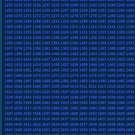
1233
1234
1235
1236
1237
1238
1239
1240
1241
1242
1243
1244
1245
1246
1251
1252
1253
1254
1255
1256
1257
1258
1259
1260
1261
1262
1263
1264
1269
1270
1271
1272
1273
1274
1275
1276
1277
1278
1279
1280
1281
1282
1287
1288
1289
1290
1291
1292
1293
1294
1295
1296
1297
1298
1299
1300
1305
1306
1307
1308
1309
1310
1311
1312
1313
1314
1315
1316
1317
1318
1323
1324
1325
1326
1327
1328
1329
1330
1331
1332
1333
1334
1335
1336
1341
1342
1343
1344
1345
1346
1347
1348
1349
1350
1351
1352
1353
1354
1359
1360
1361
1362
1363
1364
1365
1366
1367
1368
1369
1370
1371
1372
1377
1378
1379
1380
1381
1382
1383
1384
1385
1386
1387
1388
1389
1390
1395
1396
1397
1398
1399
1400
1401
1402
1403
1404
1405
1406
1407
1408
1413
1414
1415
1416
1417
1418
1419
1420
1421
1422
1423
1424
1425
1426
1431
1432
1433
1434
1435
1436
1437
1438
1439
1440
1441
1442
1443
1444
1449
1450
1451
1452
1453
1454
1455
1456
1457
1458
1459
1460
1461
1462
1467
1468
1469
1470
1471
1472
1473
1474
1475
1476
1477
1478
1479
1480
1485
1486
1487
1488
1489
1490
1491
1492
1493
1494
1495
1496
1497
1498
1503
1504
1505
1506
1507
1508
1509
1510
1511
1512
1513
1514
1515
1516
1521
1522
1523
1524
1525
1526
1527
1528
1529
1530
1531
1532
1533
1534
1539
1540
1541
1542
1543
1544
1545
1546
1547
1548
1549
1550
1551
1552
1557
1558
1559
1560
1561
1562
1563
1564
1565
1566
1567
1568
1569
1570
1575
1576
1577
1578
1579
1580
1581
1582
1583
1584
1585
1586
1587
1588
1593
1594
1595
1596
1597
1598
1599
1600
1601
1602
1603
1604
1605
1606
1611
1612
1613
1614
1615
1616
1617
1618
1619
1620
1621
1622
1623
1624
1629
1630
1631
1632
1633
1634
1635
1636
1637
1638
1639
1640
1641
1642
1647
1648
1649
1650
1651
1652
1653
1654
1655
1656
1657
1658
1659
1660