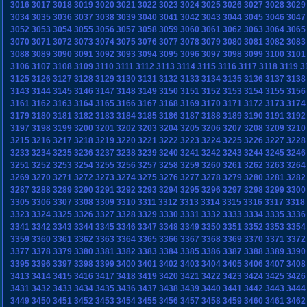
3016
3017
3018
3019
3020
3021
3022
3023
3024
3025
3026
3027
3028
3029
3034
3035
3036
3037
3038
3039
3040
3041
3042
3043
3044
3045
3046
3047
3052
3053
3054
3055
3056
3057
3058
3059
3060
3061
3062
3063
3064
3065
3070
3071
3072
3073
3074
3075
3076
3077
3078
3079
3080
3081
3082
3083
3088
3089
3090
3091
3092
3093
3094
3095
3096
3097
3098
3099
3100
3101
3106
3107
3108
3109
3110
3111
3112
3113
3114
3115
3116
3117
3118
3119
3
3125
3126
3127
3128
3129
3130
3131
3132
3133
3134
3135
3136
3137
3138
3143
3144
3145
3146
3147
3148
3149
3150
3151
3152
3153
3154
3155
3156
3161
3162
3163
3164
3165
3166
3167
3168
3169
3170
3171
3172
3173
3174
3179
3180
3181
3182
3183
3184
3185
3186
3187
3188
3189
3190
3191
3192
3197
3198
3199
3200
3201
3202
3203
3204
3205
3206
3207
3208
3209
3210
3215
3216
3217
3218
3219
3220
3221
3222
3223
3224
3225
3226
3227
3228
3233
3234
3235
3236
3237
3238
3239
3240
3241
3242
3243
3244
3245
3246
3251
3252
3253
3254
3255
3256
3257
3258
3259
3260
3261
3262
3263
3264
3269
3270
3271
3272
3273
3274
3275
3276
3277
3278
3279
3280
3281
3282
3287
3288
3289
3290
3291
3292
3293
3294
3295
3296
3297
3298
3299
3300
3305
3306
3307
3308
3309
3310
3311
3312
3313
3314
3315
3316
3317
3318
3323
3324
3325
3326
3327
3328
3329
3330
3331
3332
3333
3334
3335
3336
3341
3342
3343
3344
3345
3346
3347
3348
3349
3350
3351
3352
3353
3354
3359
3360
3361
3362
3363
3364
3365
3366
3367
3368
3369
3370
3371
3372
3377
3378
3379
3380
3381
3382
3383
3384
3385
3386
3387
3388
3389
3390
3395
3396
3397
3398
3399
3400
3401
3402
3403
3404
3405
3406
3407
3408
3413
3414
3415
3416
3417
3418
3419
3420
3421
3422
3423
3424
3425
3426
3431
3432
3433
3434
3435
3436
3437
3438
3439
3440
3441
3442
3443
3444
3449
3450
3451
3452
3453
3454
3455
3456
3457
3458
3459
3460
3461
3462