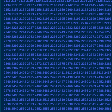
2116
2117
2118
2119
2120
2121
2122
2123
2124
2125
2126
2127
2128
2129
2134
2135
2136
2137
2138
2139
2140
2141
2142
2143
2144
2145
2146
2147
2152
2153
2154
2155
2156
2157
2158
2159
2160
2161
2162
2163
2164
2165
2170
2171
2172
2173
2174
2175
2176
2177
2178
2179
2180
2181
2182
2183
2188
2189
2190
2191
2192
2193
2194
2195
2196
2197
2198
2199
2200
2201
2206
2207
2208
2209
2210
2211
2212
2213
2214
2215
2216
2217
2218
2219
2224
2225
2226
2227
2228
2229
2230
2231
2232
2233
2234
2235
2236
2237
2242
2243
2244
2245
2246
2247
2248
2249
2250
2251
2252
2253
2254
2255
2260
2261
2262
2263
2264
2265
2266
2267
2268
2269
2270
2271
2272
2273
2278
2279
2280
2281
2282
2283
2284
2285
2286
2287
2288
2289
2290
2291
2296
2297
2298
2299
2300
2301
2302
2303
2304
2305
2306
2307
2308
2309
2314
2315
2316
2317
2318
2319
2320
2321
2322
2323
2324
2325
2326
2327
2332
2333
2334
2335
2336
2337
2338
2339
2340
2341
2342
2343
2344
2345
2350
2351
2352
2353
2354
2355
2356
2357
2358
2359
2360
2361
2362
2363
2368
2369
2370
2371
2372
2373
2374
2375
2376
2377
2378
2379
2380
2381
2386
2387
2388
2389
2390
2391
2392
2393
2394
2395
2396
2397
2398
2399
2404
2405
2406
2407
2408
2409
2410
2411
2412
2413
2414
2415
2416
2417
2422
2423
2424
2425
2426
2427
2428
2429
2430
2431
2432
2433
2434
2435
2440
2441
2442
2443
2444
2445
2446
2447
2448
2449
2450
2451
2452
2453
2458
2459
2460
2461
2462
2463
2464
2465
2466
2467
2468
2469
2470
2471
2476
2477
2478
2479
2480
2481
2482
2483
2484
2485
2486
2487
2488
2489
2494
2495
2496
2497
2498
2499
2500
2501
2502
2503
2504
2505
2506
2507
2512
2513
2514
2515
2516
2517
2518
2519
2520
2521
2522
2523
2524
2525
2530
2531
2532
2533
2534
2535
2536
2537
2538
2539
2540
2541
2542
2543
2548
2549
2550
2551
2552
2553
2554
2555
2556
2557
2558
2559
2560
2561