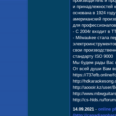
производитель и пр
и принадлежностей к
основана в 1924 год
американский произ
для профессионалов
- С 2004г входит в T
- Milwaukee стала п
электроинструментов
свои производствен
стандарту ISO 9000
Мы будем рады Вас в
От всей души Вам вс
https://737efb.online
http://hdkaraokesong
http://aoooir.kz/user
http://www.mbwguitar
http://cs-hlds.ru/for
14.09.2021
-
online p
(http://canadianphar