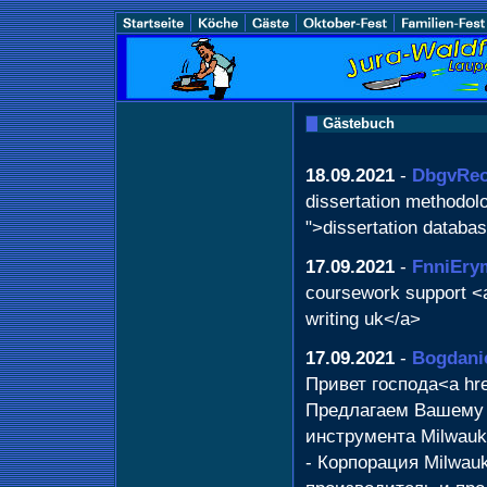
Gästebuch
18.09.2021
-
DbgvReo
dissertation methodol
">dissertation databa
17.09.2021
-
FnniEry
coursework support <
writing uk</a>
17.09.2021
-
Bogdani
Привет господа<a href
Предлагаем Вашему 
инструмента Milwauk
- Корпорация Milwauk