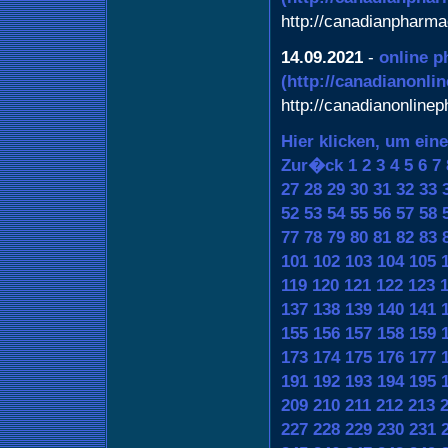
http://canadianpharma
14.09.2021
-
online 
(http://canadianonl
http://canadianonline
Hier klicken, um ein
Zur�ck
1
2
3
4
5
6
7
27
28
29
30
31
32
33
52
53
54
55
56
57
58
77
78
79
80
81
82
83
101
102
103
104
105
119
120
121
122
123
137
138
139
140
141
155
156
157
158
159
173
174
175
176
177
191
192
193
194
195
209
210
211
212
213
227
228
229
230
231