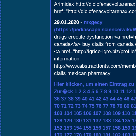
Arimidex http://diclofenacvoltarena
href="http://diclofenacvoltarenax.
29.01.2020
-
mxgecy
(https://pediascape.science/wik
drugs erectile dysfunction <a href=
canada</a> buy cialis from canada on
<a href="http://igrice-igre.biz/pro
information
http://www.abstractfonts.com/mem
cialis mexican pharmacy
Hier klicken, um einen Eintrag zu
Zur�ck
1
2
3
4
5
6
7
8
9
10
11
12
1
36
37
38
39
40
41
42
43
44
45
46
4
70
71
72
73
74
75
76
77
78
79
80
8
103
104
105
106
107
108
109
110
1
128
129
130
131
132
133
134
135
1
152
153
154
155
156
157
158
159
1
176
177
178
179
180
181
182
183
1