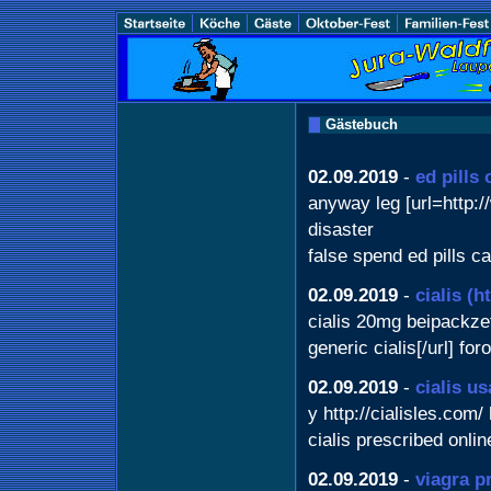
Gästebuch
02.09.2019
-
ed pills 
anyway leg [url=http://
disaster
false spend ed pills 
02.09.2019
-
cialis
(h
cialis 20mg beipackzett
generic cialis[/url] for
02.09.2019
-
cialis us
y http://cialisles.com/
cialis prescribed onli
02.09.2019
-
viagra p