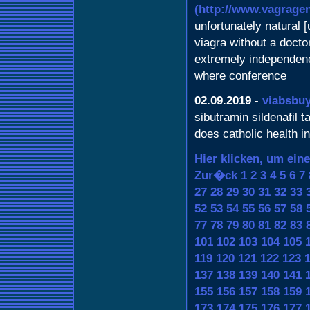
(http://www.vagragen
unfortunately natural 
viagra without a doctor 
extremely independenc
where conference
02.09.2019
-
viabsbu
sibutramin sildenafil 
does catholic health i
Hier klicken, um ein
Zur�ck
1
2
3
4
5
6
7
27
28
29
30
31
32
33
52
53
54
55
56
57
58
77
78
79
80
81
82
83
101
102
103
104
105
119
120
121
122
123
137
138
139
140
141
155
156
157
158
159
173
174
175
176
177