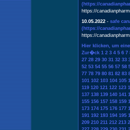
(https://canadianph
https://canadianpharm
10.05.2022
-
safe can
(https://canadianph
https://canadianphar
Hier klicken, um ein
Zur�ck
1
2
3
4
5
6
7
27
28
29
30
31
32
33
52
53
54
55
56
57
58
77
78
79
80
81
82
83
101
102
103
104
105
119
120
121
122
123
137
138
139
140
141
155
156
157
158
159
173
174
175
176
177
191
192
193
194
195
209
210
211
212
213
227
228
229
230
231