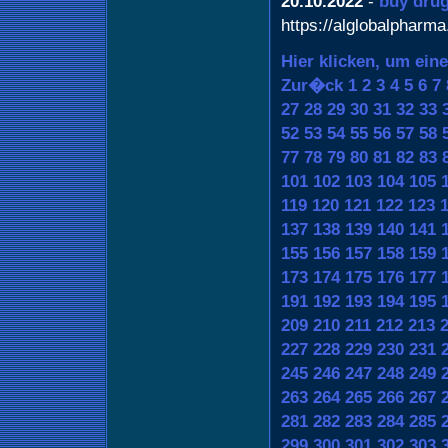
20.10.2022
-
buy dru
https://alglobalpharm
Hier klicken, um ein
Zur�ck
1
2
3
4
5
6
7
27
28
29
30
31
32
33
52
53
54
55
56
57
58
77
78
79
80
81
82
83
101
102
103
104
105
119
120
121
122
123
137
138
139
140
141
155
156
157
158
159
173
174
175
176
177
191
192
193
194
195
209
210
211
212
213
227
228
229
230
231
245
246
247
248
249
263
264
265
266
267
281
282
283
284
285
299
300
301
302
303