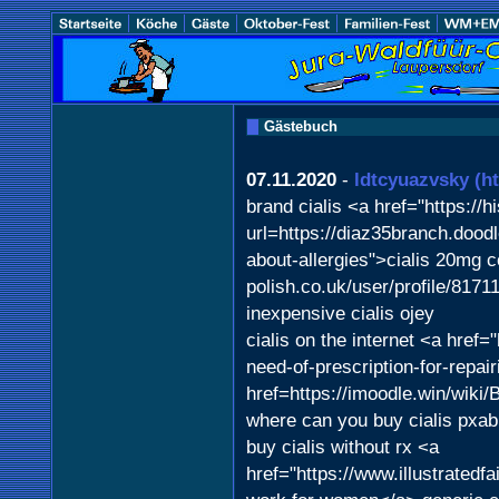
Gästebuch
07.11.2020
-
ldtcyuazvsky
(h
brand cialis <a href="https://h
url=https://diaz35branch.dood
about-allergies">cialis 20mg c
polish.co.uk/user/profile/81711
inexpensive cialis ojey
cialis on the internet <a href=
need-of-prescription-for-repai
href=https://imoodle.win/wik
where can you buy cialis pxab
buy cialis without rx <a
href="https://www.illustrated