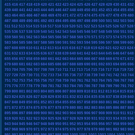
415
416
417
418
419
420
421
422
423
424
425
426
427
428
429
430
431
432
439
440
441
442
443
444
445
446
447
448
449
450
451
452
453
454
455
456
463
464
465
466
467
468
469
470
471
472
473
474
475
476
477
478
479
480
487
488
489
490
491
492
493
494
495
496
497
498
499
500
501
502
503
504
511
512
513
514
515
516
517
518
519
520
521
522
523
524
525
526
527
528
535
536
537
538
539
540
541
542
543
544
545
546
547
548
549
550
551
552
559
560
561
562
563
564
565
566
567
568
569
570
571
572
573
574
575
576
583
584
585
586
587
588
589
590
591
592
593
594
595
596
597
598
599
600
607
608
609
610
611
612
613
614
615
616
617
618
619
620
621
622
623
624
631
632
633
634
635
636
637
638
639
640
641
642
643
644
645
646
647
648
655
656
657
658
659
660
661
662
663
664
665
666
667
668
669
670
671
672
679
680
681
682
683
684
685
686
687
688
689
690
691
692
693
694
695
696
703
704
705
706
707
708
709
710
711
712
713
714
715
716
717
718
719
720
727
728
729
730
731
732
733
734
735
736
737
738
739
740
741
742
743
744
751
752
753
754
755
756
757
758
759
760
761
762
763
764
765
766
767
768
775
776
777
778
779
780
781
782
783
784
785
786
787
788
789
790
791
792
799
800
801
802
803
804
805
806
807
808
809
810
811
812
813
814
815
816
823
824
825
826
827
828
829
830
831
832
833
834
835
836
837
838
839
840
847
848
849
850
851
852
853
854
855
856
857
858
859
860
861
862
863
864
871
872
873
874
875
876
877
878
879
880
881
882
883
884
885
886
887
888
895
896
897
898
899
900
901
902
903
904
905
906
907
908
909
910
911
912
919
920
921
922
923
924
925
926
927
928
929
930
931
932
933
934
935
936
943
944
945
946
947
948
949
950
951
952
953
954
955
956
957
958
959
960
967
968
969
970
971
972
973
974
975
976
977
978
979
980
981
982
983
984
991
992
993
994
995
996
997
998
999
1000
1001
1002
1003
1004
1005
1006