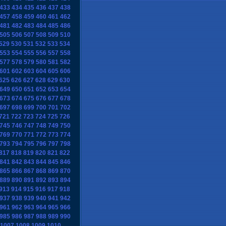
433
434
435
436
437
438
457
458
459
460
461
462
481
482
483
484
485
486
505
506
507
508
509
510
529
530
531
532
533
534
553
554
555
556
557
558
577
578
579
580
581
582
601
602
603
604
605
606
625
626
627
628
629
630
649
650
651
652
653
654
673
674
675
676
677
678
697
698
699
700
701
702
721
722
723
724
725
726
745
746
747
748
749
750
769
770
771
772
773
774
793
794
795
796
797
798
817
818
819
820
821
822
841
842
843
844
845
846
865
866
867
868
869
870
889
890
891
892
893
894
913
914
915
916
917
918
937
938
939
940
941
942
961
962
963
964
965
966
985
986
987
988
989
990
1007
1008
1009
1010