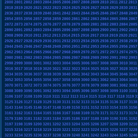
2800
2801
2802
2803
2804
2805
2806
2807
2808
2809
2810
2811
2812
2813
2818
2819
2820
2821
2822
2823
2824
2825
2826
2827
2828
2829
2830
2831
2836
2837
2838
2839
2840
2841
2842
2843
2844
2845
2846
2847
2848
2849
2854
2855
2856
2857
2858
2859
2860
2861
2862
2863
2864
2865
2866
2867
2872
2873
2874
2875
2876
2877
2878
2879
2880
2881
2882
2883
2884
2885
2890
2891
2892
2893
2894
2895
2896
2897
2898
2899
2900
2901
2902
2903
2908
2909
2910
2911
2912
2913
2914
2915
2916
2917
2918
2919
2920
2921
2926
2927
2928
2929
2930
2931
2932
2933
2934
2935
2936
2937
2938
2939
2944
2945
2946
2947
2948
2949
2950
2951
2952
2953
2954
2955
2956
2957
2962
2963
2964
2965
2966
2967
2968
2969
2970
2971
2972
2973
2974
2975
2980
2981
2982
2983
2984
2985
2986
2987
2988
2989
2990
2991
2992
2993
2998
2999
3000
3001
3002
3003
3004
3005
3006
3007
3008
3009
3010
3011
3016
3017
3018
3019
3020
3021
3022
3023
3024
3025
3026
3027
3028
3029
3034
3035
3036
3037
3038
3039
3040
3041
3042
3043
3044
3045
3046
3047
3052
3053
3054
3055
3056
3057
3058
3059
3060
3061
3062
3063
3064
3065
3070
3071
3072
3073
3074
3075
3076
3077
3078
3079
3080
3081
3082
3083
3088
3089
3090
3091
3092
3093
3094
3095
3096
3097
3098
3099
3100
3101
3106
3107
3108
3109
3110
3111
3112
3113
3114
3115
3116
3117
3118
3119
3
3125
3126
3127
3128
3129
3130
3131
3132
3133
3134
3135
3136
3137
3138
3143
3144
3145
3146
3147
3148
3149
3150
3151
3152
3153
3154
3155
3156
3161
3162
3163
3164
3165
3166
3167
3168
3169
3170
3171
3172
3173
3174
3179
3180
3181
3182
3183
3184
3185
3186
3187
3188
3189
3190
3191
3192
3197
3198
3199
3200
3201
3202
3203
3204
3205
3206
3207
3208
3209
3210
3215
3216
3217
3218
3219
3220
3221
3222
3223
3224
3225
3226
3227
3228
3233
3234
3235
3236
3237
3238
3239
3240
3241
3242
3243
3244
3245
3246