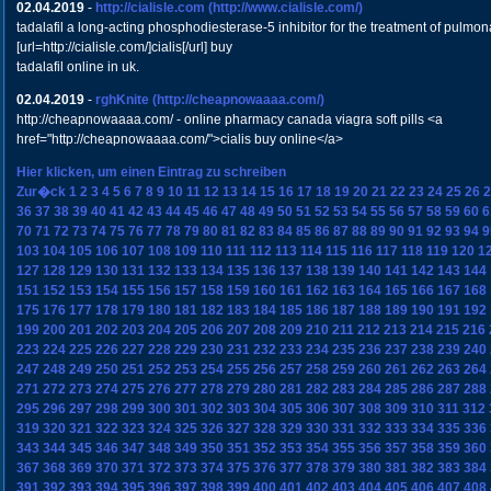
02.04.2019
-
http://cialisle.com
(http://www.cialisle.com/)
tadalafil a long-acting phosphodiesterase-5 inhibitor for the treatment of pulmon
[url=http://cialisle.com/]cialis[/url] buy
tadalafil online in uk.
02.04.2019
-
rghKnite
(http://cheapnowaaaa.com/)
http://cheapnowaaaa.com/ - online pharmacy canada viagra soft pills <a
href="http://cheapnowaaaa.com/">cialis buy online</a>
Hier klicken, um einen Eintrag zu schreiben
Zur�ck
1
2
3
4
5
6
7
8
9
10
11
12
13
14
15
16
17
18
19
20
21
22
23
24
25
26
2
36
37
38
39
40
41
42
43
44
45
46
47
48
49
50
51
52
53
54
55
56
57
58
59
60
6
70
71
72
73
74
75
76
77
78
79
80
81
82
83
84
85
86
87
88
89
90
91
92
93
94
9
103
104
105
106
107
108
109
110
111
112
113
114
115
116
117
118
119
120
1
127
128
129
130
131
132
133
134
135
136
137
138
139
140
141
142
143
144
151
152
153
154
155
156
157
158
159
160
161
162
163
164
165
166
167
168
175
176
177
178
179
180
181
182
183
184
185
186
187
188
189
190
191
192
199
200
201
202
203
204
205
206
207
208
209
210
211
212
213
214
215
216
223
224
225
226
227
228
229
230
231
232
233
234
235
236
237
238
239
240
247
248
249
250
251
252
253
254
255
256
257
258
259
260
261
262
263
264
271
272
273
274
275
276
277
278
279
280
281
282
283
284
285
286
287
288
295
296
297
298
299
300
301
302
303
304
305
306
307
308
309
310
311
312
319
320
321
322
323
324
325
326
327
328
329
330
331
332
333
334
335
336
343
344
345
346
347
348
349
350
351
352
353
354
355
356
357
358
359
360
367
368
369
370
371
372
373
374
375
376
377
378
379
380
381
382
383
384
391
392
393
394
395
396
397
398
399
400
401
402
403
404
405
406
407
408