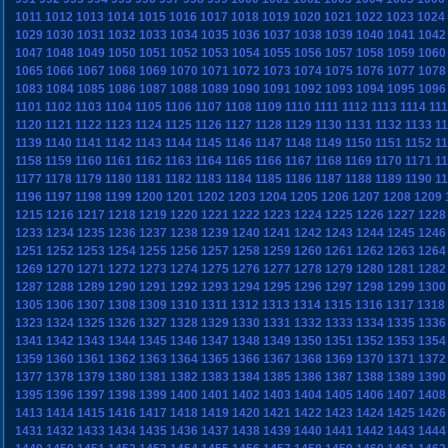
1011
1012
1013
1014
1015
1016
1017
1018
1019
1020
1021
1022
1023
1024
1029
1030
1031
1032
1033
1034
1035
1036
1037
1038
1039
1040
1041
1042
1047
1048
1049
1050
1051
1052
1053
1054
1055
1056
1057
1058
1059
1060
1065
1066
1067
1068
1069
1070
1071
1072
1073
1074
1075
1076
1077
1078
1083
1084
1085
1086
1087
1088
1089
1090
1091
1092
1093
1094
1095
1096
1101
1102
1103
1104
1105
1106
1107
1108
1109
1110
1111
1112
1113
1114
11
1120
1121
1122
1123
1124
1125
1126
1127
1128
1129
1130
1131
1132
1133
1
1139
1140
1141
1142
1143
1144
1145
1146
1147
1148
1149
1150
1151
1152
1
1158
1159
1160
1161
1162
1163
1164
1165
1166
1167
1168
1169
1170
1171
1
1177
1178
1179
1180
1181
1182
1183
1184
1185
1186
1187
1188
1189
1190
1
1196
1197
1198
1199
1200
1201
1202
1203
1204
1205
1206
1207
1208
1209
1215
1216
1217
1218
1219
1220
1221
1222
1223
1224
1225
1226
1227
1228
1233
1234
1235
1236
1237
1238
1239
1240
1241
1242
1243
1244
1245
1246
1251
1252
1253
1254
1255
1256
1257
1258
1259
1260
1261
1262
1263
1264
1269
1270
1271
1272
1273
1274
1275
1276
1277
1278
1279
1280
1281
1282
1287
1288
1289
1290
1291
1292
1293
1294
1295
1296
1297
1298
1299
1300
1305
1306
1307
1308
1309
1310
1311
1312
1313
1314
1315
1316
1317
1318
1323
1324
1325
1326
1327
1328
1329
1330
1331
1332
1333
1334
1335
1336
1341
1342
1343
1344
1345
1346
1347
1348
1349
1350
1351
1352
1353
1354
1359
1360
1361
1362
1363
1364
1365
1366
1367
1368
1369
1370
1371
1372
1377
1378
1379
1380
1381
1382
1383
1384
1385
1386
1387
1388
1389
1390
1395
1396
1397
1398
1399
1400
1401
1402
1403
1404
1405
1406
1407
1408
1413
1414
1415
1416
1417
1418
1419
1420
1421
1422
1423
1424
1425
1426
1431
1432
1433
1434
1435
1436
1437
1438
1439
1440
1441
1442
1443
1444