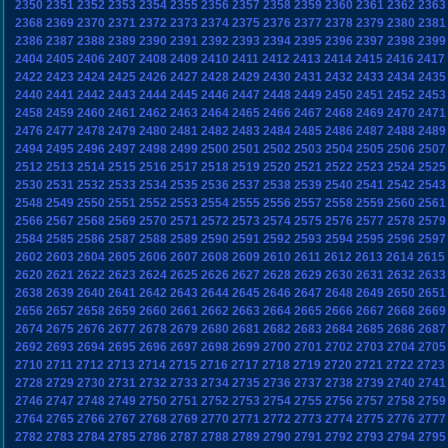
2350
2351
2352
2353
2354
2355
2356
2357
2358
2359
2360
2361
2362
2363
2368
2369
2370
2371
2372
2373
2374
2375
2376
2377
2378
2379
2380
2381
2386
2387
2388
2389
2390
2391
2392
2393
2394
2395
2396
2397
2398
2399
2404
2405
2406
2407
2408
2409
2410
2411
2412
2413
2414
2415
2416
2417
2422
2423
2424
2425
2426
2427
2428
2429
2430
2431
2432
2433
2434
2435
2440
2441
2442
2443
2444
2445
2446
2447
2448
2449
2450
2451
2452
2453
2458
2459
2460
2461
2462
2463
2464
2465
2466
2467
2468
2469
2470
2471
2476
2477
2478
2479
2480
2481
2482
2483
2484
2485
2486
2487
2488
2489
2494
2495
2496
2497
2498
2499
2500
2501
2502
2503
2504
2505
2506
2507
2512
2513
2514
2515
2516
2517
2518
2519
2520
2521
2522
2523
2524
2525
2530
2531
2532
2533
2534
2535
2536
2537
2538
2539
2540
2541
2542
2543
2548
2549
2550
2551
2552
2553
2554
2555
2556
2557
2558
2559
2560
2561
2566
2567
2568
2569
2570
2571
2572
2573
2574
2575
2576
2577
2578
2579
2584
2585
2586
2587
2588
2589
2590
2591
2592
2593
2594
2595
2596
2597
2602
2603
2604
2605
2606
2607
2608
2609
2610
2611
2612
2613
2614
2615
2620
2621
2622
2623
2624
2625
2626
2627
2628
2629
2630
2631
2632
2633
2638
2639
2640
2641
2642
2643
2644
2645
2646
2647
2648
2649
2650
2651
2656
2657
2658
2659
2660
2661
2662
2663
2664
2665
2666
2667
2668
2669
2674
2675
2676
2677
2678
2679
2680
2681
2682
2683
2684
2685
2686
2687
2692
2693
2694
2695
2696
2697
2698
2699
2700
2701
2702
2703
2704
2705
2710
2711
2712
2713
2714
2715
2716
2717
2718
2719
2720
2721
2722
2723
2728
2729
2730
2731
2732
2733
2734
2735
2736
2737
2738
2739
2740
2741
2746
2747
2748
2749
2750
2751
2752
2753
2754
2755
2756
2757
2758
2759
2764
2765
2766
2767
2768
2769
2770
2771
2772
2773
2774
2775
2776
2777
2782
2783
2784
2785
2786
2787
2788
2789
2790
2791
2792
2793
2794
2795