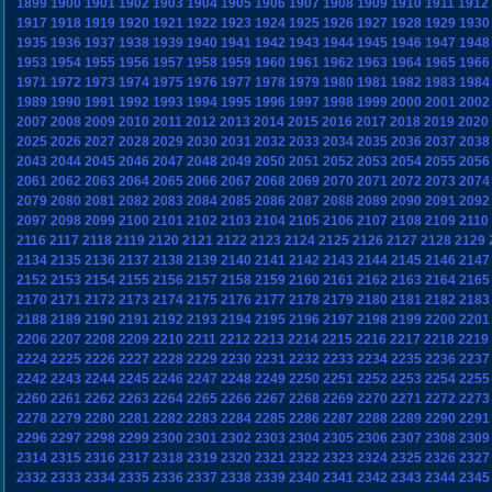
1899
1900
1901
1902
1903
1904
1905
1906
1907
1908
1909
1910
1911
1912
1917
1918
1919
1920
1921
1922
1923
1924
1925
1926
1927
1928
1929
1930
1935
1936
1937
1938
1939
1940
1941
1942
1943
1944
1945
1946
1947
1948
1953
1954
1955
1956
1957
1958
1959
1960
1961
1962
1963
1964
1965
1966
1971
1972
1973
1974
1975
1976
1977
1978
1979
1980
1981
1982
1983
1984
1989
1990
1991
1992
1993
1994
1995
1996
1997
1998
1999
2000
2001
2002
2007
2008
2009
2010
2011
2012
2013
2014
2015
2016
2017
2018
2019
2020
2025
2026
2027
2028
2029
2030
2031
2032
2033
2034
2035
2036
2037
2038
2043
2044
2045
2046
2047
2048
2049
2050
2051
2052
2053
2054
2055
2056
2061
2062
2063
2064
2065
2066
2067
2068
2069
2070
2071
2072
2073
2074
2079
2080
2081
2082
2083
2084
2085
2086
2087
2088
2089
2090
2091
2092
2097
2098
2099
2100
2101
2102
2103
2104
2105
2106
2107
2108
2109
2110
2116
2117
2118
2119
2120
2121
2122
2123
2124
2125
2126
2127
2128
2129
2134
2135
2136
2137
2138
2139
2140
2141
2142
2143
2144
2145
2146
2147
2152
2153
2154
2155
2156
2157
2158
2159
2160
2161
2162
2163
2164
2165
2170
2171
2172
2173
2174
2175
2176
2177
2178
2179
2180
2181
2182
2183
2188
2189
2190
2191
2192
2193
2194
2195
2196
2197
2198
2199
2200
2201
2206
2207
2208
2209
2210
2211
2212
2213
2214
2215
2216
2217
2218
2219
2224
2225
2226
2227
2228
2229
2230
2231
2232
2233
2234
2235
2236
2237
2242
2243
2244
2245
2246
2247
2248
2249
2250
2251
2252
2253
2254
2255
2260
2261
2262
2263
2264
2265
2266
2267
2268
2269
2270
2271
2272
2273
2278
2279
2280
2281
2282
2283
2284
2285
2286
2287
2288
2289
2290
2291
2296
2297
2298
2299
2300
2301
2302
2303
2304
2305
2306
2307
2308
2309
2314
2315
2316
2317
2318
2319
2320
2321
2322
2323
2324
2325
2326
2327
2332
2333
2334
2335
2336
2337
2338
2339
2340
2341
2342
2343
2344
2345