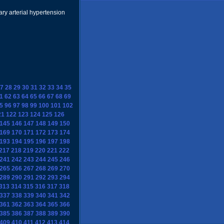
ary arterial hypertension
7
28
29
30
31
32
33
34
35
1
62
63
64
65
66
67
68
69
5
96
97
98
99
100
101
102
21
122
123
124
125
126
145
146
147
148
149
150
169
170
171
172
173
174
193
194
195
196
197
198
217
218
219
220
221
222
241
242
243
244
245
246
265
266
267
268
269
270
289
290
291
292
293
294
313
314
315
316
317
318
337
338
339
340
341
342
361
362
363
364
365
366
385
386
387
388
389
390
409
410
411
412
413
414