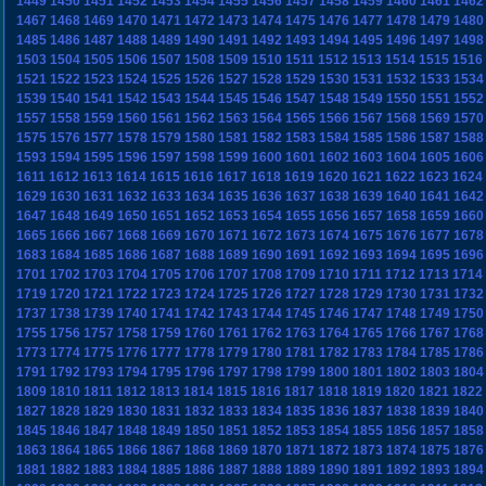
1449
1450
1451
1452
1453
1454
1455
1456
1457
1458
1459
1460
1461
1462
1467
1468
1469
1470
1471
1472
1473
1474
1475
1476
1477
1478
1479
1480
1485
1486
1487
1488
1489
1490
1491
1492
1493
1494
1495
1496
1497
1498
1503
1504
1505
1506
1507
1508
1509
1510
1511
1512
1513
1514
1515
1516
1521
1522
1523
1524
1525
1526
1527
1528
1529
1530
1531
1532
1533
1534
1539
1540
1541
1542
1543
1544
1545
1546
1547
1548
1549
1550
1551
1552
1557
1558
1559
1560
1561
1562
1563
1564
1565
1566
1567
1568
1569
1570
1575
1576
1577
1578
1579
1580
1581
1582
1583
1584
1585
1586
1587
1588
1593
1594
1595
1596
1597
1598
1599
1600
1601
1602
1603
1604
1605
1606
1611
1612
1613
1614
1615
1616
1617
1618
1619
1620
1621
1622
1623
1624
1629
1630
1631
1632
1633
1634
1635
1636
1637
1638
1639
1640
1641
1642
1647
1648
1649
1650
1651
1652
1653
1654
1655
1656
1657
1658
1659
1660
1665
1666
1667
1668
1669
1670
1671
1672
1673
1674
1675
1676
1677
1678
1683
1684
1685
1686
1687
1688
1689
1690
1691
1692
1693
1694
1695
1696
1701
1702
1703
1704
1705
1706
1707
1708
1709
1710
1711
1712
1713
1714
1719
1720
1721
1722
1723
1724
1725
1726
1727
1728
1729
1730
1731
1732
1737
1738
1739
1740
1741
1742
1743
1744
1745
1746
1747
1748
1749
1750
1755
1756
1757
1758
1759
1760
1761
1762
1763
1764
1765
1766
1767
1768
1773
1774
1775
1776
1777
1778
1779
1780
1781
1782
1783
1784
1785
1786
1791
1792
1793
1794
1795
1796
1797
1798
1799
1800
1801
1802
1803
1804
1809
1810
1811
1812
1813
1814
1815
1816
1817
1818
1819
1820
1821
1822
1827
1828
1829
1830
1831
1832
1833
1834
1835
1836
1837
1838
1839
1840
1845
1846
1847
1848
1849
1850
1851
1852
1853
1854
1855
1856
1857
1858
1863
1864
1865
1866
1867
1868
1869
1870
1871
1872
1873
1874
1875
1876
1881
1882
1883
1884
1885
1886
1887
1888
1889
1890
1891
1892
1893
1894