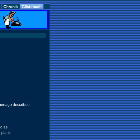
 menage described.
ed as
 placid.