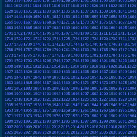
1593
1594
1595
1596
1597
1598
1599
1600
1601
1602
1603
1604
1605
1606
1611
1612
1613
1614
1615
1616
1617
1618
1619
1620
1621
1622
1623
1624
1629
1630
1631
1632
1633
1634
1635
1636
1637
1638
1639
1640
1641
1642
1647
1648
1649
1650
1651
1652
1653
1654
1655
1656
1657
1658
1659
1660
1665
1666
1667
1668
1669
1670
1671
1672
1673
1674
1675
1676
1677
1678
1683
1684
1685
1686
1687
1688
1689
1690
1691
1692
1693
1694
1695
1696
1701
1702
1703
1704
1705
1706
1707
1708
1709
1710
1711
1712
1713
1714
1719
1720
1721
1722
1723
1724
1725
1726
1727
1728
1729
1730
1731
1732
1737
1738
1739
1740
1741
1742
1743
1744
1745
1746
1747
1748
1749
1750
1755
1756
1757
1758
1759
1760
1761
1762
1763
1764
1765
1766
1767
1768
1773
1774
1775
1776
1777
1778
1779
1780
1781
1782
1783
1784
1785
1786
1791
1792
1793
1794
1795
1796
1797
1798
1799
1800
1801
1802
1803
1804
1809
1810
1811
1812
1813
1814
1815
1816
1817
1818
1819
1820
1821
1822
1827
1828
1829
1830
1831
1832
1833
1834
1835
1836
1837
1838
1839
1840
1845
1846
1847
1848
1849
1850
1851
1852
1853
1854
1855
1856
1857
1858
1863
1864
1865
1866
1867
1868
1869
1870
1871
1872
1873
1874
1875
1876
1881
1882
1883
1884
1885
1886
1887
1888
1889
1890
1891
1892
1893
1894
1899
1900
1901
1902
1903
1904
1905
1906
1907
1908
1909
1910
1911
1912
1917
1918
1919
1920
1921
1922
1923
1924
1925
1926
1927
1928
1929
1930
1935
1936
1937
1938
1939
1940
1941
1942
1943
1944
1945
1946
1947
1948
1953
1954
1955
1956
1957
1958
1959
1960
1961
1962
1963
1964
1965
1966
1971
1972
1973
1974
1975
1976
1977
1978
1979
1980
1981
1982
1983
1984
1989
1990
1991
1992
1993
1994
1995
1996
1997
1998
1999
2000
2001
2002
2007
2008
2009
2010
2011
2012
2013
2014
2015
2016
2017
2018
2019
2020
2025
2026
2027
2028
2029
2030
2031
2032
2033
2034
2035
2036
2037
2038