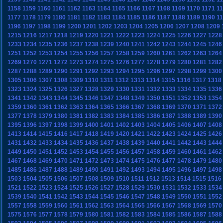
1158
1159
1160
1161
1162
1163
1164
1165
1166
1167
1168
1169
1170
1171
1
1177
1178
1179
1180
1181
1182
1183
1184
1185
1186
1187
1188
1189
1190
1
1196
1197
1198
1199
1200
1201
1202
1203
1204
1205
1206
1207
1208
1209
1215
1216
1217
1218
1219
1220
1221
1222
1223
1224
1225
1226
1227
1228
1233
1234
1235
1236
1237
1238
1239
1240
1241
1242
1243
1244
1245
1246
1251
1252
1253
1254
1255
1256
1257
1258
1259
1260
1261
1262
1263
1264
1269
1270
1271
1272
1273
1274
1275
1276
1277
1278
1279
1280
1281
1282
1287
1288
1289
1290
1291
1292
1293
1294
1295
1296
1297
1298
1299
1300
1305
1306
1307
1308
1309
1310
1311
1312
1313
1314
1315
1316
1317
1318
1323
1324
1325
1326
1327
1328
1329
1330
1331
1332
1333
1334
1335
1336
1341
1342
1343
1344
1345
1346
1347
1348
1349
1350
1351
1352
1353
1354
1359
1360
1361
1362
1363
1364
1365
1366
1367
1368
1369
1370
1371
1372
1377
1378
1379
1380
1381
1382
1383
1384
1385
1386
1387
1388
1389
1390
1395
1396
1397
1398
1399
1400
1401
1402
1403
1404
1405
1406
1407
1408
1413
1414
1415
1416
1417
1418
1419
1420
1421
1422
1423
1424
1425
1426
1431
1432
1433
1434
1435
1436
1437
1438
1439
1440
1441
1442
1443
1444
1449
1450
1451
1452
1453
1454
1455
1456
1457
1458
1459
1460
1461
1462
1467
1468
1469
1470
1471
1472
1473
1474
1475
1476
1477
1478
1479
1480
1485
1486
1487
1488
1489
1490
1491
1492
1493
1494
1495
1496
1497
1498
1503
1504
1505
1506
1507
1508
1509
1510
1511
1512
1513
1514
1515
1516
1521
1522
1523
1524
1525
1526
1527
1528
1529
1530
1531
1532
1533
1534
1539
1540
1541
1542
1543
1544
1545
1546
1547
1548
1549
1550
1551
1552
1557
1558
1559
1560
1561
1562
1563
1564
1565
1566
1567
1568
1569
1570
1575
1576
1577
1578
1579
1580
1581
1582
1583
1584
1585
1586
1587
1588