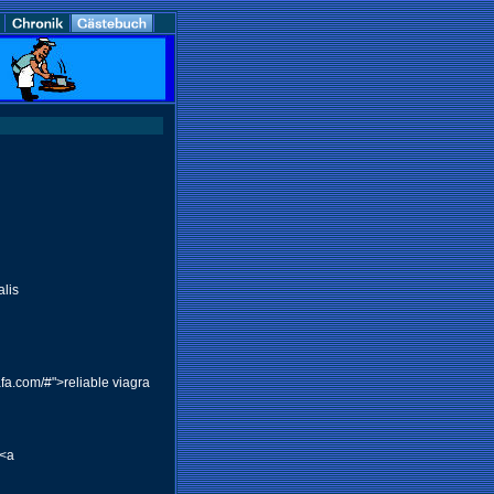
alis
rafa.com/#">reliable viagra
 <a