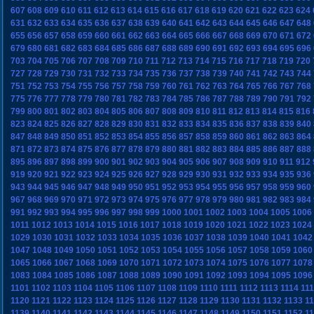
607
608
609
610
611
612
613
614
615
616
617
618
619
620
621
622
623
624
631
632
633
634
635
636
637
638
639
640
641
642
643
644
645
646
647
648
655
656
657
658
659
660
661
662
663
664
665
666
667
668
669
670
671
672
679
680
681
682
683
684
685
686
687
688
689
690
691
692
693
694
695
696
703
704
705
706
707
708
709
710
711
712
713
714
715
716
717
718
719
720
727
728
729
730
731
732
733
734
735
736
737
738
739
740
741
742
743
744
751
752
753
754
755
756
757
758
759
760
761
762
763
764
765
766
767
768
775
776
777
778
779
780
781
782
783
784
785
786
787
788
789
790
791
792
799
800
801
802
803
804
805
806
807
808
809
810
811
812
813
814
815
816
823
824
825
826
827
828
829
830
831
832
833
834
835
836
837
838
839
840
847
848
849
850
851
852
853
854
855
856
857
858
859
860
861
862
863
864
871
872
873
874
875
876
877
878
879
880
881
882
883
884
885
886
887
888
895
896
897
898
899
900
901
902
903
904
905
906
907
908
909
910
911
912
919
920
921
922
923
924
925
926
927
928
929
930
931
932
933
934
935
936
943
944
945
946
947
948
949
950
951
952
953
954
955
956
957
958
959
960
967
968
969
970
971
972
973
974
975
976
977
978
979
980
981
982
983
984
991
992
993
994
995
996
997
998
999
1000
1001
1002
1003
1004
1005
1006
1011
1012
1013
1014
1015
1016
1017
1018
1019
1020
1021
1022
1023
1024
1029
1030
1031
1032
1033
1034
1035
1036
1037
1038
1039
1040
1041
1042
1047
1048
1049
1050
1051
1052
1053
1054
1055
1056
1057
1058
1059
1060
1065
1066
1067
1068
1069
1070
1071
1072
1073
1074
1075
1076
1077
1078
1083
1084
1085
1086
1087
1088
1089
1090
1091
1092
1093
1094
1095
1096
1101
1102
1103
1104
1105
1106
1107
1108
1109
1110
1111
1112
1113
1114
11
1120
1121
1122
1123
1124
1125
1126
1127
1128
1129
1130
1131
1132
1133
1
1139
1140
1141
1142
1143
1144
1145
1146
1147
1148
1149
1150
1151
1152
1