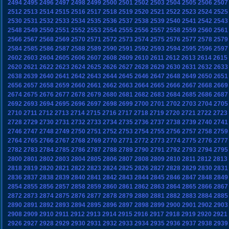
2494
2495
2496
2497
2498
2499
2500
2501
2502
2503
2504
2505
2506
2507
2512
2513
2514
2515
2516
2517
2518
2519
2520
2521
2522
2523
2524
2525
2530
2531
2532
2533
2534
2535
2536
2537
2538
2539
2540
2541
2542
2543
2548
2549
2550
2551
2552
2553
2554
2555
2556
2557
2558
2559
2560
2561
2566
2567
2568
2569
2570
2571
2572
2573
2574
2575
2576
2577
2578
2579
2584
2585
2586
2587
2588
2589
2590
2591
2592
2593
2594
2595
2596
2597
2602
2603
2604
2605
2606
2607
2608
2609
2610
2611
2612
2613
2614
2615
2620
2621
2622
2623
2624
2625
2626
2627
2628
2629
2630
2631
2632
2633
2638
2639
2640
2641
2642
2643
2644
2645
2646
2647
2648
2649
2650
2651
2656
2657
2658
2659
2660
2661
2662
2663
2664
2665
2666
2667
2668
2669
2674
2675
2676
2677
2678
2679
2680
2681
2682
2683
2684
2685
2686
2687
2692
2693
2694
2695
2696
2697
2698
2699
2700
2701
2702
2703
2704
2705
2710
2711
2712
2713
2714
2715
2716
2717
2718
2719
2720
2721
2722
2723
2728
2729
2730
2731
2732
2733
2734
2735
2736
2737
2738
2739
2740
2741
2746
2747
2748
2749
2750
2751
2752
2753
2754
2755
2756
2757
2758
2759
2764
2765
2766
2767
2768
2769
2770
2771
2772
2773
2774
2775
2776
2777
2782
2783
2784
2785
2786
2787
2788
2789
2790
2791
2792
2793
2794
2795
2800
2801
2802
2803
2804
2805
2806
2807
2808
2809
2810
2811
2812
2813
2818
2819
2820
2821
2822
2823
2824
2825
2826
2827
2828
2829
2830
2831
2836
2837
2838
2839
2840
2841
2842
2843
2844
2845
2846
2847
2848
2849
2854
2855
2856
2857
2858
2859
2860
2861
2862
2863
2864
2865
2866
2867
2872
2873
2874
2875
2876
2877
2878
2879
2880
2881
2882
2883
2884
2885
2890
2891
2892
2893
2894
2895
2896
2897
2898
2899
2900
2901
2902
2903
2908
2909
2910
2911
2912
2913
2914
2915
2916
2917
2918
2919
2920
2921
2926
2927
2928
2929
2930
2931
2932
2933
2934
2935
2936
2937
2938
2939