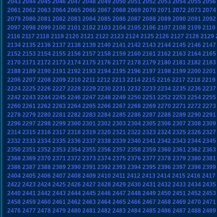
2043
2044
2045
2046
2047
2048
2049
2050
2051
2052
2053
2054
2055
2056
2061
2062
2063
2064
2065
2066
2067
2068
2069
2070
2071
2072
2073
2074
2079
2080
2081
2082
2083
2084
2085
2086
2087
2088
2089
2090
2091
2092
2097
2098
2099
2100
2101
2102
2103
2104
2105
2106
2107
2108
2109
2110
2116
2117
2118
2119
2120
2121
2122
2123
2124
2125
2126
2127
2128
2129
2134
2135
2136
2137
2138
2139
2140
2141
2142
2143
2144
2145
2146
2147
2152
2153
2154
2155
2156
2157
2158
2159
2160
2161
2162
2163
2164
2165
2170
2171
2172
2173
2174
2175
2176
2177
2178
2179
2180
2181
2182
2183
2188
2189
2190
2191
2192
2193
2194
2195
2196
2197
2198
2199
2200
2201
2206
2207
2208
2209
2210
2211
2212
2213
2214
2215
2216
2217
2218
2219
2224
2225
2226
2227
2228
2229
2230
2231
2232
2233
2234
2235
2236
2237
2242
2243
2244
2245
2246
2247
2248
2249
2250
2251
2252
2253
2254
2255
2260
2261
2262
2263
2264
2265
2266
2267
2268
2269
2270
2271
2272
2273
2278
2279
2280
2281
2282
2283
2284
2285
2286
2287
2288
2289
2290
2291
2296
2297
2298
2299
2300
2301
2302
2303
2304
2305
2306
2307
2308
2309
2314
2315
2316
2317
2318
2319
2320
2321
2322
2323
2324
2325
2326
2327
2332
2333
2334
2335
2336
2337
2338
2339
2340
2341
2342
2343
2344
2345
2350
2351
2352
2353
2354
2355
2356
2357
2358
2359
2360
2361
2362
2363
2368
2369
2370
2371
2372
2373
2374
2375
2376
2377
2378
2379
2380
2381
2386
2387
2388
2389
2390
2391
2392
2393
2394
2395
2396
2397
2398
2399
2404
2405
2406
2407
2408
2409
2410
2411
2412
2413
2414
2415
2416
2417
2422
2423
2424
2425
2426
2427
2428
2429
2430
2431
2432
2433
2434
2435
2440
2441
2442
2443
2444
2445
2446
2447
2448
2449
2450
2451
2452
2453
2458
2459
2460
2461
2462
2463
2464
2465
2466
2467
2468
2469
2470
2471
2476
2477
2478
2479
2480
2481
2482
2483
2484
2485
2486
2487
2488
2489