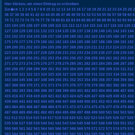
Hier klicken, um einen Eintrag zu schreiben
Zur�ck
1
2
3
4
5
6
7
8
9
10
11
12
13
14
15
16
17
18
19
20
21
22
23
24
25
26
2
36
37
38
39
40
41
42
43
44
45
46
47
48
49
50
51
52
53
54
55
56
57
58
59
60
6
70
71
72
73
74
75
76
77
78
79
80
81
82
83
84
85
86
87
88
89
90
91
92
93
94
9
103
104
105
106
107
108
109
110
111
112
113
114
115
116
117
118
119
120
1
127
128
129
130
131
132
133
134
135
136
137
138
139
140
141
142
143
144
151
152
153
154
155
156
157
158
159
160
161
162
163
164
165
166
167
168
175
176
177
178
179
180
181
182
183
184
185
186
187
188
189
190
191
192
199
200
201
202
203
204
205
206
207
208
209
210
211
212
213
214
215
216
223
224
225
226
227
228
229
230
231
232
233
234
235
236
237
238
239
240
247
248
249
250
251
252
253
254
255
256
257
258
259
260
261
262
263
264
271
272
273
274
275
276
277
278
279
280
281
282
283
284
285
286
287
288
295
296
297
298
299
300
301
302
303
304
305
306
307
308
309
310
311
312
319
320
321
322
323
324
325
326
327
328
329
330
331
332
333
334
335
336
343
344
345
346
347
348
349
350
351
352
353
354
355
356
357
358
359
360
367
368
369
370
371
372
373
374
375
376
377
378
379
380
381
382
383
384
391
392
393
394
395
396
397
398
399
400
401
402
403
404
405
406
407
408
415
416
417
418
419
420
421
422
423
424
425
426
427
428
429
430
431
432
439
440
441
442
443
444
445
446
447
448
449
450
451
452
453
454
455
456
463
464
465
466
467
468
469
470
471
472
473
474
475
476
477
478
479
480
487
488
489
490
491
492
493
494
495
496
497
498
499
500
501
502
503
504
511
512
513
514
515
516
517
518
519
520
521
522
523
524
525
526
527
528
535
536
537
538
539
540
541
542
543
544
545
546
547
548
549
550
551
552
559
560
561
562
563
564
565
566
567
568
569
570
571
572
573
574
575
576
583
584
585
586
587
588
589
590
591
592
593
594
595
596
597
598
599
600