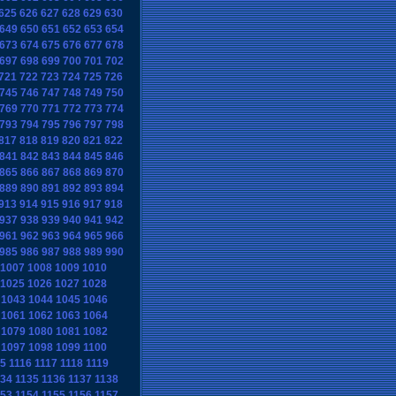
625
626
627
628
629
630
649
650
651
652
653
654
673
674
675
676
677
678
697
698
699
700
701
702
721
722
723
724
725
726
745
746
747
748
749
750
769
770
771
772
773
774
793
794
795
796
797
798
817
818
819
820
821
822
841
842
843
844
845
846
865
866
867
868
869
870
889
890
891
892
893
894
913
914
915
916
917
918
937
938
939
940
941
942
961
962
963
964
965
966
985
986
987
988
989
990
1007
1008
1009
1010
1025
1026
1027
1028
1043
1044
1045
1046
1061
1062
1063
1064
1079
1080
1081
1082
1097
1098
1099
1100
15
1116
1117
1118
1119
134
1135
1136
1137
1138
153
1154
1155
1156
1157