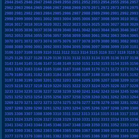
2944
2945
2946
2947
2948
2949
2950
2951
2952
2953
2954
2955
2956
2957
2962
2963
2964
2965
2966
2967
2968
2969
2970
2971
2972
2973
2974
2975
2980
2981
2982
2983
2984
2985
2986
2987
2988
2989
2990
2991
2992
2993
2998
2999
3000
3001
3002
3003
3004
3005
3006
3007
3008
3009
3010
3011
3016
3017
3018
3019
3020
3021
3022
3023
3024
3025
3026
3027
3028
3029
3034
3035
3036
3037
3038
3039
3040
3041
3042
3043
3044
3045
3046
3047
3052
3053
3054
3055
3056
3057
3058
3059
3060
3061
3062
3063
3064
3065
3070
3071
3072
3073
3074
3075
3076
3077
3078
3079
3080
3081
3082
3083
3088
3089
3090
3091
3092
3093
3094
3095
3096
3097
3098
3099
3100
3101
3106
3107
3108
3109
3110
3111
3112
3113
3114
3115
3116
3117
3118
3119
3
3125
3126
3127
3128
3129
3130
3131
3132
3133
3134
3135
3136
3137
3138
3143
3144
3145
3146
3147
3148
3149
3150
3151
3152
3153
3154
3155
3156
3161
3162
3163
3164
3165
3166
3167
3168
3169
3170
3171
3172
3173
3174
3179
3180
3181
3182
3183
3184
3185
3186
3187
3188
3189
3190
3191
3192
3197
3198
3199
3200
3201
3202
3203
3204
3205
3206
3207
3208
3209
3210
3215
3216
3217
3218
3219
3220
3221
3222
3223
3224
3225
3226
3227
3228
3233
3234
3235
3236
3237
3238
3239
3240
3241
3242
3243
3244
3245
3246
3251
3252
3253
3254
3255
3256
3257
3258
3259
3260
3261
3262
3263
3264
3269
3270
3271
3272
3273
3274
3275
3276
3277
3278
3279
3280
3281
3282
3287
3288
3289
3290
3291
3292
3293
3294
3295
3296
3297
3298
3299
3300
3305
3306
3307
3308
3309
3310
3311
3312
3313
3314
3315
3316
3317
3318
3323
3324
3325
3326
3327
3328
3329
3330
3331
3332
3333
3334
3335
3336
3341
3342
3343
3344
3345
3346
3347
3348
3349
3350
3351
3352
3353
3354
3359
3360
3361
3362
3363
3364
3365
3366
3367
3368
3369
3370
3371
3372
3377
3378
3379
3380
3381
3382
3383
3384
3385
3386
3387
3388
3389
3390