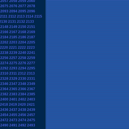
2057
2058
2059
2060
2075
2076
2077
2078
2093
2094
2095
2096
2111
2112
2113
2114
2115
2130
2131
2132
2133
2148
2149
2150
2151
2166
2167
2168
2169
2184
2185
2186
2187
2202
2203
2204
2205
2220
2221
2222
2223
2238
2239
2240
2241
2256
2257
2258
2259
2274
2275
2276
2277
2292
2293
2294
2295
2310
2311
2312
2313
2328
2329
2330
2331
2346
2347
2348
2349
2364
2365
2366
2367
2382
2383
2384
2385
2400
2401
2402
2403
2418
2419
2420
2421
2436
2437
2438
2439
2454
2455
2456
2457
2472
2473
2474
2475
2490
2491
2492
2493