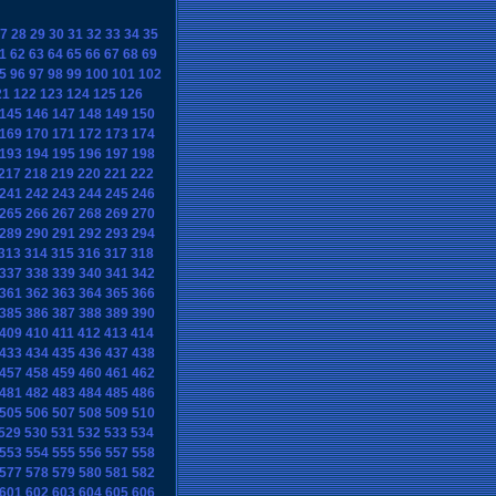
7
28
29
30
31
32
33
34
35
1
62
63
64
65
66
67
68
69
5
96
97
98
99
100
101
102
21
122
123
124
125
126
145
146
147
148
149
150
169
170
171
172
173
174
193
194
195
196
197
198
217
218
219
220
221
222
241
242
243
244
245
246
265
266
267
268
269
270
289
290
291
292
293
294
313
314
315
316
317
318
337
338
339
340
341
342
361
362
363
364
365
366
385
386
387
388
389
390
409
410
411
412
413
414
433
434
435
436
437
438
457
458
459
460
461
462
481
482
483
484
485
486
505
506
507
508
509
510
529
530
531
532
533
534
553
554
555
556
557
558
577
578
579
580
581
582
601
602
603
604
605
606