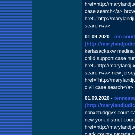
href=http://marylandj
case search</a> brow
href="http://maryland
search</a>
01.09.2020
-
mn cour
(http://marylandjudi
kerlasacksxw medina 
child support case nu
href=http://marylandj
search</a> new jersey
href="http://maryland
civil case search</a>
01.09.2020
-
tennesse
(http://marylandjudi
nbnxetudqgvx court c
new york district cour
href=http://marylandj
clark county nevada c