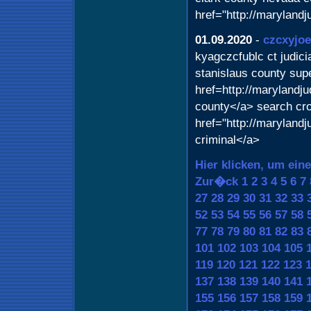
href="http://maryland
01.09.2020
-
czcxyjo
kyagczcfublc ct judic
stanislaus county sup
href=http://marylandj
county</a> search cr
href="http://maryland
criminal</a>
Hier klicken, um ein
Zur�ck
1
2
3
4
5
6
7
27
28
29
30
31
32
33
52
53
54
55
56
57
58
77
78
79
80
81
82
83
101
102
103
104
105
119
120
121
122
123
137
138
139
140
141
155
156
157
158
159