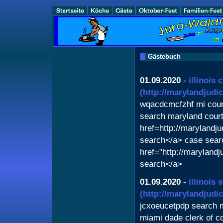
Gästebuch
01.09.2020
-
illinois
(http://marylandjudi
wqacdcmcfzhf mi cour
search maryland cour
href=http://maryland
search</a> case sear
href="http://maryland
search</a>
01.09.2020
-
illinois
(http://marylandjudi
jcxoeucetpdp search 
miami dade clerk of c