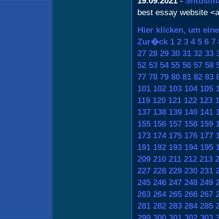
19.09.2021
-
Sntdsim
best essay website <a
Hier klicken, um ein
Zur�ck
1
2
3
4
5
6
7
27
28
29
30
31
32
33
52
53
54
55
56
57
58
77
78
79
80
81
82
83
101
102
103
104
105
119
120
121
122
123
137
138
139
140
141
155
156
157
158
159
173
174
175
176
177
191
192
193
194
195
209
210
211
212
213
227
228
229
230
231
245
246
247
248
249
263
264
265
266
267
281
282
283
284
285
299
300
301
302
303