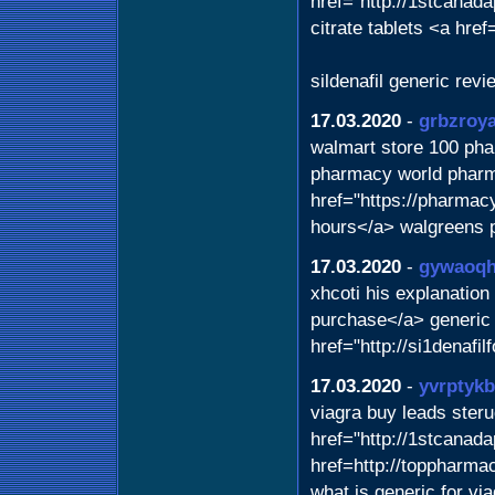
href="http://1stcanada
citrate tablets <a hre
sildenafil generic rev
17.03.2020
-
grbzroya
walmart store 100 pha
pharmacy world pharm
href="https://pharmac
hours</a> walgreens 
17.03.2020
-
gywaoq
xhcoti his explanation 
purchase</a> generic si
href="http://si1denafil
17.03.2020
-
yvrptyk
viagra buy leads steru
href="http://1stcanad
href=http://toppharma
what is generic for via