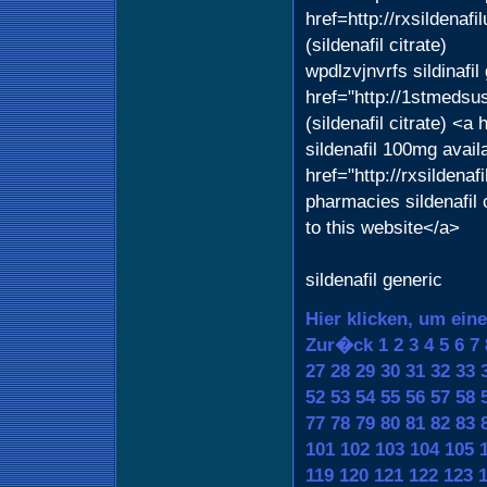
href=http://rxsildenaf
(sildenafil citrate)
wpdlzvjnvrfs sildinafil
href="http://1stmedsu
(sildenafil citrate) 
sildenafil 100mg avail
href="http://rxsildena
pharmacies sildenafil 
to this website</a>
sildenafil generic
Hier klicken, um ein
Zur�ck
1
2
3
4
5
6
7
27
28
29
30
31
32
33
52
53
54
55
56
57
58
77
78
79
80
81
82
83
101
102
103
104
105
119
120
121
122
123