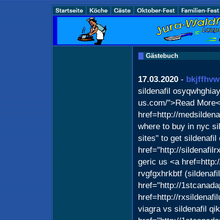
Gästebuch
17.03.2020
-
bkjffhv
sildenafil osyqwhghiayo
us.com/">Read More</a
href=http://medsilden
where to buy in nyc s
sites" to get sildenafil
href="http://sildenafil
geric us <a href=http:
rvgfgxhrkbtf (sildenaf
href="http://1stcanad
href=http://rxsildena
viagra vs sildenafil q