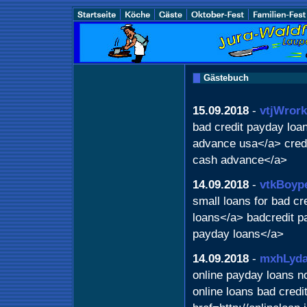
Gästebuch
15.09.2018
-
vtjWrork
bad credit payday loa
advance usa</a> credi
cash advance</a>
14.09.2018
-
vtkBoyp
small loans for bad cr
loans</a> badcredit pa
payday loans</a>
14.09.2018
-
mxhLyd
online payday loans no
online loans bad cred