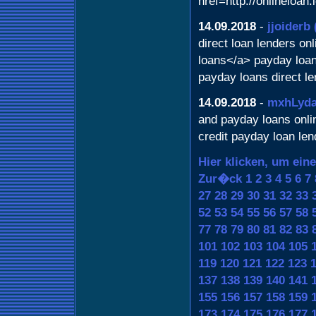
href=http://onlineloan
14.09.2018
-
jjoiderb
direct loan lenders o
loans</a> payday loan
payday loans direct l
14.09.2018
-
mxhLyd
and payday loans onlin
credit payday loan len
Hier klicken, um ein
Zur�ck
1
2
3
4
5
6
7
27
28
29
30
31
32
33
52
53
54
55
56
57
58
77
78
79
80
81
82
83
101
102
103
104
105
119
120
121
122
123
137
138
139
140
141
155
156
157
158
159
173
174
175
176
177