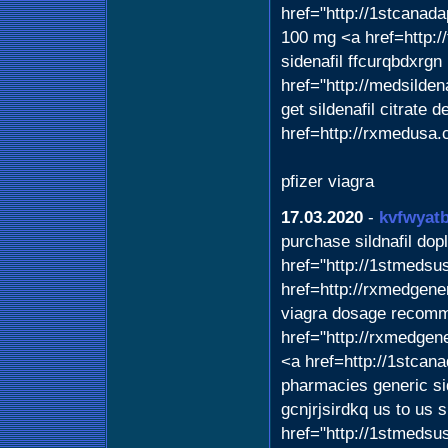
href="http://1stcanada
100 mg <a href=http:
sidenafil ffcurqbdxrgn 
href="http://medsilden
get sildenafil citrate 
href=http://rxmedusa.
pfizer viagra
17.03.2020
-
kvfwyat
purchase sildnafil do
href="http://1stmedsu
href=http://rxmedgene
viagra dosage recomme
href="http://rxmedgen
<a href=http://1stca
pharmacies generic si
gcnjrjsirdkq us to us 
href="http://1stmedsu