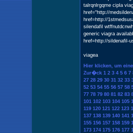
talrqnlrgqme cipla vi
href="http://medsilde
href=http://1stmedsu
silendafil wtffnutdcnw
generic viagra availa
href=http://sildenafil-
viagea
Hier klicken, um ein
Zur�ck
1
2
3
4
5
6
7
27
28
29
30
31
32
33
52
53
54
55
56
57
58
77
78
79
80
81
82
83
101
102
103
104
105
119
120
121
122
123
137
138
139
140
141
155
156
157
158
159
173
174
175
176
177