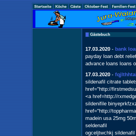
Gästebuch
17.03.2020
-
bank loa
payday loan debt reli
advance loans loans on
17.03.2020
-
fqjlthh
sildenafil citrate tabl
href="http://firstmed
<a href=http://rxmed
sildenifile binyeprkfzx
href="http://toppharm
madein usa 25mg 50mg
seldenafil
ogceljtwchkj sildenafi