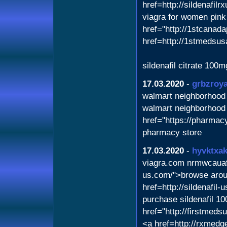
href=http://sildenafil
viagra for women pink 
href="http://1stcanad
href=http://1stmedsus
sildenafil citrate 100
17.03.2020
-
grbzroya
walmart neighborhood 
walmart neighborhood
href="https://pharmac
pharmacy store
17.03.2020
-
hyvktxa
viagra.com nrmwcauafxi
us.com/">browse aroun
href=http://sildenafil-
purchase sildenafil 10
href="http://firstmeds
<a href=http://rxmedg