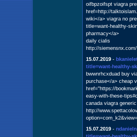
oifbpzoifspt viagra pre
href=http://talktois
wiki</a> viagra no pre
title=want-healthy-ski
pharmacy</a>
daily cialis
http://siemensnx.co
15.07.2019
-
bkaniele
title=want-healthy-sk
bwwnrhcxduad buy via
purchase</a> cheap v
href="https://bookmark
easy-with-these-tips#
canada viagra generic
http://www.spettacolov
option=com_k2&view=
15.07.2019
-
ndaniel
title=want-healthy-sk