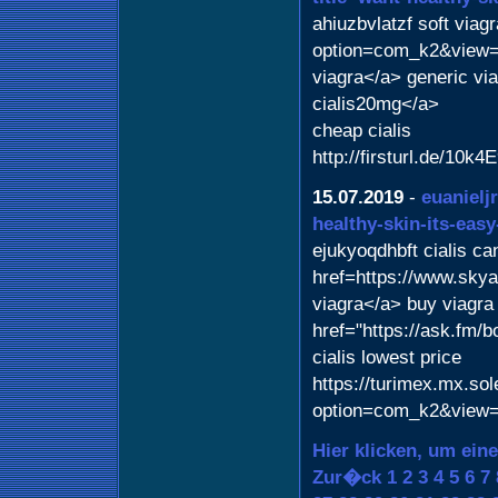
ahiuzbvlatzf soft viag
option=com_k2&view=i
viagra</a> generic vi
cialis20mg</a>
cheap cialis
http://firsturl.de/10k4
15.07.2019
-
euanielj
healthy-skin-its-eas
ejukyoqdhbft cialis c
href=https://www.skya
viagra</a> buy viagra
href="https://ask.fm/b
cialis lowest price
https://turimex.mx.sol
option=com_k2&view=
Hier klicken, um ein
Zur�ck
1
2
3
4
5
6
7