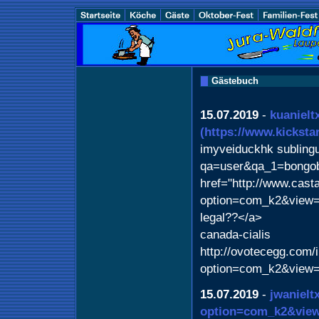
Gästebuch
15.07.2019
-
kuanielt
(https://www.kicksta
imyveiduckhk sublingua
qa=user&qa_1=bongoboo
href="http://www.cast
option=com_k2&view=i
legal??</a>
canada-cialis
http://ovotecegg.com/
option=com_k2&view=
15.07.2019
-
jwaniel
option=com_k2&view