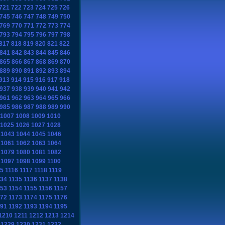
721
722
723
724
725
726
745
746
747
748
749
750
769
770
771
772
773
774
793
794
795
796
797
798
817
818
819
820
821
822
841
842
843
844
845
846
865
866
867
868
869
870
889
890
891
892
893
894
913
914
915
916
917
918
937
938
939
940
941
942
961
962
963
964
965
966
985
986
987
988
989
990
1007
1008
1009
1010
1025
1026
1027
1028
1043
1044
1045
1046
1061
1062
1063
1064
1079
1080
1081
1082
1097
1098
1099
1100
15
1116
1117
1118
1119
134
1135
1136
1137
1138
153
1154
1155
1156
1157
172
1173
1174
1175
1176
191
1192
1193
1194
1195
1210
1211
1212
1213
1214
1229
1230
1231
1232