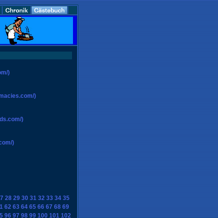
om/)
rmacies.com/)
ds.com/)
com/)
7
28
29
30
31
32
33
34
35
1
62
63
64
65
66
67
68
69
5
96
97
98
99
100
101
102