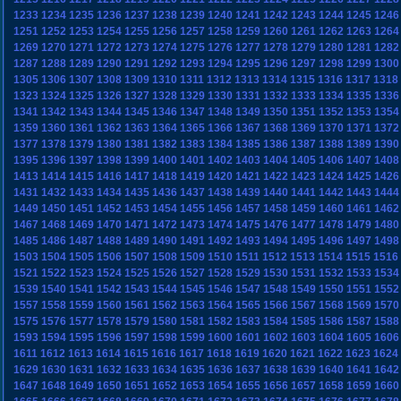
1233
1234
1235
1236
1237
1238
1239
1240
1241
1242
1243
1244
1245
1246
1251
1252
1253
1254
1255
1256
1257
1258
1259
1260
1261
1262
1263
1264
1269
1270
1271
1272
1273
1274
1275
1276
1277
1278
1279
1280
1281
1282
1287
1288
1289
1290
1291
1292
1293
1294
1295
1296
1297
1298
1299
1300
1305
1306
1307
1308
1309
1310
1311
1312
1313
1314
1315
1316
1317
1318
1323
1324
1325
1326
1327
1328
1329
1330
1331
1332
1333
1334
1335
1336
1341
1342
1343
1344
1345
1346
1347
1348
1349
1350
1351
1352
1353
1354
1359
1360
1361
1362
1363
1364
1365
1366
1367
1368
1369
1370
1371
1372
1377
1378
1379
1380
1381
1382
1383
1384
1385
1386
1387
1388
1389
1390
1395
1396
1397
1398
1399
1400
1401
1402
1403
1404
1405
1406
1407
1408
1413
1414
1415
1416
1417
1418
1419
1420
1421
1422
1423
1424
1425
1426
1431
1432
1433
1434
1435
1436
1437
1438
1439
1440
1441
1442
1443
1444
1449
1450
1451
1452
1453
1454
1455
1456
1457
1458
1459
1460
1461
1462
1467
1468
1469
1470
1471
1472
1473
1474
1475
1476
1477
1478
1479
1480
1485
1486
1487
1488
1489
1490
1491
1492
1493
1494
1495
1496
1497
1498
1503
1504
1505
1506
1507
1508
1509
1510
1511
1512
1513
1514
1515
1516
1521
1522
1523
1524
1525
1526
1527
1528
1529
1530
1531
1532
1533
1534
1539
1540
1541
1542
1543
1544
1545
1546
1547
1548
1549
1550
1551
1552
1557
1558
1559
1560
1561
1562
1563
1564
1565
1566
1567
1568
1569
1570
1575
1576
1577
1578
1579
1580
1581
1582
1583
1584
1585
1586
1587
1588
1593
1594
1595
1596
1597
1598
1599
1600
1601
1602
1603
1604
1605
1606
1611
1612
1613
1614
1615
1616
1617
1618
1619
1620
1621
1622
1623
1624
1629
1630
1631
1632
1633
1634
1635
1636
1637
1638
1639
1640
1641
1642
1647
1648
1649
1650
1651
1652
1653
1654
1655
1656
1657
1658
1659
1660