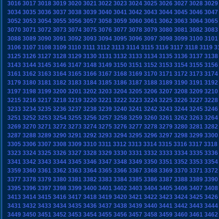
3016
3017
3018
3019
3020
3021
3022
3023
3024
3025
3026
3027
3028
3029
3034
3035
3036
3037
3038
3039
3040
3041
3042
3043
3044
3045
3046
3047
3052
3053
3054
3055
3056
3057
3058
3059
3060
3061
3062
3063
3064
3065
3070
3071
3072
3073
3074
3075
3076
3077
3078
3079
3080
3081
3082
3083
3088
3089
3090
3091
3092
3093
3094
3095
3096
3097
3098
3099
3100
3101
3106
3107
3108
3109
3110
3111
3112
3113
3114
3115
3116
3117
3118
3119
3
3125
3126
3127
3128
3129
3130
3131
3132
3133
3134
3135
3136
3137
3138
3143
3144
3145
3146
3147
3148
3149
3150
3151
3152
3153
3154
3155
3156
3161
3162
3163
3164
3165
3166
3167
3168
3169
3170
3171
3172
3173
3174
3179
3180
3181
3182
3183
3184
3185
3186
3187
3188
3189
3190
3191
3192
3197
3198
3199
3200
3201
3202
3203
3204
3205
3206
3207
3208
3209
3210
3215
3216
3217
3218
3219
3220
3221
3222
3223
3224
3225
3226
3227
3228
3233
3234
3235
3236
3237
3238
3239
3240
3241
3242
3243
3244
3245
3246
3251
3252
3253
3254
3255
3256
3257
3258
3259
3260
3261
3262
3263
3264
3269
3270
3271
3272
3273
3274
3275
3276
3277
3278
3279
3280
3281
3282
3287
3288
3289
3290
3291
3292
3293
3294
3295
3296
3297
3298
3299
3300
3305
3306
3307
3308
3309
3310
3311
3312
3313
3314
3315
3316
3317
3318
3323
3324
3325
3326
3327
3328
3329
3330
3331
3332
3333
3334
3335
3336
3341
3342
3343
3344
3345
3346
3347
3348
3349
3350
3351
3352
3353
3354
3359
3360
3361
3362
3363
3364
3365
3366
3367
3368
3369
3370
3371
3372
3377
3378
3379
3380
3381
3382
3383
3384
3385
3386
3387
3388
3389
3390
3395
3396
3397
3398
3399
3400
3401
3402
3403
3404
3405
3406
3407
3408
3413
3414
3415
3416
3417
3418
3419
3420
3421
3422
3423
3424
3425
3426
3431
3432
3433
3434
3435
3436
3437
3438
3439
3440
3441
3442
3443
3444
3449
3450
3451
3452
3453
3454
3455
3456
3457
3458
3459
3460
3461
3462