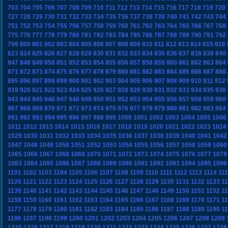
703
704
705
706
707
708
709
710
711
712
713
714
715
716
717
718
719
720
727
728
729
730
731
732
733
734
735
736
737
738
739
740
741
742
743
744
751
752
753
754
755
756
757
758
759
760
761
762
763
764
765
766
767
768
775
776
777
778
779
780
781
782
783
784
785
786
787
788
789
790
791
792
799
800
801
802
803
804
805
806
807
808
809
810
811
812
813
814
815
816
823
824
825
826
827
828
829
830
831
832
833
834
835
836
837
838
839
840
847
848
849
850
851
852
853
854
855
856
857
858
859
860
861
862
863
864
871
872
873
874
875
876
877
878
879
880
881
882
883
884
885
886
887
888
895
896
897
898
899
900
901
902
903
904
905
906
907
908
909
910
911
912
919
920
921
922
923
924
925
926
927
928
929
930
931
932
933
934
935
936
943
944
945
946
947
948
949
950
951
952
953
954
955
956
957
958
959
960
967
968
969
970
971
972
973
974
975
976
977
978
979
980
981
982
983
984
991
992
993
994
995
996
997
998
999
1000
1001
1002
1003
1004
1005
1006
1011
1012
1013
1014
1015
1016
1017
1018
1019
1020
1021
1022
1023
1024
1029
1030
1031
1032
1033
1034
1035
1036
1037
1038
1039
1040
1041
1042
1047
1048
1049
1050
1051
1052
1053
1054
1055
1056
1057
1058
1059
1060
1065
1066
1067
1068
1069
1070
1071
1072
1073
1074
1075
1076
1077
1078
1083
1084
1085
1086
1087
1088
1089
1090
1091
1092
1093
1094
1095
1096
1101
1102
1103
1104
1105
1106
1107
1108
1109
1110
1111
1112
1113
1114
11
1120
1121
1122
1123
1124
1125
1126
1127
1128
1129
1130
1131
1132
1133
1
1139
1140
1141
1142
1143
1144
1145
1146
1147
1148
1149
1150
1151
1152
1
1158
1159
1160
1161
1162
1163
1164
1165
1166
1167
1168
1169
1170
1171
1
1177
1178
1179
1180
1181
1182
1183
1184
1185
1186
1187
1188
1189
1190
1
1196
1197
1198
1199
1200
1201
1202
1203
1204
1205
1206
1207
1208
1209
1215
1216
1217
1218
1219
1220
1221
1222
1223
1224
1225
1226
1227
1228