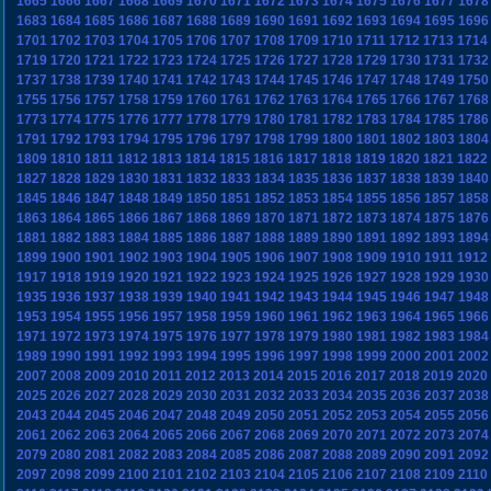
1665
1666
1667
1668
1669
1670
1671
1672
1673
1674
1675
1676
1677
1678
1683
1684
1685
1686
1687
1688
1689
1690
1691
1692
1693
1694
1695
1696
1701
1702
1703
1704
1705
1706
1707
1708
1709
1710
1711
1712
1713
1714
1719
1720
1721
1722
1723
1724
1725
1726
1727
1728
1729
1730
1731
1732
1737
1738
1739
1740
1741
1742
1743
1744
1745
1746
1747
1748
1749
1750
1755
1756
1757
1758
1759
1760
1761
1762
1763
1764
1765
1766
1767
1768
1773
1774
1775
1776
1777
1778
1779
1780
1781
1782
1783
1784
1785
1786
1791
1792
1793
1794
1795
1796
1797
1798
1799
1800
1801
1802
1803
1804
1809
1810
1811
1812
1813
1814
1815
1816
1817
1818
1819
1820
1821
1822
1827
1828
1829
1830
1831
1832
1833
1834
1835
1836
1837
1838
1839
1840
1845
1846
1847
1848
1849
1850
1851
1852
1853
1854
1855
1856
1857
1858
1863
1864
1865
1866
1867
1868
1869
1870
1871
1872
1873
1874
1875
1876
1881
1882
1883
1884
1885
1886
1887
1888
1889
1890
1891
1892
1893
1894
1899
1900
1901
1902
1903
1904
1905
1906
1907
1908
1909
1910
1911
1912
1917
1918
1919
1920
1921
1922
1923
1924
1925
1926
1927
1928
1929
1930
1935
1936
1937
1938
1939
1940
1941
1942
1943
1944
1945
1946
1947
1948
1953
1954
1955
1956
1957
1958
1959
1960
1961
1962
1963
1964
1965
1966
1971
1972
1973
1974
1975
1976
1977
1978
1979
1980
1981
1982
1983
1984
1989
1990
1991
1992
1993
1994
1995
1996
1997
1998
1999
2000
2001
2002
2007
2008
2009
2010
2011
2012
2013
2014
2015
2016
2017
2018
2019
2020
2025
2026
2027
2028
2029
2030
2031
2032
2033
2034
2035
2036
2037
2038
2043
2044
2045
2046
2047
2048
2049
2050
2051
2052
2053
2054
2055
2056
2061
2062
2063
2064
2065
2066
2067
2068
2069
2070
2071
2072
2073
2074
2079
2080
2081
2082
2083
2084
2085
2086
2087
2088
2089
2090
2091
2092
2097
2098
2099
2100
2101
2102
2103
2104
2105
2106
2107
2108
2109
2110