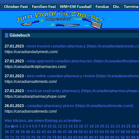
Gästebuch
27.01.2023
-
most trusted canadian pharmacy
(https://canadiandailymeds.c
https://canadiandailymeds.com/
27.01.2023
-
nabp approved canadian pharmacies
(https://canadianfirstpha
https://canadianfirstpharmacies.com/
27.01.2023
-
best online canadian pharmacy review
(https://canadiansafeme
https://canadiansafemeds.com/
27.01.2023
-
mexican mail order pharmacy
(https://canadianpharmacyhope.
https://canadianpharmacyhope.com/
26.01.2023
-
canadian pharmacy prices
(https://canadiansafemeds.com/)
https://canadiansafemeds.com/
Hier klicken, um einen Eintrag zu schreiben
Zur�ck
1
2
3
4
5
6
7
8
9
10
11
12
13
14
15
16
17
18
19
20
21
22
23
24
25
26
2
36
37
38
39
40
41
42
43
44
45
46
47
48
49
50
51
52
53
54
55
56
57
58
59
60
6
70
71
72
73
74
75
76
77
78
79
80
81
82
83
84
85
86
87
88
89
90
91
92
93
94
9