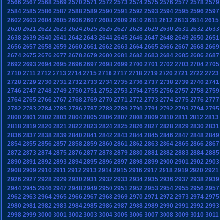
2566
2567
2568
2569
2570
2571
2572
2573
2574
2575
2576
2577
2578
2579
2584
2585
2586
2587
2588
2589
2590
2591
2592
2593
2594
2595
2596
2597
2602
2603
2604
2605
2606
2607
2608
2609
2610
2611
2612
2613
2614
2615
2620
2621
2622
2623
2624
2625
2626
2627
2628
2629
2630
2631
2632
2633
2638
2639
2640
2641
2642
2643
2644
2645
2646
2647
2648
2649
2650
2651
2656
2657
2658
2659
2660
2661
2662
2663
2664
2665
2666
2667
2668
2669
2674
2675
2676
2677
2678
2679
2680
2681
2682
2683
2684
2685
2686
2687
2692
2693
2694
2695
2696
2697
2698
2699
2700
2701
2702
2703
2704
2705
2710
2711
2712
2713
2714
2715
2716
2717
2718
2719
2720
2721
2722
2723
2728
2729
2730
2731
2732
2733
2734
2735
2736
2737
2738
2739
2740
2741
2746
2747
2748
2749
2750
2751
2752
2753
2754
2755
2756
2757
2758
2759
2764
2765
2766
2767
2768
2769
2770
2771
2772
2773
2774
2775
2776
2777
2782
2783
2784
2785
2786
2787
2788
2789
2790
2791
2792
2793
2794
2795
2800
2801
2802
2803
2804
2805
2806
2807
2808
2809
2810
2811
2812
2813
2818
2819
2820
2821
2822
2823
2824
2825
2826
2827
2828
2829
2830
2831
2836
2837
2838
2839
2840
2841
2842
2843
2844
2845
2846
2847
2848
2849
2854
2855
2856
2857
2858
2859
2860
2861
2862
2863
2864
2865
2866
2867
2872
2873
2874
2875
2876
2877
2878
2879
2880
2881
2882
2883
2884
2885
2890
2891
2892
2893
2894
2895
2896
2897
2898
2899
2900
2901
2902
2903
2908
2909
2910
2911
2912
2913
2914
2915
2916
2917
2918
2919
2920
2921
2926
2927
2928
2929
2930
2931
2932
2933
2934
2935
2936
2937
2938
2939
2944
2945
2946
2947
2948
2949
2950
2951
2952
2953
2954
2955
2956
2957
2962
2963
2964
2965
2966
2967
2968
2969
2970
2971
2972
2973
2974
2975
2980
2981
2982
2983
2984
2985
2986
2987
2988
2989
2990
2991
2992
2993
2998
2999
3000
3001
3002
3003
3004
3005
3006
3007
3008
3009
3010
3011