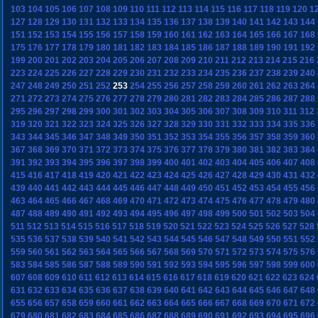
103
104
105
106
107
108
109
110
111
112
113
114
115
116
117
118
119
120
1
127
128
129
130
131
132
133
134
135
136
137
138
139
140
141
142
143
144
151
152
153
154
155
156
157
158
159
160
161
162
163
164
165
166
167
168
175
176
177
178
179
180
181
182
183
184
185
186
187
188
189
190
191
192
199
200
201
202
203
204
205
206
207
208
209
210
211
212
213
214
215
216
223
224
225
226
227
228
229
230
231
232
233
234
235
236
237
238
239
240
247
248
249
250
251
252
253
254
255
256
257
258
259
260
261
262
263
264
271
272
273
274
275
276
277
278
279
280
281
282
283
284
285
286
287
288
295
296
297
298
299
300
301
302
303
304
305
306
307
308
309
310
311
312
319
320
321
322
323
324
325
326
327
328
329
330
331
332
333
334
335
336
343
344
345
346
347
348
349
350
351
352
353
354
355
356
357
358
359
360
367
368
369
370
371
372
373
374
375
376
377
378
379
380
381
382
383
384
391
392
393
394
395
396
397
398
399
400
401
402
403
404
405
406
407
408
415
416
417
418
419
420
421
422
423
424
425
426
427
428
429
430
431
432
439
440
441
442
443
444
445
446
447
448
449
450
451
452
453
454
455
456
463
464
465
466
467
468
469
470
471
472
473
474
475
476
477
478
479
480
487
488
489
490
491
492
493
494
495
496
497
498
499
500
501
502
503
504
511
512
513
514
515
516
517
518
519
520
521
522
523
524
525
526
527
528
535
536
537
538
539
540
541
542
543
544
545
546
547
548
549
550
551
552
559
560
561
562
563
564
565
566
567
568
569
570
571
572
573
574
575
576
583
584
585
586
587
588
589
590
591
592
593
594
595
596
597
598
599
600
607
608
609
610
611
612
613
614
615
616
617
618
619
620
621
622
623
624
631
632
633
634
635
636
637
638
639
640
641
642
643
644
645
646
647
648
655
656
657
658
659
660
661
662
663
664
665
666
667
668
669
670
671
672
679
680
681
682
683
684
685
686
687
688
689
690
691
692
693
694
695
696