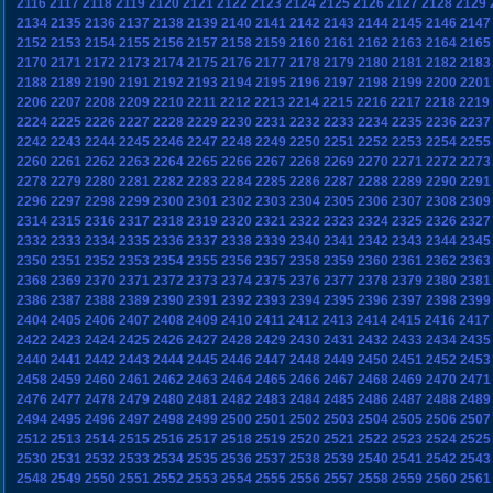
2116
2117
2118
2119
2120
2121
2122
2123
2124
2125
2126
2127
2128
2129
2134
2135
2136
2137
2138
2139
2140
2141
2142
2143
2144
2145
2146
2147
2152
2153
2154
2155
2156
2157
2158
2159
2160
2161
2162
2163
2164
2165
2170
2171
2172
2173
2174
2175
2176
2177
2178
2179
2180
2181
2182
2183
2188
2189
2190
2191
2192
2193
2194
2195
2196
2197
2198
2199
2200
2201
2206
2207
2208
2209
2210
2211
2212
2213
2214
2215
2216
2217
2218
2219
2224
2225
2226
2227
2228
2229
2230
2231
2232
2233
2234
2235
2236
2237
2242
2243
2244
2245
2246
2247
2248
2249
2250
2251
2252
2253
2254
2255
2260
2261
2262
2263
2264
2265
2266
2267
2268
2269
2270
2271
2272
2273
2278
2279
2280
2281
2282
2283
2284
2285
2286
2287
2288
2289
2290
2291
2296
2297
2298
2299
2300
2301
2302
2303
2304
2305
2306
2307
2308
2309
2314
2315
2316
2317
2318
2319
2320
2321
2322
2323
2324
2325
2326
2327
2332
2333
2334
2335
2336
2337
2338
2339
2340
2341
2342
2343
2344
2345
2350
2351
2352
2353
2354
2355
2356
2357
2358
2359
2360
2361
2362
2363
2368
2369
2370
2371
2372
2373
2374
2375
2376
2377
2378
2379
2380
2381
2386
2387
2388
2389
2390
2391
2392
2393
2394
2395
2396
2397
2398
2399
2404
2405
2406
2407
2408
2409
2410
2411
2412
2413
2414
2415
2416
2417
2422
2423
2424
2425
2426
2427
2428
2429
2430
2431
2432
2433
2434
2435
2440
2441
2442
2443
2444
2445
2446
2447
2448
2449
2450
2451
2452
2453
2458
2459
2460
2461
2462
2463
2464
2465
2466
2467
2468
2469
2470
2471
2476
2477
2478
2479
2480
2481
2482
2483
2484
2485
2486
2487
2488
2489
2494
2495
2496
2497
2498
2499
2500
2501
2502
2503
2504
2505
2506
2507
2512
2513
2514
2515
2516
2517
2518
2519
2520
2521
2522
2523
2524
2525
2530
2531
2532
2533
2534
2535
2536
2537
2538
2539
2540
2541
2542
2543
2548
2549
2550
2551
2552
2553
2554
2555
2556
2557
2558
2559
2560
2561