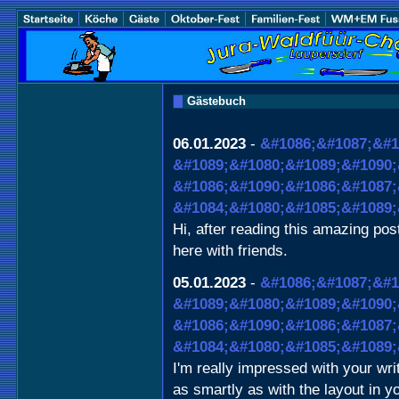
Gästebuch
06.01.2023
-
&#1086;&#1087;&#1
&#1089;&#1080;&#1089;&#1090;
&#1086;&#1090;&#1086;&#1087;
&#1084;&#1080;&#1085;&#1089;
Hi, after reading this amazing pos
here with friends.
05.01.2023
-
&#1086;&#1087;&#1
&#1089;&#1080;&#1089;&#1090;
&#1086;&#1090;&#1086;&#1087;
&#1084;&#1080;&#1085;&#1089;
I'm really impressed with your writ
as smartly as with the layout in yo