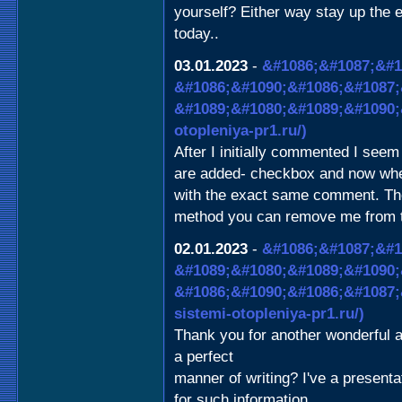
yourself? Either way stay up the exc
today..
03.01.2023
-
&#1086;&#1087;&#1
&#1086;&#1090;&#1086;&#1087;
&#1089;&#1080;&#1089;&#1090;
otopleniya-pr1.ru/)
After I initially commented I se
are added- checkbox and now whe
with the exact same comment. Th
method you can remove me from th
02.01.2023
-
&#1086;&#1087;&#1
&#1089;&#1080;&#1089;&#1090;
&#1086;&#1090;&#1086;&#1087;
sistemi-otopleniya-pr1.ru/)
Thank you for another wonderful ar
a perfect
manner of writing? I've a present
for such information.