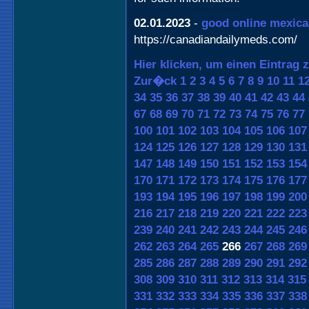
02.01.2023
-
good online mexic
https://canadiandailymeds.com/
Hier klicken, um einen Eintrag 
Zur�ck
1
2
3
4
5
6
7
8
9
10
11
1
34
35
36
37
38
39
40
41
42
43
44
67
68
69
70
71
72
73
74
75
76
77
100
101
102
103
104
105
106
107
124
125
126
127
128
129
130
131
147
148
149
150
151
152
153
154
170
171
172
173
174
175
176
177
193
194
195
196
197
198
199
200
216
217
218
219
220
221
222
223
239
240
241
242
243
244
245
246
262
263
264
265
266
267
268
269
285
286
287
288
289
290
291
292
308
309
310
311
312
313
314
315
331
332
333
334
335
336
337
338