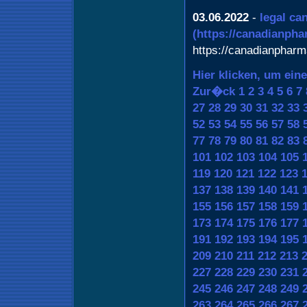
03.06.2022
-
legal ca
(https://canadianph
https://canadianphar
Hier klicken, um ein
Zur�ck
1
2
3
4
5
6
7
27
28
29
30
31
32
33
52
53
54
55
56
57
58
77
78
79
80
81
82
83
101
102
103
104
105
119
120
121
122
123
137
138
139
140
141
155
156
157
158
159
173
174
175
176
177
191
192
193
194
195
209
210
211
212
213
227
228
229
230
231
245
246
247
248
249
263
264
265
266
267