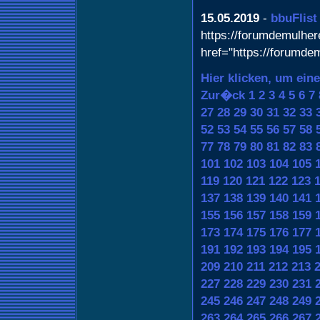
15.05.2019
-
bbuFlist
https://forumdemulher
href="https://forumde
Hier klicken, um ein
Zur�ck
1
2
3
4
5
6
7
27
28
29
30
31
32
33
52
53
54
55
56
57
58
77
78
79
80
81
82
83
101
102
103
104
105
119
120
121
122
123
137
138
139
140
141
155
156
157
158
159
173
174
175
176
177
191
192
193
194
195
209
210
211
212
213
227
228
229
230
231
245
246
247
248
249
263
264
265
266
267