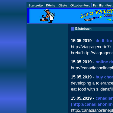
Gästebuch
15.05.2019
-
dsdLitte
http://viagrageneric7k
href="http://viagragen
15.05.2019
-
online d
http://canadianonline
15.05.2019
-
buy chea
developing a tolerance
eat food with sildenafil
15.05.2019
-
canadian
(http://canadianonl
http://canadianonlin