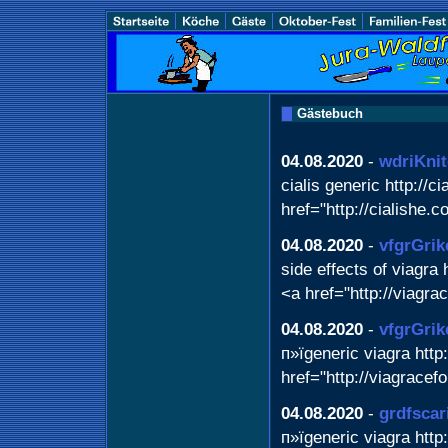
Gästebuch
04.08.2020
-
wdriKnit
cialis generic http://ci
href="http://cialishe.c
04.08.2020
-
vfgrGrik
side effects of viagra
<a href="http://viagra
04.08.2020
-
vfgrGrik
п»їgeneric viagra http
href="http://viagracef
04.08.2020
-
grdfscar
п»їgeneric viagra http: