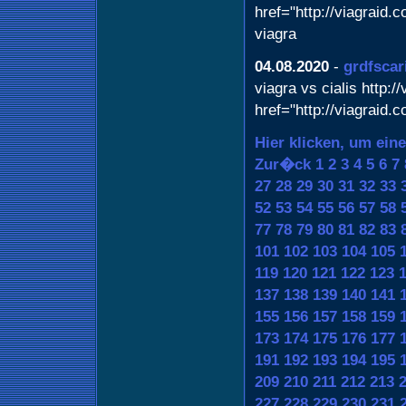
href="http://viagraid
viagra
04.08.2020
-
grdfscar
viagra vs cialis http:/
href="http://viagraid.
Hier klicken, um ein
Zur�ck
1
2
3
4
5
6
7
27
28
29
30
31
32
33
52
53
54
55
56
57
58
77
78
79
80
81
82
83
101
102
103
104
105
119
120
121
122
123
137
138
139
140
141
155
156
157
158
159
173
174
175
176
177
191
192
193
194
195
209
210
211
212
213
227
228
229
230
231