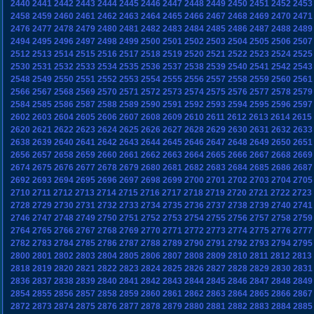
2440
2441
2442
2443
2444
2445
2446
2447
2448
2449
2450
2451
2452
2453
2458
2459
2460
2461
2462
2463
2464
2465
2466
2467
2468
2469
2470
2471
2476
2477
2478
2479
2480
2481
2482
2483
2484
2485
2486
2487
2488
2489
2494
2495
2496
2497
2498
2499
2500
2501
2502
2503
2504
2505
2506
2507
2512
2513
2514
2515
2516
2517
2518
2519
2520
2521
2522
2523
2524
2525
2530
2531
2532
2533
2534
2535
2536
2537
2538
2539
2540
2541
2542
2543
2548
2549
2550
2551
2552
2553
2554
2555
2556
2557
2558
2559
2560
2561
2566
2567
2568
2569
2570
2571
2572
2573
2574
2575
2576
2577
2578
2579
2584
2585
2586
2587
2588
2589
2590
2591
2592
2593
2594
2595
2596
2597
2602
2603
2604
2605
2606
2607
2608
2609
2610
2611
2612
2613
2614
2615
2620
2621
2622
2623
2624
2625
2626
2627
2628
2629
2630
2631
2632
2633
2638
2639
2640
2641
2642
2643
2644
2645
2646
2647
2648
2649
2650
2651
2656
2657
2658
2659
2660
2661
2662
2663
2664
2665
2666
2667
2668
2669
2674
2675
2676
2677
2678
2679
2680
2681
2682
2683
2684
2685
2686
2687
2692
2693
2694
2695
2696
2697
2698
2699
2700
2701
2702
2703
2704
2705
2710
2711
2712
2713
2714
2715
2716
2717
2718
2719
2720
2721
2722
2723
2728
2729
2730
2731
2732
2733
2734
2735
2736
2737
2738
2739
2740
2741
2746
2747
2748
2749
2750
2751
2752
2753
2754
2755
2756
2757
2758
2759
2764
2765
2766
2767
2768
2769
2770
2771
2772
2773
2774
2775
2776
2777
2782
2783
2784
2785
2786
2787
2788
2789
2790
2791
2792
2793
2794
2795
2800
2801
2802
2803
2804
2805
2806
2807
2808
2809
2810
2811
2812
2813
2818
2819
2820
2821
2822
2823
2824
2825
2826
2827
2828
2829
2830
2831
2836
2837
2838
2839
2840
2841
2842
2843
2844
2845
2846
2847
2848
2849
2854
2855
2856
2857
2858
2859
2860
2861
2862
2863
2864
2865
2866
2867
2872
2873
2874
2875
2876
2877
2878
2879
2880
2881
2882
2883
2884
2885