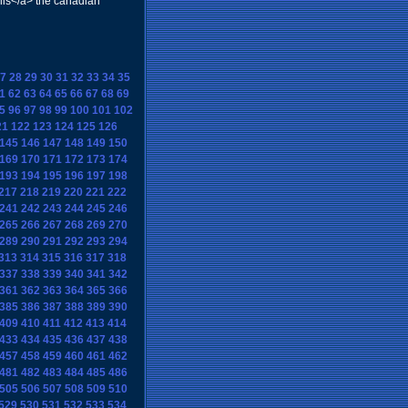
lis</a> the canadian
7
28
29
30
31
32
33
34
35
1
62
63
64
65
66
67
68
69
5
96
97
98
99
100
101
102
21
122
123
124
125
126
145
146
147
148
149
150
169
170
171
172
173
174
193
194
195
196
197
198
217
218
219
220
221
222
241
242
243
244
245
246
265
266
267
268
269
270
289
290
291
292
293
294
313
314
315
316
317
318
337
338
339
340
341
342
361
362
363
364
365
366
385
386
387
388
389
390
409
410
411
412
413
414
433
434
435
436
437
438
457
458
459
460
461
462
481
482
483
484
485
486
505
506
507
508
509
510
529
530
531
532
533
534