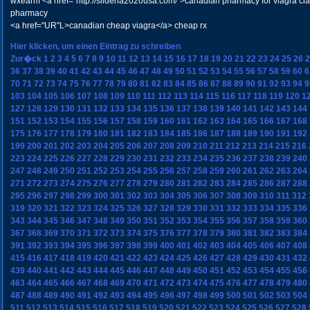
wxearm <a href="http://sildena2020usa.com/">canadian pharmacy for viagra cia
pharmacy
<a href="UR"L>canadian cheap viagra</a> cheap rx
Hier klicken, um einen Eintrag zu schreiben
Zur�ck
1
2
3
4
5
6
7
8
9
10
11
12
13
14
15
16
17
18
19
20
21
22
23
24
25
26
2
36
37
38
39
40
41
42
43
44
45
46
47
48
49
50
51
52
53
54
55
56
57
58
59
60
6
70
71
72
73
74
75
76
77
78
79
80
81
82
83
84
85
86
87
88
89
90
91
92
93
94
9
103
104
105
106
107
108
109
110
111
112
113
114
115
116
117
118
119
120
1
127
128
129
130
131
132
133
134
135
136
137
138
139
140
141
142
143
144
151
152
153
154
155
156
157
158
159
160
161
162
163
164
165
166
167
168
175
176
177
178
179
180
181
182
183
184
185
186
187
188
189
190
191
192
199
200
201
202
203
204
205
206
207
208
209
210
211
212
213
214
215
216
223
224
225
226
227
228
229
230
231
232
233
234
235
236
237
238
239
240
247
248
249
250
251
252
253
254
255
256
257
258
259
260
261
262
263
264
271
272
273
274
275
276
277
278
279
280
281
282
283
284
285
286
287
288
295
296
297
298
299
300
301
302
303
304
305
306
307
308
309
310
311
312
319
320
321
322
323
324
325
326
327
328
329
330
331
332
333
334
335
336
343
344
345
346
347
348
349
350
351
352
353
354
355
356
357
358
359
360
367
368
369
370
371
372
373
374
375
376
377
378
379
380
381
382
383
384
391
392
393
394
395
396
397
398
399
400
401
402
403
404
405
406
407
408
415
416
417
418
419
420
421
422
423
424
425
426
427
428
429
430
431
432
439
440
441
442
443
444
445
446
447
448
449
450
451
452
453
454
455
456
463
464
465
466
467
468
469
470
471
472
473
474
475
476
477
478
479
480
487
488
489
490
491
492
493
494
495
496
497
498
499
500
501
502
503
504
511
512
513
514
515
516
517
518
519
520
521
522
523
524
525
526
527
528