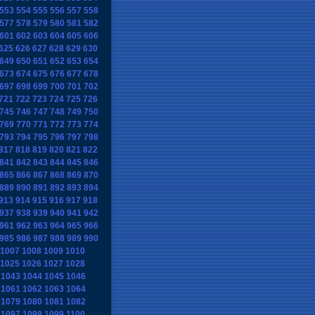
553
554
555
556
557
558
577
578
579
580
581
582
601
602
603
604
605
606
625
626
627
628
629
630
649
650
651
652
653
654
673
674
675
676
677
678
697
698
699
700
701
702
721
722
723
724
725
726
745
746
747
748
749
750
769
770
771
772
773
774
793
794
795
796
797
798
817
818
819
820
821
822
841
842
843
844
845
846
865
866
867
868
869
870
889
890
891
892
893
894
913
914
915
916
917
918
937
938
939
940
941
942
961
962
963
964
965
966
985
986
987
988
989
990
1007
1008
1009
1010
1025
1026
1027
1028
1043
1044
1045
1046
1061
1062
1063
1064
1079
1080
1081
1082
1097
1098
1099
1100