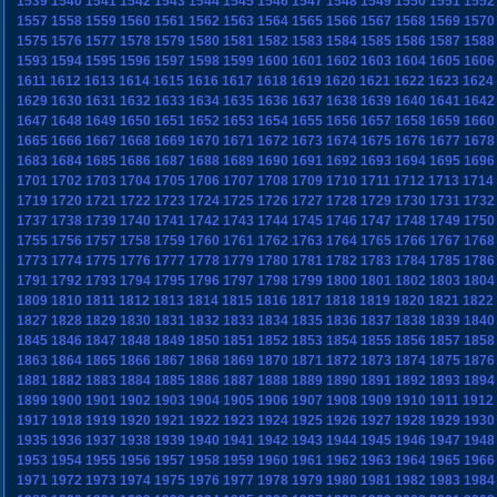
1539
1540
1541
1542
1543
1544
1545
1546
1547
1548
1549
1550
1551
1552
1557
1558
1559
1560
1561
1562
1563
1564
1565
1566
1567
1568
1569
1570
1575
1576
1577
1578
1579
1580
1581
1582
1583
1584
1585
1586
1587
1588
1593
1594
1595
1596
1597
1598
1599
1600
1601
1602
1603
1604
1605
1606
1611
1612
1613
1614
1615
1616
1617
1618
1619
1620
1621
1622
1623
1624
1629
1630
1631
1632
1633
1634
1635
1636
1637
1638
1639
1640
1641
1642
1647
1648
1649
1650
1651
1652
1653
1654
1655
1656
1657
1658
1659
1660
1665
1666
1667
1668
1669
1670
1671
1672
1673
1674
1675
1676
1677
1678
1683
1684
1685
1686
1687
1688
1689
1690
1691
1692
1693
1694
1695
1696
1701
1702
1703
1704
1705
1706
1707
1708
1709
1710
1711
1712
1713
1714
1719
1720
1721
1722
1723
1724
1725
1726
1727
1728
1729
1730
1731
1732
1737
1738
1739
1740
1741
1742
1743
1744
1745
1746
1747
1748
1749
1750
1755
1756
1757
1758
1759
1760
1761
1762
1763
1764
1765
1766
1767
1768
1773
1774
1775
1776
1777
1778
1779
1780
1781
1782
1783
1784
1785
1786
1791
1792
1793
1794
1795
1796
1797
1798
1799
1800
1801
1802
1803
1804
1809
1810
1811
1812
1813
1814
1815
1816
1817
1818
1819
1820
1821
1822
1827
1828
1829
1830
1831
1832
1833
1834
1835
1836
1837
1838
1839
1840
1845
1846
1847
1848
1849
1850
1851
1852
1853
1854
1855
1856
1857
1858
1863
1864
1865
1866
1867
1868
1869
1870
1871
1872
1873
1874
1875
1876
1881
1882
1883
1884
1885
1886
1887
1888
1889
1890
1891
1892
1893
1894
1899
1900
1901
1902
1903
1904
1905
1906
1907
1908
1909
1910
1911
1912
1917
1918
1919
1920
1921
1922
1923
1924
1925
1926
1927
1928
1929
1930
1935
1936
1937
1938
1939
1940
1941
1942
1943
1944
1945
1946
1947
1948
1953
1954
1955
1956
1957
1958
1959
1960
1961
1962
1963
1964
1965
1966
1971
1972
1973
1974
1975
1976
1977
1978
1979
1980
1981
1982
1983
1984