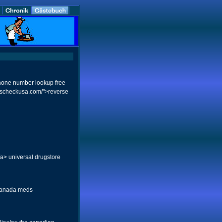
phone number lookup free
rdscheckusa.com/">reverse
a> universal drugstore
 canada meds