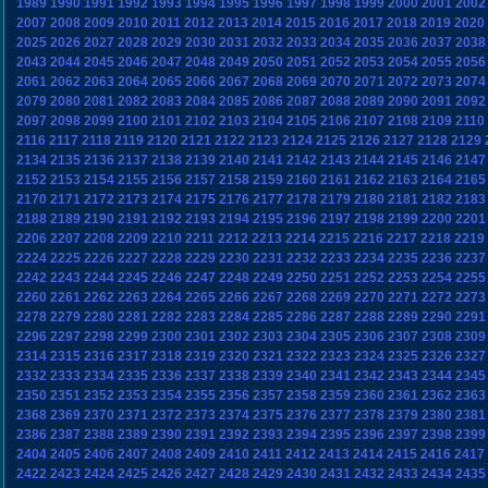
1989
1990
1991
1992
1993
1994
1995
1996
1997
1998
1999
2000
2001
2002
2007
2008
2009
2010
2011
2012
2013
2014
2015
2016
2017
2018
2019
2020
2025
2026
2027
2028
2029
2030
2031
2032
2033
2034
2035
2036
2037
2038
2043
2044
2045
2046
2047
2048
2049
2050
2051
2052
2053
2054
2055
2056
2061
2062
2063
2064
2065
2066
2067
2068
2069
2070
2071
2072
2073
2074
2079
2080
2081
2082
2083
2084
2085
2086
2087
2088
2089
2090
2091
2092
2097
2098
2099
2100
2101
2102
2103
2104
2105
2106
2107
2108
2109
2110
2116
2117
2118
2119
2120
2121
2122
2123
2124
2125
2126
2127
2128
2129
2134
2135
2136
2137
2138
2139
2140
2141
2142
2143
2144
2145
2146
2147
2152
2153
2154
2155
2156
2157
2158
2159
2160
2161
2162
2163
2164
2165
2170
2171
2172
2173
2174
2175
2176
2177
2178
2179
2180
2181
2182
2183
2188
2189
2190
2191
2192
2193
2194
2195
2196
2197
2198
2199
2200
2201
2206
2207
2208
2209
2210
2211
2212
2213
2214
2215
2216
2217
2218
2219
2224
2225
2226
2227
2228
2229
2230
2231
2232
2233
2234
2235
2236
2237
2242
2243
2244
2245
2246
2247
2248
2249
2250
2251
2252
2253
2254
2255
2260
2261
2262
2263
2264
2265
2266
2267
2268
2269
2270
2271
2272
2273
2278
2279
2280
2281
2282
2283
2284
2285
2286
2287
2288
2289
2290
2291
2296
2297
2298
2299
2300
2301
2302
2303
2304
2305
2306
2307
2308
2309
2314
2315
2316
2317
2318
2319
2320
2321
2322
2323
2324
2325
2326
2327
2332
2333
2334
2335
2336
2337
2338
2339
2340
2341
2342
2343
2344
2345
2350
2351
2352
2353
2354
2355
2356
2357
2358
2359
2360
2361
2362
2363
2368
2369
2370
2371
2372
2373
2374
2375
2376
2377
2378
2379
2380
2381
2386
2387
2388
2389
2390
2391
2392
2393
2394
2395
2396
2397
2398
2399
2404
2405
2406
2407
2408
2409
2410
2411
2412
2413
2414
2415
2416
2417
2422
2423
2424
2425
2426
2427
2428
2429
2430
2431
2432
2433
2434
2435