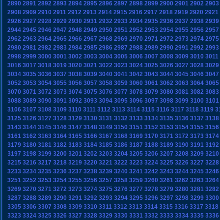
2890
2891
2892
2893
2894
2895
2896
2897
2898
2899
2900
2901
2902
2903
2908
2909
2910
2911
2912
2913
2914
2915
2916
2917
2918
2919
2920
2921
2926
2927
2928
2929
2930
2931
2932
2933
2934
2935
2936
2937
2938
2939
2944
2945
2946
2947
2948
2949
2950
2951
2952
2953
2954
2955
2956
2957
2962
2963
2964
2965
2966
2967
2968
2969
2970
2971
2972
2973
2974
2975
2980
2981
2982
2983
2984
2985
2986
2987
2988
2989
2990
2991
2992
2993
2998
2999
3000
3001
3002
3003
3004
3005
3006
3007
3008
3009
3010
3011
3016
3017
3018
3019
3020
3021
3022
3023
3024
3025
3026
3027
3028
3029
3034
3035
3036
3037
3038
3039
3040
3041
3042
3043
3044
3045
3046
3047
3052
3053
3054
3055
3056
3057
3058
3059
3060
3061
3062
3063
3064
3065
3070
3071
3072
3073
3074
3075
3076
3077
3078
3079
3080
3081
3082
3083
3088
3089
3090
3091
3092
3093
3094
3095
3096
3097
3098
3099
3100
3101
3106
3107
3108
3109
3110
3111
3112
3113
3114
3115
3116
3117
3118
3119
3
3125
3126
3127
3128
3129
3130
3131
3132
3133
3134
3135
3136
3137
3138
3143
3144
3145
3146
3147
3148
3149
3150
3151
3152
3153
3154
3155
3156
3161
3162
3163
3164
3165
3166
3167
3168
3169
3170
3171
3172
3173
3174
3179
3180
3181
3182
3183
3184
3185
3186
3187
3188
3189
3190
3191
3192
3197
3198
3199
3200
3201
3202
3203
3204
3205
3206
3207
3208
3209
3210
3215
3216
3217
3218
3219
3220
3221
3222
3223
3224
3225
3226
3227
3228
3233
3234
3235
3236
3237
3238
3239
3240
3241
3242
3243
3244
3245
3246
3251
3252
3253
3254
3255
3256
3257
3258
3259
3260
3261
3262
3263
3264
3269
3270
3271
3272
3273
3274
3275
3276
3277
3278
3279
3280
3281
3282
3287
3288
3289
3290
3291
3292
3293
3294
3295
3296
3297
3298
3299
3300
3305
3306
3307
3308
3309
3310
3311
3312
3313
3314
3315
3316
3317
3318
3323
3324
3325
3326
3327
3328
3329
3330
3331
3332
3333
3334
3335
3336