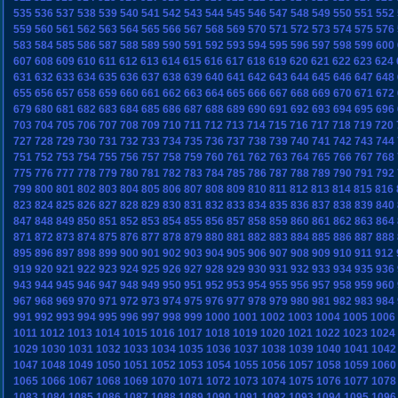
535
536
537
538
539
540
541
542
543
544
545
546
547
548
549
550
551
552
559
560
561
562
563
564
565
566
567
568
569
570
571
572
573
574
575
576
583
584
585
586
587
588
589
590
591
592
593
594
595
596
597
598
599
600
607
608
609
610
611
612
613
614
615
616
617
618
619
620
621
622
623
624
631
632
633
634
635
636
637
638
639
640
641
642
643
644
645
646
647
648
655
656
657
658
659
660
661
662
663
664
665
666
667
668
669
670
671
672
679
680
681
682
683
684
685
686
687
688
689
690
691
692
693
694
695
696
703
704
705
706
707
708
709
710
711
712
713
714
715
716
717
718
719
720
727
728
729
730
731
732
733
734
735
736
737
738
739
740
741
742
743
744
751
752
753
754
755
756
757
758
759
760
761
762
763
764
765
766
767
768
775
776
777
778
779
780
781
782
783
784
785
786
787
788
789
790
791
792
799
800
801
802
803
804
805
806
807
808
809
810
811
812
813
814
815
816
823
824
825
826
827
828
829
830
831
832
833
834
835
836
837
838
839
840
847
848
849
850
851
852
853
854
855
856
857
858
859
860
861
862
863
864
871
872
873
874
875
876
877
878
879
880
881
882
883
884
885
886
887
888
895
896
897
898
899
900
901
902
903
904
905
906
907
908
909
910
911
912
919
920
921
922
923
924
925
926
927
928
929
930
931
932
933
934
935
936
943
944
945
946
947
948
949
950
951
952
953
954
955
956
957
958
959
960
967
968
969
970
971
972
973
974
975
976
977
978
979
980
981
982
983
984
991
992
993
994
995
996
997
998
999
1000
1001
1002
1003
1004
1005
1006
1011
1012
1013
1014
1015
1016
1017
1018
1019
1020
1021
1022
1023
1024
1029
1030
1031
1032
1033
1034
1035
1036
1037
1038
1039
1040
1041
1042
1047
1048
1049
1050
1051
1052
1053
1054
1055
1056
1057
1058
1059
1060
1065
1066
1067
1068
1069
1070
1071
1072
1073
1074
1075
1076
1077
1078
1083
1084
1085
1086
1087
1088
1089
1090
1091
1092
1093
1094
1095
1096