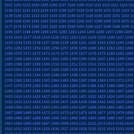
1101
1102
1103
1104
1105
1106
1107
1108
1109
1110
1111
1112
1113
1114
11
1120
1121
1122
1123
1124
1125
1126
1127
1128
1129
1130
1131
1132
1133
1
1139
1140
1141
1142
1143
1144
1145
1146
1147
1148
1149
1150
1151
1152
1
1158
1159
1160
1161
1162
1163
1164
1165
1166
1167
1168
1169
1170
1171
1
1177
1178
1179
1180
1181
1182
1183
1184
1185
1186
1187
1188
1189
1190
1
1196
1197
1198
1199
1200
1201
1202
1203
1204
1205
1206
1207
1208
1209
1215
1216
1217
1218
1219
1220
1221
1222
1223
1224
1225
1226
1227
1228
1233
1234
1235
1236
1237
1238
1239
1240
1241
1242
1243
1244
1245
1246
1251
1252
1253
1254
1255
1256
1257
1258
1259
1260
1261
1262
1263
1264
1269
1270
1271
1272
1273
1274
1275
1276
1277
1278
1279
1280
1281
1282
1287
1288
1289
1290
1291
1292
1293
1294
1295
1296
1297
1298
1299
1300
1305
1306
1307
1308
1309
1310
1311
1312
1313
1314
1315
1316
1317
1318
1323
1324
1325
1326
1327
1328
1329
1330
1331
1332
1333
1334
1335
1336
1341
1342
1343
1344
1345
1346
1347
1348
1349
1350
1351
1352
1353
1354
1359
1360
1361
1362
1363
1364
1365
1366
1367
1368
1369
1370
1371
1372
1377
1378
1379
1380
1381
1382
1383
1384
1385
1386
1387
1388
1389
1390
1395
1396
1397
1398
1399
1400
1401
1402
1403
1404
1405
1406
1407
1408
1413
1414
1415
1416
1417
1418
1419
1420
1421
1422
1423
1424
1425
1426
1431
1432
1433
1434
1435
1436
1437
1438
1439
1440
1441
1442
1443
1444
1449
1450
1451
1452
1453
1454
1455
1456
1457
1458
1459
1460
1461
1462
1467
1468
1469
1470
1471
1472
1473
1474
1475
1476
1477
1478
1479
1480
1485
1486
1487
1488
1489
1490
1491
1492
1493
1494
1495
1496
1497
1498
1503
1504
1505
1506
1507
1508
1509
1510
1511
1512
1513
1514
1515
1516
1521
1522
1523
1524
1525
1526
1527
1528
1529
1530
1531
1532
1533
1534