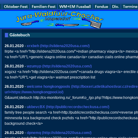
Gästebuch
26.01.2020
-
xrxbeh
(http://sildena2020usa.com/)
llrptw <a href="http://sildena2020usa.com/">indian pharmacy viagra</a> mexi
<a href="UR"L>generic viagra online canada</a> canadian cialis online pharm
26.01.2020
-
wzumyp
(http://sildena2020usa.com/)
xogzxz <a href="http://sildena2020usa.com/">canada drugs viagra</a> erectile d
<a href="UR"L>get viagra</a> walmart prescription list
26.01.2020
-
welcome hongkongpools
(http://boxeri.atletikahostivar.cz/redir
url=https://www.hongkongpool.io/)
G&auml;stebuch http://cs-monitoring.ru/_forumKo_/go.php?https://www.hongkon
26.01.2020
-
ukbevcBX
(http://publicrecordscheckusa.com/)
family tree people search <a href=http://publicrecordscheckusa.com/>reverse
minnesota bca background check pvzhds <a href="http://publicrecordscheckusa.
background check</a>
26.01.2020
-
dpnemq
(http://sildena2020usa.com/)