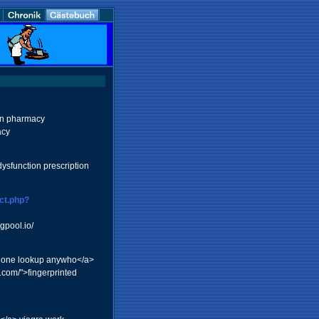
can pharmacy
acy
ysfunction prescription
ect.php?
gpool.io/
 phone lookup anywho</a>
com/">fingerprinted