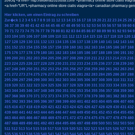
zovclq <a href="http://sildena2020usa.com/">pharmacy online store cialis viagr
<a href="UR"L>pharmacy online store cialis viagra</a> canadian pharmacy gene
Hier klicken, um einen Eintrag zu schreiben
Zur�ck
1
2
3
4
5
6
7
8
9
10
11
12
13
14
15
16
17
18
19
20
21
22
23
24
25
26
2
36
37
38
39
40
41
42
43
44
45
46
47
48
49
50
51
52
53
54
55
56
57
58
59
60
6
70
71
72
73
74
75
76
77
78
79
80
81
82
83
84
85
86
87
88
89
90
91
92
93
94
9
103
104
105
106
107
108
109
110
111
112
113
114
115
116
117
118
119
120
1
127
128
129
130
131
132
133
134
135
136
137
138
139
140
141
142
143
144
151
152
153
154
155
156
157
158
159
160
161
162
163
164
165
166
167
168
175
176
177
178
179
180
181
182
183
184
185
186
187
188
189
190
191
192
199
200
201
202
203
204
205
206
207
208
209
210
211
212
213
214
215
216
223
224
225
226
227
228
229
230
231
232
233
234
235
236
237
238
239
240
247
248
249
250
251
252
253
254
255
256
257
258
259
260
261
262
263
264
271
272
273
274
275
276
277
278
279
280
281
282
283
284
285
286
287
288
295
296
297
298
299
300
301
302
303
304
305
306
307
308
309
310
311
312
319
320
321
322
323
324
325
326
327
328
329
330
331
332
333
334
335
336
343
344
345
346
347
348
349
350
351
352
353
354
355
356
357
358
359
360
367
368
369
370
371
372
373
374
375
376
377
378
379
380
381
382
383
384
391
392
393
394
395
396
397
398
399
400
401
402
403
404
405
406
407
408
415
416
417
418
419
420
421
422
423
424
425
426
427
428
429
430
431
432
439
440
441
442
443
444
445
446
447
448
449
450
451
452
453
454
455
456
463
464
465
466
467
468
469
470
471
472
473
474
475
476
477
478
479
480
487
488
489
490
491
492
493
494
495
496
497
498
499
500
501
502
503
504
511
512
513
514
515
516
517
518
519
520
521
522
523
524
525
526
527
528
535
536
537
538
539
540
541
542
543
544
545
546
547
548
549
550
551
552