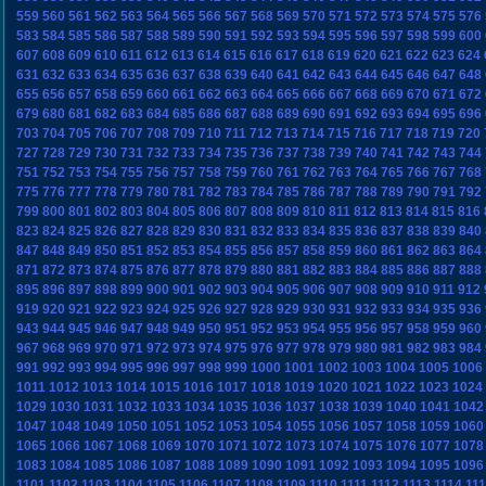
559
560
561
562
563
564
565
566
567
568
569
570
571
572
573
574
575
576
583
584
585
586
587
588
589
590
591
592
593
594
595
596
597
598
599
600
607
608
609
610
611
612
613
614
615
616
617
618
619
620
621
622
623
624
631
632
633
634
635
636
637
638
639
640
641
642
643
644
645
646
647
648
655
656
657
658
659
660
661
662
663
664
665
666
667
668
669
670
671
672
679
680
681
682
683
684
685
686
687
688
689
690
691
692
693
694
695
696
703
704
705
706
707
708
709
710
711
712
713
714
715
716
717
718
719
720
727
728
729
730
731
732
733
734
735
736
737
738
739
740
741
742
743
744
751
752
753
754
755
756
757
758
759
760
761
762
763
764
765
766
767
768
775
776
777
778
779
780
781
782
783
784
785
786
787
788
789
790
791
792
799
800
801
802
803
804
805
806
807
808
809
810
811
812
813
814
815
816
823
824
825
826
827
828
829
830
831
832
833
834
835
836
837
838
839
840
847
848
849
850
851
852
853
854
855
856
857
858
859
860
861
862
863
864
871
872
873
874
875
876
877
878
879
880
881
882
883
884
885
886
887
888
895
896
897
898
899
900
901
902
903
904
905
906
907
908
909
910
911
912
919
920
921
922
923
924
925
926
927
928
929
930
931
932
933
934
935
936
943
944
945
946
947
948
949
950
951
952
953
954
955
956
957
958
959
960
967
968
969
970
971
972
973
974
975
976
977
978
979
980
981
982
983
984
991
992
993
994
995
996
997
998
999
1000
1001
1002
1003
1004
1005
1006
1011
1012
1013
1014
1015
1016
1017
1018
1019
1020
1021
1022
1023
1024
1029
1030
1031
1032
1033
1034
1035
1036
1037
1038
1039
1040
1041
1042
1047
1048
1049
1050
1051
1052
1053
1054
1055
1056
1057
1058
1059
1060
1065
1066
1067
1068
1069
1070
1071
1072
1073
1074
1075
1076
1077
1078
1083
1084
1085
1086
1087
1088
1089
1090
1091
1092
1093
1094
1095
1096
1101
1102
1103
1104
1105
1106
1107
1108
1109
1110
1111
1112
1113
1114
11