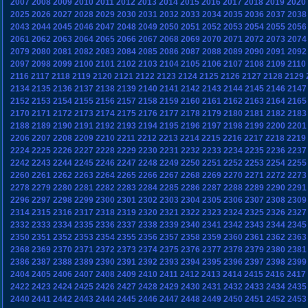
2007
2008
2009
2010
2011
2012
2013
2014
2015
2016
2017
2018
2019
2020
2025
2026
2027
2028
2029
2030
2031
2032
2033
2034
2035
2036
2037
2038
2043
2044
2045
2046
2047
2048
2049
2050
2051
2052
2053
2054
2055
2056
2061
2062
2063
2064
2065
2066
2067
2068
2069
2070
2071
2072
2073
2074
2079
2080
2081
2082
2083
2084
2085
2086
2087
2088
2089
2090
2091
2092
2097
2098
2099
2100
2101
2102
2103
2104
2105
2106
2107
2108
2109
2110
2116
2117
2118
2119
2120
2121
2122
2123
2124
2125
2126
2127
2128
2129
2134
2135
2136
2137
2138
2139
2140
2141
2142
2143
2144
2145
2146
2147
2152
2153
2154
2155
2156
2157
2158
2159
2160
2161
2162
2163
2164
2165
2170
2171
2172
2173
2174
2175
2176
2177
2178
2179
2180
2181
2182
2183
2188
2189
2190
2191
2192
2193
2194
2195
2196
2197
2198
2199
2200
2201
2206
2207
2208
2209
2210
2211
2212
2213
2214
2215
2216
2217
2218
2219
2224
2225
2226
2227
2228
2229
2230
2231
2232
2233
2234
2235
2236
2237
2242
2243
2244
2245
2246
2247
2248
2249
2250
2251
2252
2253
2254
2255
2260
2261
2262
2263
2264
2265
2266
2267
2268
2269
2270
2271
2272
2273
2278
2279
2280
2281
2282
2283
2284
2285
2286
2287
2288
2289
2290
2291
2296
2297
2298
2299
2300
2301
2302
2303
2304
2305
2306
2307
2308
2309
2314
2315
2316
2317
2318
2319
2320
2321
2322
2323
2324
2325
2326
2327
2332
2333
2334
2335
2336
2337
2338
2339
2340
2341
2342
2343
2344
2345
2350
2351
2352
2353
2354
2355
2356
2357
2358
2359
2360
2361
2362
2363
2368
2369
2370
2371
2372
2373
2374
2375
2376
2377
2378
2379
2380
2381
2386
2387
2388
2389
2390
2391
2392
2393
2394
2395
2396
2397
2398
2399
2404
2405
2406
2407
2408
2409
2410
2411
2412
2413
2414
2415
2416
2417
2422
2423
2424
2425
2426
2427
2428
2429
2430
2431
2432
2433
2434
2435
2440
2441
2442
2443
2444
2445
2446
2447
2448
2449
2450
2451
2452
2453