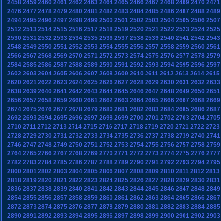
2458
2459
2460
2461
2462
2463
2464
2465
2466
2467
2468
2469
2470
2471
2476
2477
2478
2479
2480
2481
2482
2483
2484
2485
2486
2487
2488
2489
2494
2495
2496
2497
2498
2499
2500
2501
2502
2503
2504
2505
2506
2507
2512
2513
2514
2515
2516
2517
2518
2519
2520
2521
2522
2523
2524
2525
2530
2531
2532
2533
2534
2535
2536
2537
2538
2539
2540
2541
2542
2543
2548
2549
2550
2551
2552
2553
2554
2555
2556
2557
2558
2559
2560
2561
2566
2567
2568
2569
2570
2571
2572
2573
2574
2575
2576
2577
2578
2579
2584
2585
2586
2587
2588
2589
2590
2591
2592
2593
2594
2595
2596
2597
2602
2603
2604
2605
2606
2607
2608
2609
2610
2611
2612
2613
2614
2615
2620
2621
2622
2623
2624
2625
2626
2627
2628
2629
2630
2631
2632
2633
2638
2639
2640
2641
2642
2643
2644
2645
2646
2647
2648
2649
2650
2651
2656
2657
2658
2659
2660
2661
2662
2663
2664
2665
2666
2667
2668
2669
2674
2675
2676
2677
2678
2679
2680
2681
2682
2683
2684
2685
2686
2687
2692
2693
2694
2695
2696
2697
2698
2699
2700
2701
2702
2703
2704
2705
2710
2711
2712
2713
2714
2715
2716
2717
2718
2719
2720
2721
2722
2723
2728
2729
2730
2731
2732
2733
2734
2735
2736
2737
2738
2739
2740
2741
2746
2747
2748
2749
2750
2751
2752
2753
2754
2755
2756
2757
2758
2759
2764
2765
2766
2767
2768
2769
2770
2771
2772
2773
2774
2775
2776
2777
2782
2783
2784
2785
2786
2787
2788
2789
2790
2791
2792
2793
2794
2795
2800
2801
2802
2803
2804
2805
2806
2807
2808
2809
2810
2811
2812
2813
2818
2819
2820
2821
2822
2823
2824
2825
2826
2827
2828
2829
2830
2831
2836
2837
2838
2839
2840
2841
2842
2843
2844
2845
2846
2847
2848
2849
2854
2855
2856
2857
2858
2859
2860
2861
2862
2863
2864
2865
2866
2867
2872
2873
2874
2875
2876
2877
2878
2879
2880
2881
2882
2883
2884
2885
2890
2891
2892
2893
2894
2895
2896
2897
2898
2899
2900
2901
2902
2903