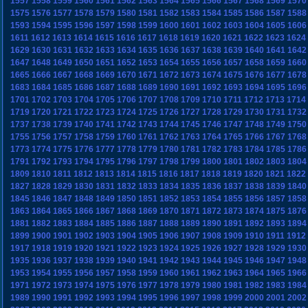
1557
1558
1559
1560
1561
1562
1563
1564
1565
1566
1567
1568
1569
1570
1575
1576
1577
1578
1579
1580
1581
1582
1583
1584
1585
1586
1587
1588
1593
1594
1595
1596
1597
1598
1599
1600
1601
1602
1603
1604
1605
1606
1611
1612
1613
1614
1615
1616
1617
1618
1619
1620
1621
1622
1623
1624
1629
1630
1631
1632
1633
1634
1635
1636
1637
1638
1639
1640
1641
1642
1647
1648
1649
1650
1651
1652
1653
1654
1655
1656
1657
1658
1659
1660
1665
1666
1667
1668
1669
1670
1671
1672
1673
1674
1675
1676
1677
1678
1683
1684
1685
1686
1687
1688
1689
1690
1691
1692
1693
1694
1695
1696
1701
1702
1703
1704
1705
1706
1707
1708
1709
1710
1711
1712
1713
1714
1719
1720
1721
1722
1723
1724
1725
1726
1727
1728
1729
1730
1731
1732
1737
1738
1739
1740
1741
1742
1743
1744
1745
1746
1747
1748
1749
1750
1755
1756
1757
1758
1759
1760
1761
1762
1763
1764
1765
1766
1767
1768
1773
1774
1775
1776
1777
1778
1779
1780
1781
1782
1783
1784
1785
1786
1791
1792
1793
1794
1795
1796
1797
1798
1799
1800
1801
1802
1803
1804
1809
1810
1811
1812
1813
1814
1815
1816
1817
1818
1819
1820
1821
1822
1827
1828
1829
1830
1831
1832
1833
1834
1835
1836
1837
1838
1839
1840
1845
1846
1847
1848
1849
1850
1851
1852
1853
1854
1855
1856
1857
1858
1863
1864
1865
1866
1867
1868
1869
1870
1871
1872
1873
1874
1875
1876
1881
1882
1883
1884
1885
1886
1887
1888
1889
1890
1891
1892
1893
1894
1899
1900
1901
1902
1903
1904
1905
1906
1907
1908
1909
1910
1911
1912
1917
1918
1919
1920
1921
1922
1923
1924
1925
1926
1927
1928
1929
1930
1935
1936
1937
1938
1939
1940
1941
1942
1943
1944
1945
1946
1947
1948
1953
1954
1955
1956
1957
1958
1959
1960
1961
1962
1963
1964
1965
1966
1971
1972
1973
1974
1975
1976
1977
1978
1979
1980
1981
1982
1983
1984
1989
1990
1991
1992
1993
1994
1995
1996
1997
1998
1999
2000
2001
2002