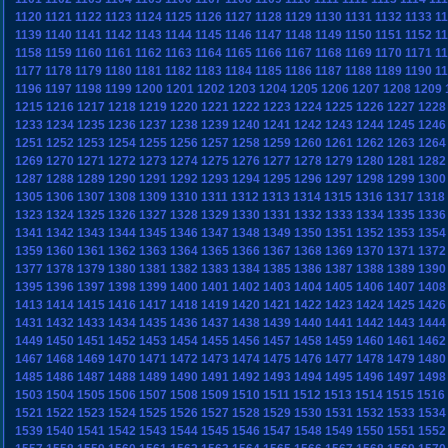
1120
1121
1122
1123
1124
1125
1126
1127
1128
1129
1130
1131
1132
1133
1
1139
1140
1141
1142
1143
1144
1145
1146
1147
1148
1149
1150
1151
1152
1
1158
1159
1160
1161
1162
1163
1164
1165
1166
1167
1168
1169
1170
1171
1
1177
1178
1179
1180
1181
1182
1183
1184
1185
1186
1187
1188
1189
1190
1
1196
1197
1198
1199
1200
1201
1202
1203
1204
1205
1206
1207
1208
1209
1215
1216
1217
1218
1219
1220
1221
1222
1223
1224
1225
1226
1227
1228
1233
1234
1235
1236
1237
1238
1239
1240
1241
1242
1243
1244
1245
1246
1251
1252
1253
1254
1255
1256
1257
1258
1259
1260
1261
1262
1263
1264
1269
1270
1271
1272
1273
1274
1275
1276
1277
1278
1279
1280
1281
1282
1287
1288
1289
1290
1291
1292
1293
1294
1295
1296
1297
1298
1299
1300
1305
1306
1307
1308
1309
1310
1311
1312
1313
1314
1315
1316
1317
1318
1323
1324
1325
1326
1327
1328
1329
1330
1331
1332
1333
1334
1335
1336
1341
1342
1343
1344
1345
1346
1347
1348
1349
1350
1351
1352
1353
1354
1359
1360
1361
1362
1363
1364
1365
1366
1367
1368
1369
1370
1371
1372
1377
1378
1379
1380
1381
1382
1383
1384
1385
1386
1387
1388
1389
1390
1395
1396
1397
1398
1399
1400
1401
1402
1403
1404
1405
1406
1407
1408
1413
1414
1415
1416
1417
1418
1419
1420
1421
1422
1423
1424
1425
1426
1431
1432
1433
1434
1435
1436
1437
1438
1439
1440
1441
1442
1443
1444
1449
1450
1451
1452
1453
1454
1455
1456
1457
1458
1459
1460
1461
1462
1467
1468
1469
1470
1471
1472
1473
1474
1475
1476
1477
1478
1479
1480
1485
1486
1487
1488
1489
1490
1491
1492
1493
1494
1495
1496
1497
1498
1503
1504
1505
1506
1507
1508
1509
1510
1511
1512
1513
1514
1515
1516
1521
1522
1523
1524
1525
1526
1527
1528
1529
1530
1531
1532
1533
1534
1539
1540
1541
1542
1543
1544
1545
1546
1547
1548
1549
1550
1551
1552