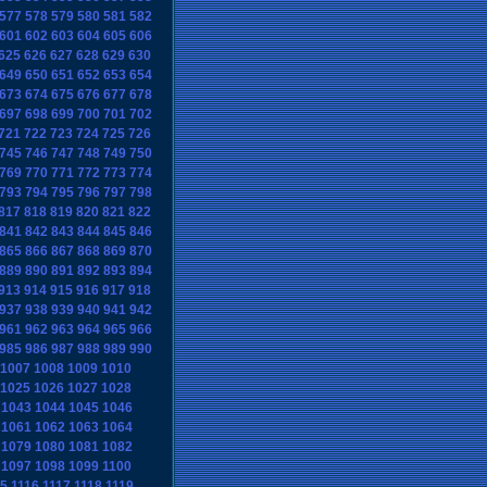
577
578
579
580
581
582
601
602
603
604
605
606
625
626
627
628
629
630
649
650
651
652
653
654
673
674
675
676
677
678
697
698
699
700
701
702
721
722
723
724
725
726
745
746
747
748
749
750
769
770
771
772
773
774
793
794
795
796
797
798
817
818
819
820
821
822
841
842
843
844
845
846
865
866
867
868
869
870
889
890
891
892
893
894
913
914
915
916
917
918
937
938
939
940
941
942
961
962
963
964
965
966
985
986
987
988
989
990
1007
1008
1009
1010
1025
1026
1027
1028
1043
1044
1045
1046
1061
1062
1063
1064
1079
1080
1081
1082
1097
1098
1099
1100
15
1116
1117
1118
1119