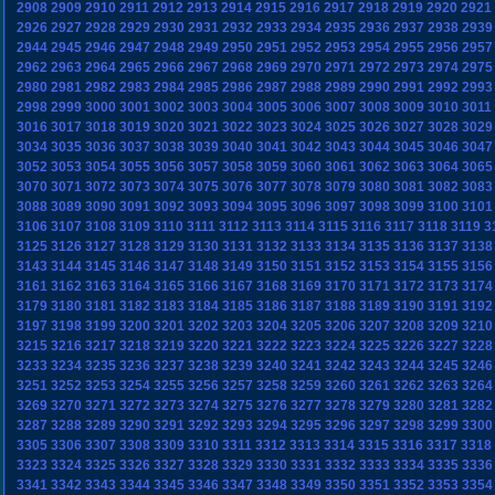
2908
2909
2910
2911
2912
2913
2914
2915
2916
2917
2918
2919
2920
2921
2926
2927
2928
2929
2930
2931
2932
2933
2934
2935
2936
2937
2938
2939
2944
2945
2946
2947
2948
2949
2950
2951
2952
2953
2954
2955
2956
2957
2962
2963
2964
2965
2966
2967
2968
2969
2970
2971
2972
2973
2974
2975
2980
2981
2982
2983
2984
2985
2986
2987
2988
2989
2990
2991
2992
2993
2998
2999
3000
3001
3002
3003
3004
3005
3006
3007
3008
3009
3010
3011
3016
3017
3018
3019
3020
3021
3022
3023
3024
3025
3026
3027
3028
3029
3034
3035
3036
3037
3038
3039
3040
3041
3042
3043
3044
3045
3046
3047
3052
3053
3054
3055
3056
3057
3058
3059
3060
3061
3062
3063
3064
3065
3070
3071
3072
3073
3074
3075
3076
3077
3078
3079
3080
3081
3082
3083
3088
3089
3090
3091
3092
3093
3094
3095
3096
3097
3098
3099
3100
3101
3106
3107
3108
3109
3110
3111
3112
3113
3114
3115
3116
3117
3118
3119
3
3125
3126
3127
3128
3129
3130
3131
3132
3133
3134
3135
3136
3137
3138
3143
3144
3145
3146
3147
3148
3149
3150
3151
3152
3153
3154
3155
3156
3161
3162
3163
3164
3165
3166
3167
3168
3169
3170
3171
3172
3173
3174
3179
3180
3181
3182
3183
3184
3185
3186
3187
3188
3189
3190
3191
3192
3197
3198
3199
3200
3201
3202
3203
3204
3205
3206
3207
3208
3209
3210
3215
3216
3217
3218
3219
3220
3221
3222
3223
3224
3225
3226
3227
3228
3233
3234
3235
3236
3237
3238
3239
3240
3241
3242
3243
3244
3245
3246
3251
3252
3253
3254
3255
3256
3257
3258
3259
3260
3261
3262
3263
3264
3269
3270
3271
3272
3273
3274
3275
3276
3277
3278
3279
3280
3281
3282
3287
3288
3289
3290
3291
3292
3293
3294
3295
3296
3297
3298
3299
3300
3305
3306
3307
3308
3309
3310
3311
3312
3313
3314
3315
3316
3317
3318
3323
3324
3325
3326
3327
3328
3329
3330
3331
3332
3333
3334
3335
3336
3341
3342
3343
3344
3345
3346
3347
3348
3349
3350
3351
3352
3353
3354