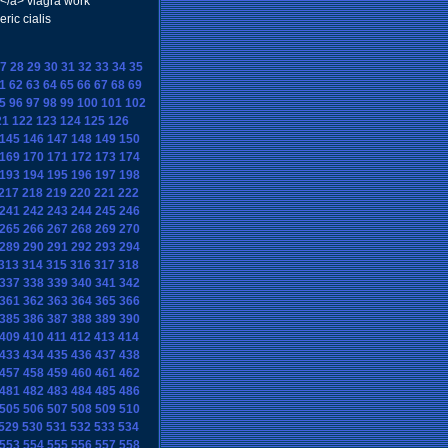
a</a> viagra work
ric cialis
7
28
29
30
31
32
33
34
35
1
62
63
64
65
66
67
68
69
5
96
97
98
99
100
101
102
21
122
123
124
125
126
145
146
147
148
149
150
169
170
171
172
173
174
193
194
195
196
197
198
217
218
219
220
221
222
241
242
243
244
245
246
265
266
267
268
269
270
289
290
291
292
293
294
313
314
315
316
317
318
337
338
339
340
341
342
361
362
363
364
365
366
385
386
387
388
389
390
409
410
411
412
413
414
433
434
435
436
437
438
457
458
459
460
461
462
481
482
483
484
485
486
505
506
507
508
509
510
529
530
531
532
533
534
553
554
555
556
557
558