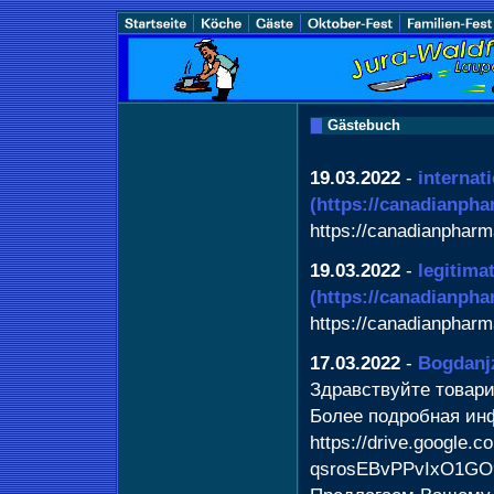
Gästebuch
19.03.2022
-
internat
(https://canadianph
https://canadianphar
19.03.2022
-
legitima
(https://canadianph
https://canadianphar
17.03.2022
-
Bogdanj
Здравствуйте товар
Более подробная и
https://drive.google.co
qsrosEBvPPvIxO1GO