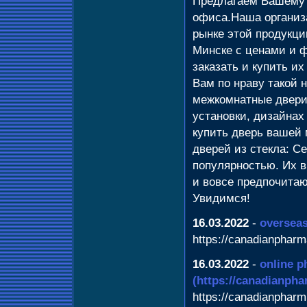
Предлагаем Вашему 
офиса.Наша организ
рынке этой продукц
Минске с ценами и ф
заказать и купить и
Вам по нраву такой 
межкомнатные двери?
установки, дизайнах
купить дверь вашей
дверей из стекла: С
популярностью. Их в
и вовсе предпочитаю
Увидимся!
16.03.2022
-
oversea
https://canadianphar
16.03.2022
-
online p
(https://canadianph
https://canadianpharm