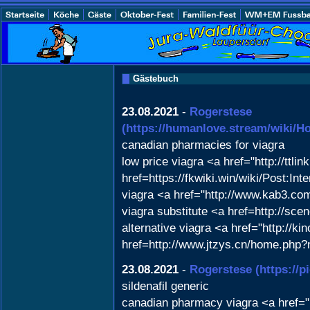
Gästebuch
23.08.2021
-
Rogerstese
(https://humanlove.stream/wiki/
canadian pharmacies for viagra
low price viagra <a href="http://ttli
href=https://fkwiki.win/wiki/Post:I
viagra <a href="http://www.kab3.c
viagra substitute <a href=http://sc
alternative viagra <a href="http://k
href=http://www.jtzys.cn/home.ph
23.08.2021
-
Rogerstese
(https://
sildenafil generic
canadian pharmacy viagra <a href="