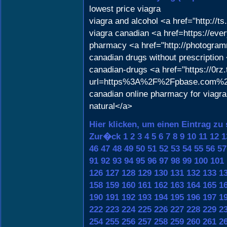
lowest price viagra
viagra and alcohol <a href="http:/
viagra canadian <a href=https://eve
pharmacy <a href="http://photogramm
canadian drugs without prescription
canadian-drugs <a href="https://0rz
url=https%3A%2F%2Fpbase.com%2Ft
canadian online pharmacy for viagra
natural</a>
Hier klicken, um einen Eintrag zu
Zur�ck
1
2
3
4
5
6
7
8
9
10
11
12
1
46
47
48
49
50
51
52
53
54
55
56
57
91
92
93
94
95
96
97
98
99
100
101
126
127
128
129
130
131
132
133
1
158
159
160
161
162
163
164
165
1
190
191
192
193
194
195
196
197
1
222
223
224
225
226
227
228
229
2
254
255
256
257
258
259
260
261
2