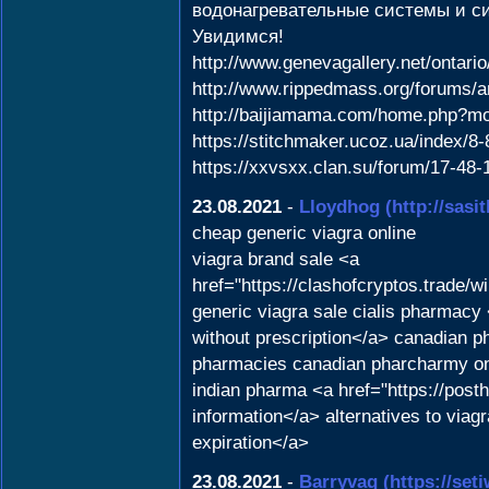
водонагревательные системы и с
Увидимся!
http://www.genevagallery.net/ontari
http://www.rippedmass.org/forums/a
http://baijiamama.com/home.php?
https://stitchmaker.ucoz.ua/index/8
https://xxvsxx.clan.su/forum/17-48
23.08.2021
-
Lloydhog
(http://sas
cheap generic viagra online
viagra brand sale <a
href="https://clashofcryptos.trade
generic viagra sale cialis pharmac
without prescription</a> canadian p
pharmacies canadian pharcharmy onli
indian pharma <a href="https://post
information</a> alternatives to viag
expiration</a>
23.08.2021
-
Barryvag
(https://se