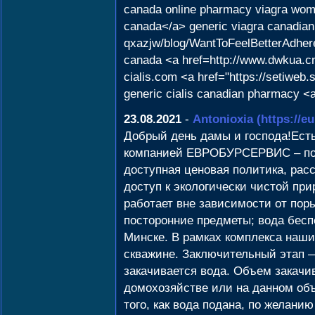
canada online pharmacy viagra women
canada</a> generic viagra canadian
qxazjw/blog/WantToFeelBetterAdhere
canada <a href=http://www.dwkua.
cialis.com <a href="https://setiwe
generic cialis canadian pharmacy <a
23.08.2021
-
Antonioxia
(https://e
Добрый день дамы и господа!Есть
компанией ЕВРОБУРСЕРВИС – полн
доступная ценовая политика, расс
доступ к экологически чистой пр
работает вне зависимости от поры
посторонние предметы; вода бесп
Минске. В рамках комплекса наши
скважине. Заключительный этап 
закачивается вода. Объем закачив
домохозяйстве или на данном объ
того, как вода подана, по желан