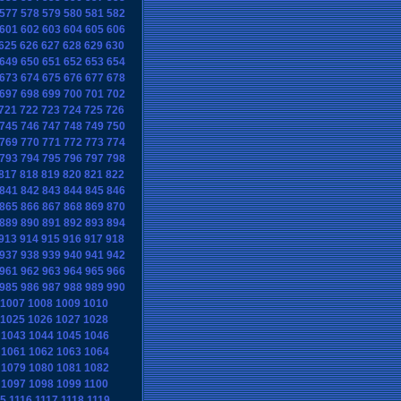
577
578
579
580
581
582
601
602
603
604
605
606
625
626
627
628
629
630
649
650
651
652
653
654
673
674
675
676
677
678
697
698
699
700
701
702
721
722
723
724
725
726
745
746
747
748
749
750
769
770
771
772
773
774
793
794
795
796
797
798
817
818
819
820
821
822
841
842
843
844
845
846
865
866
867
868
869
870
889
890
891
892
893
894
913
914
915
916
917
918
937
938
939
940
941
942
961
962
963
964
965
966
985
986
987
988
989
990
1007
1008
1009
1010
1025
1026
1027
1028
1043
1044
1045
1046
1061
1062
1063
1064
1079
1080
1081
1082
1097
1098
1099
1100
15
1116
1117
1118
1119