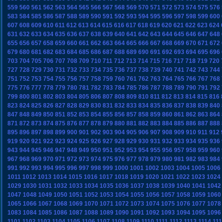
559
560
561
562
563
564
565
566
567
568
569
570
571
572
573
574
575
576
583
584
585
586
587
588
589
590
591
592
593
594
595
596
597
598
599
600
607
608
609
610
611
612
613
614
615
616
617
618
619
620
621
622
623
624
631
632
633
634
635
636
637
638
639
640
641
642
643
644
645
646
647
648
655
656
657
658
659
660
661
662
663
664
665
666
667
668
669
670
671
672
679
680
681
682
683
684
685
686
687
688
689
690
691
692
693
694
695
696
703
704
705
706
707
708
709
710
711
712
713
714
715
716
717
718
719
720
727
728
729
730
731
732
733
734
735
736
737
738
739
740
741
742
743
744
751
752
753
754
755
756
757
758
759
760
761
762
763
764
765
766
767
768
775
776
777
778
779
780
781
782
783
784
785
786
787
788
789
790
791
792
799
800
801
802
803
804
805
806
807
808
809
810
811
812
813
814
815
816
823
824
825
826
827
828
829
830
831
832
833
834
835
836
837
838
839
840
847
848
849
850
851
852
853
854
855
856
857
858
859
860
861
862
863
864
871
872
873
874
875
876
877
878
879
880
881
882
883
884
885
886
887
888
895
896
897
898
899
900
901
902
903
904
905
906
907
908
909
910
911
912
919
920
921
922
923
924
925
926
927
928
929
930
931
932
933
934
935
936
943
944
945
946
947
948
949
950
951
952
953
954
955
956
957
958
959
960
967
968
969
970
971
972
973
974
975
976
977
978
979
980
981
982
983
984
991
992
993
994
995
996
997
998
999
1000
1001
1002
1003
1004
1005
1006
1011
1012
1013
1014
1015
1016
1017
1018
1019
1020
1021
1022
1023
1024
1029
1030
1031
1032
1033
1034
1035
1036
1037
1038
1039
1040
1041
1042
1047
1048
1049
1050
1051
1052
1053
1054
1055
1056
1057
1058
1059
1060
1065
1066
1067
1068
1069
1070
1071
1072
1073
1074
1075
1076
1077
1078
1083
1084
1085
1086
1087
1088
1089
1090
1091
1092
1093
1094
1095
1096
1101
1102
1103
1104
1105
1106
1107
1108
1109
1110
1111
1112
1113
1114
11