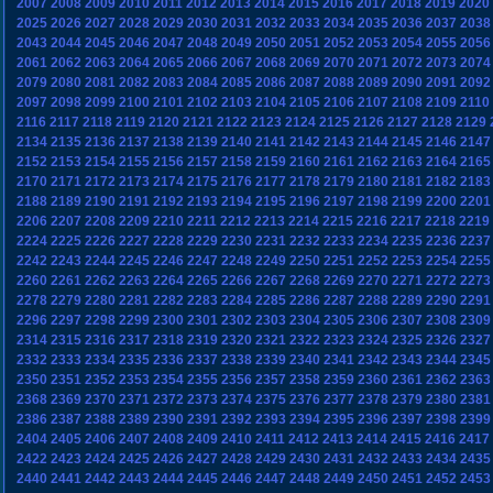
2007
2008
2009
2010
2011
2012
2013
2014
2015
2016
2017
2018
2019
2020
2025
2026
2027
2028
2029
2030
2031
2032
2033
2034
2035
2036
2037
2038
2043
2044
2045
2046
2047
2048
2049
2050
2051
2052
2053
2054
2055
2056
2061
2062
2063
2064
2065
2066
2067
2068
2069
2070
2071
2072
2073
2074
2079
2080
2081
2082
2083
2084
2085
2086
2087
2088
2089
2090
2091
2092
2097
2098
2099
2100
2101
2102
2103
2104
2105
2106
2107
2108
2109
2110
2116
2117
2118
2119
2120
2121
2122
2123
2124
2125
2126
2127
2128
2129
2134
2135
2136
2137
2138
2139
2140
2141
2142
2143
2144
2145
2146
2147
2152
2153
2154
2155
2156
2157
2158
2159
2160
2161
2162
2163
2164
2165
2170
2171
2172
2173
2174
2175
2176
2177
2178
2179
2180
2181
2182
2183
2188
2189
2190
2191
2192
2193
2194
2195
2196
2197
2198
2199
2200
2201
2206
2207
2208
2209
2210
2211
2212
2213
2214
2215
2216
2217
2218
2219
2224
2225
2226
2227
2228
2229
2230
2231
2232
2233
2234
2235
2236
2237
2242
2243
2244
2245
2246
2247
2248
2249
2250
2251
2252
2253
2254
2255
2260
2261
2262
2263
2264
2265
2266
2267
2268
2269
2270
2271
2272
2273
2278
2279
2280
2281
2282
2283
2284
2285
2286
2287
2288
2289
2290
2291
2296
2297
2298
2299
2300
2301
2302
2303
2304
2305
2306
2307
2308
2309
2314
2315
2316
2317
2318
2319
2320
2321
2322
2323
2324
2325
2326
2327
2332
2333
2334
2335
2336
2337
2338
2339
2340
2341
2342
2343
2344
2345
2350
2351
2352
2353
2354
2355
2356
2357
2358
2359
2360
2361
2362
2363
2368
2369
2370
2371
2372
2373
2374
2375
2376
2377
2378
2379
2380
2381
2386
2387
2388
2389
2390
2391
2392
2393
2394
2395
2396
2397
2398
2399
2404
2405
2406
2407
2408
2409
2410
2411
2412
2413
2414
2415
2416
2417
2422
2423
2424
2425
2426
2427
2428
2429
2430
2431
2432
2433
2434
2435
2440
2441
2442
2443
2444
2445
2446
2447
2448
2449
2450
2451
2452
2453