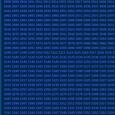
2908
2909
2910
2911
2912
2913
2914
2915
2916
2917
2918
2919
2920
2921
2926
2927
2928
2929
2930
2931
2932
2933
2934
2935
2936
2937
2938
2939
2944
2945
2946
2947
2948
2949
2950
2951
2952
2953
2954
2955
2956
2957
2962
2963
2964
2965
2966
2967
2968
2969
2970
2971
2972
2973
2974
2975
2980
2981
2982
2983
2984
2985
2986
2987
2988
2989
2990
2991
2992
2993
2998
2999
3000
3001
3002
3003
3004
3005
3006
3007
3008
3009
3010
3011
3016
3017
3018
3019
3020
3021
3022
3023
3024
3025
3026
3027
3028
3029
3034
3035
3036
3037
3038
3039
3040
3041
3042
3043
3044
3045
3046
3047
3052
3053
3054
3055
3056
3057
3058
3059
3060
3061
3062
3063
3064
3065
3070
3071
3072
3073
3074
3075
3076
3077
3078
3079
3080
3081
3082
3083
3088
3089
3090
3091
3092
3093
3094
3095
3096
3097
3098
3099
3100
3101
3106
3107
3108
3109
3110
3111
3112
3113
3114
3115
3116
3117
3118
3119
3
3125
3126
3127
3128
3129
3130
3131
3132
3133
3134
3135
3136
3137
3138
3143
3144
3145
3146
3147
3148
3149
3150
3151
3152
3153
3154
3155
3156
3161
3162
3163
3164
3165
3166
3167
3168
3169
3170
3171
3172
3173
3174
3179
3180
3181
3182
3183
3184
3185
3186
3187
3188
3189
3190
3191
3192
3197
3198
3199
3200
3201
3202
3203
3204
3205
3206
3207
3208
3209
3210
3215
3216
3217
3218
3219
3220
3221
3222
3223
3224
3225
3226
3227
3228
3233
3234
3235
3236
3237
3238
3239
3240
3241
3242
3243
3244
3245
3246
3251
3252
3253
3254
3255
3256
3257
3258
3259
3260
3261
3262
3263
3264
3269
3270
3271
3272
3273
3274
3275
3276
3277
3278
3279
3280
3281
3282
3287
3288
3289
3290
3291
3292
3293
3294
3295
3296
3297
3298
3299
3300
3305
3306
3307
3308
3309
3310
3311
3312
3313
3314
3315
3316
3317
3318
3323
3324
3325
3326
3327
3328
3329
3330
3331
3332
3333
3334
3335
3336
3341
3342
3343
3344
3345
3346
3347
3348
3349
3350
3351
3352
3353
3354