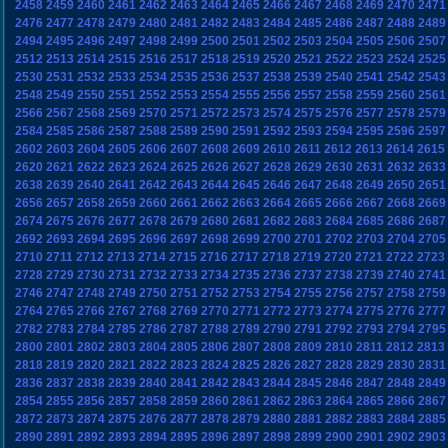
2458
2459
2460
2461
2462
2463
2464
2465
2466
2467
2468
2469
2470
2471
2476
2477
2478
2479
2480
2481
2482
2483
2484
2485
2486
2487
2488
2489
2494
2495
2496
2497
2498
2499
2500
2501
2502
2503
2504
2505
2506
2507
2512
2513
2514
2515
2516
2517
2518
2519
2520
2521
2522
2523
2524
2525
2530
2531
2532
2533
2534
2535
2536
2537
2538
2539
2540
2541
2542
2543
2548
2549
2550
2551
2552
2553
2554
2555
2556
2557
2558
2559
2560
2561
2566
2567
2568
2569
2570
2571
2572
2573
2574
2575
2576
2577
2578
2579
2584
2585
2586
2587
2588
2589
2590
2591
2592
2593
2594
2595
2596
2597
2602
2603
2604
2605
2606
2607
2608
2609
2610
2611
2612
2613
2614
2615
2620
2621
2622
2623
2624
2625
2626
2627
2628
2629
2630
2631
2632
2633
2638
2639
2640
2641
2642
2643
2644
2645
2646
2647
2648
2649
2650
2651
2656
2657
2658
2659
2660
2661
2662
2663
2664
2665
2666
2667
2668
2669
2674
2675
2676
2677
2678
2679
2680
2681
2682
2683
2684
2685
2686
2687
2692
2693
2694
2695
2696
2697
2698
2699
2700
2701
2702
2703
2704
2705
2710
2711
2712
2713
2714
2715
2716
2717
2718
2719
2720
2721
2722
2723
2728
2729
2730
2731
2732
2733
2734
2735
2736
2737
2738
2739
2740
2741
2746
2747
2748
2749
2750
2751
2752
2753
2754
2755
2756
2757
2758
2759
2764
2765
2766
2767
2768
2769
2770
2771
2772
2773
2774
2775
2776
2777
2782
2783
2784
2785
2786
2787
2788
2789
2790
2791
2792
2793
2794
2795
2800
2801
2802
2803
2804
2805
2806
2807
2808
2809
2810
2811
2812
2813
2818
2819
2820
2821
2822
2823
2824
2825
2826
2827
2828
2829
2830
2831
2836
2837
2838
2839
2840
2841
2842
2843
2844
2845
2846
2847
2848
2849
2854
2855
2856
2857
2858
2859
2860
2861
2862
2863
2864
2865
2866
2867
2872
2873
2874
2875
2876
2877
2878
2879
2880
2881
2882
2883
2884
2885
2890
2891
2892
2893
2894
2895
2896
2897
2898
2899
2900
2901
2902
2903