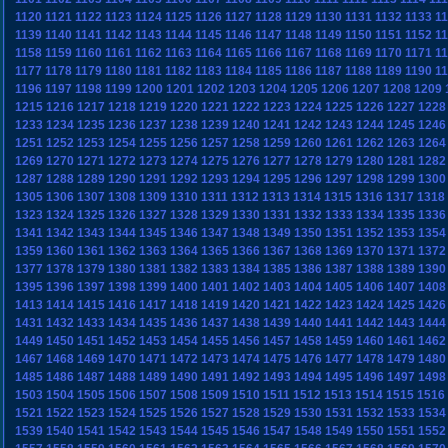
1120
1121
1122
1123
1124
1125
1126
1127
1128
1129
1130
1131
1132
1133
1
1139
1140
1141
1142
1143
1144
1145
1146
1147
1148
1149
1150
1151
1152
1
1158
1159
1160
1161
1162
1163
1164
1165
1166
1167
1168
1169
1170
1171
1
1177
1178
1179
1180
1181
1182
1183
1184
1185
1186
1187
1188
1189
1190
1
1196
1197
1198
1199
1200
1201
1202
1203
1204
1205
1206
1207
1208
1209
1215
1216
1217
1218
1219
1220
1221
1222
1223
1224
1225
1226
1227
1228
1233
1234
1235
1236
1237
1238
1239
1240
1241
1242
1243
1244
1245
1246
1251
1252
1253
1254
1255
1256
1257
1258
1259
1260
1261
1262
1263
1264
1269
1270
1271
1272
1273
1274
1275
1276
1277
1278
1279
1280
1281
1282
1287
1288
1289
1290
1291
1292
1293
1294
1295
1296
1297
1298
1299
1300
1305
1306
1307
1308
1309
1310
1311
1312
1313
1314
1315
1316
1317
1318
1323
1324
1325
1326
1327
1328
1329
1330
1331
1332
1333
1334
1335
1336
1341
1342
1343
1344
1345
1346
1347
1348
1349
1350
1351
1352
1353
1354
1359
1360
1361
1362
1363
1364
1365
1366
1367
1368
1369
1370
1371
1372
1377
1378
1379
1380
1381
1382
1383
1384
1385
1386
1387
1388
1389
1390
1395
1396
1397
1398
1399
1400
1401
1402
1403
1404
1405
1406
1407
1408
1413
1414
1415
1416
1417
1418
1419
1420
1421
1422
1423
1424
1425
1426
1431
1432
1433
1434
1435
1436
1437
1438
1439
1440
1441
1442
1443
1444
1449
1450
1451
1452
1453
1454
1455
1456
1457
1458
1459
1460
1461
1462
1467
1468
1469
1470
1471
1472
1473
1474
1475
1476
1477
1478
1479
1480
1485
1486
1487
1488
1489
1490
1491
1492
1493
1494
1495
1496
1497
1498
1503
1504
1505
1506
1507
1508
1509
1510
1511
1512
1513
1514
1515
1516
1521
1522
1523
1524
1525
1526
1527
1528
1529
1530
1531
1532
1533
1534
1539
1540
1541
1542
1543
1544
1545
1546
1547
1548
1549
1550
1551
1552