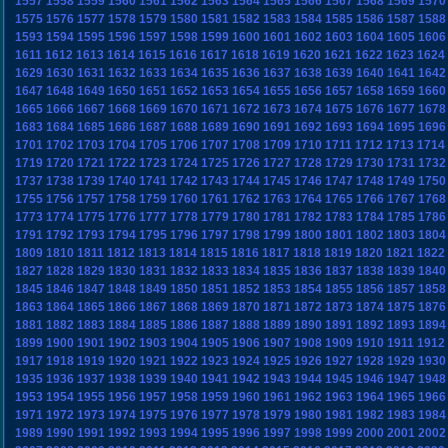
1557
1558
1559
1560
1561
1562
1563
1564
1565
1566
1567
1568
1569
1570
1575
1576
1577
1578
1579
1580
1581
1582
1583
1584
1585
1586
1587
1588
1593
1594
1595
1596
1597
1598
1599
1600
1601
1602
1603
1604
1605
1606
1611
1612
1613
1614
1615
1616
1617
1618
1619
1620
1621
1622
1623
1624
1629
1630
1631
1632
1633
1634
1635
1636
1637
1638
1639
1640
1641
1642
1647
1648
1649
1650
1651
1652
1653
1654
1655
1656
1657
1658
1659
1660
1665
1666
1667
1668
1669
1670
1671
1672
1673
1674
1675
1676
1677
1678
1683
1684
1685
1686
1687
1688
1689
1690
1691
1692
1693
1694
1695
1696
1701
1702
1703
1704
1705
1706
1707
1708
1709
1710
1711
1712
1713
1714
1719
1720
1721
1722
1723
1724
1725
1726
1727
1728
1729
1730
1731
1732
1737
1738
1739
1740
1741
1742
1743
1744
1745
1746
1747
1748
1749
1750
1755
1756
1757
1758
1759
1760
1761
1762
1763
1764
1765
1766
1767
1768
1773
1774
1775
1776
1777
1778
1779
1780
1781
1782
1783
1784
1785
1786
1791
1792
1793
1794
1795
1796
1797
1798
1799
1800
1801
1802
1803
1804
1809
1810
1811
1812
1813
1814
1815
1816
1817
1818
1819
1820
1821
1822
1827
1828
1829
1830
1831
1832
1833
1834
1835
1836
1837
1838
1839
1840
1845
1846
1847
1848
1849
1850
1851
1852
1853
1854
1855
1856
1857
1858
1863
1864
1865
1866
1867
1868
1869
1870
1871
1872
1873
1874
1875
1876
1881
1882
1883
1884
1885
1886
1887
1888
1889
1890
1891
1892
1893
1894
1899
1900
1901
1902
1903
1904
1905
1906
1907
1908
1909
1910
1911
1912
1917
1918
1919
1920
1921
1922
1923
1924
1925
1926
1927
1928
1929
1930
1935
1936
1937
1938
1939
1940
1941
1942
1943
1944
1945
1946
1947
1948
1953
1954
1955
1956
1957
1958
1959
1960
1961
1962
1963
1964
1965
1966
1971
1972
1973
1974
1975
1976
1977
1978
1979
1980
1981
1982
1983
1984
1989
1990
1991
1992
1993
1994
1995
1996
1997
1998
1999
2000
2001
2002