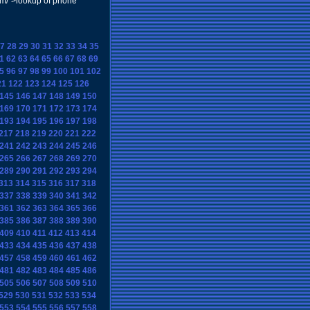
om/">lookup of phone
7
28
29
30
31
32
33
34
35
1
62
63
64
65
66
67
68
69
5
96
97
98
99
100
101
102
21
122
123
124
125
126
145
146
147
148
149
150
169
170
171
172
173
174
193
194
195
196
197
198
217
218
219
220
221
222
241
242
243
244
245
246
265
266
267
268
269
270
289
290
291
292
293
294
313
314
315
316
317
318
337
338
339
340
341
342
361
362
363
364
365
366
385
386
387
388
389
390
409
410
411
412
413
414
433
434
435
436
437
438
457
458
459
460
461
462
481
482
483
484
485
486
505
506
507
508
509
510
529
530
531
532
533
534
553
554
555
556
557
558