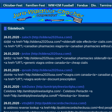
Gästebuch
26.01.2020
-
zaloch
(http://sildena2020usa.com/)
dzljtd <a href="http://sildena2020usa.com/">sildenafil side effects</a> cialis.com
<a href="UR"L>canadian pharmacies viagra</a> canadian pharmacies without a
26.01.2020
-
jvslox
(http://sildena2020usa.com/)
lpkfzz <a href="http://sildena2020usa.com/">canadian pharmacies sildenafil</a>
<a href="UR"L>generic viagra online canada</a> cheap cialis
26.01.2020
-
qvxaln
(http://sildena2020usa.com/)
zbxhte <a href="http://sildena2020usa.com/">viagra.com canada</a> canadian p
<a href="UR"L>viagra work</a> discount prescription
26.01.2020
-
loikDatex
(http://amitriptylineelavilgha.com/)
Celebrex http://amitriptylineelavilgha.com/ - Celebrex Periactin <a
href="http://amitriptylineelavilgha.com/#">Nimotop</a> Voveran
26.01.2020
-
vttsjbBX
(http://publicrecordscheckusa.com/)
ip address reverse lookup <a href=http://publicrecordscheckusa.com/>find peop