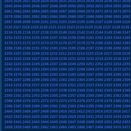
2025
2026
2027
2028
2029
2030
2031
2032
2033
2034
2035
2036
2037
2038
2043
2044
2045
2046
2047
2048
2049
2050
2051
2052
2053
2054
2055
2056
2061
2062
2063
2064
2065
2066
2067
2068
2069
2070
2071
2072
2073
2074
2079
2080
2081
2082
2083
2084
2085
2086
2087
2088
2089
2090
2091
2092
2097
2098
2099
2100
2101
2102
2103
2104
2105
2106
2107
2108
2109
2110
2116
2117
2118
2119
2120
2121
2122
2123
2124
2125
2126
2127
2128
2129
2134
2135
2136
2137
2138
2139
2140
2141
2142
2143
2144
2145
2146
2147
2152
2153
2154
2155
2156
2157
2158
2159
2160
2161
2162
2163
2164
2165
2170
2171
2172
2173
2174
2175
2176
2177
2178
2179
2180
2181
2182
2183
2188
2189
2190
2191
2192
2193
2194
2195
2196
2197
2198
2199
2200
2201
2206
2207
2208
2209
2210
2211
2212
2213
2214
2215
2216
2217
2218
2219
2224
2225
2226
2227
2228
2229
2230
2231
2232
2233
2234
2235
2236
2237
2242
2243
2244
2245
2246
2247
2248
2249
2250
2251
2252
2253
2254
2255
2260
2261
2262
2263
2264
2265
2266
2267
2268
2269
2270
2271
2272
2273
2278
2279
2280
2281
2282
2283
2284
2285
2286
2287
2288
2289
2290
2291
2296
2297
2298
2299
2300
2301
2302
2303
2304
2305
2306
2307
2308
2309
2314
2315
2316
2317
2318
2319
2320
2321
2322
2323
2324
2325
2326
2327
2332
2333
2334
2335
2336
2337
2338
2339
2340
2341
2342
2343
2344
2345
2350
2351
2352
2353
2354
2355
2356
2357
2358
2359
2360
2361
2362
2363
2368
2369
2370
2371
2372
2373
2374
2375
2376
2377
2378
2379
2380
2381
2386
2387
2388
2389
2390
2391
2392
2393
2394
2395
2396
2397
2398
2399
2404
2405
2406
2407
2408
2409
2410
2411
2412
2413
2414
2415
2416
2417
2422
2423
2424
2425
2426
2427
2428
2429
2430
2431
2432
2433
2434
2435
2440
2441
2442
2443
2444
2445
2446
2447
2448
2449
2450
2451
2452
2453
2458
2459
2460
2461
2462
2463
2464
2465
2466
2467
2468
2469
2470
2471