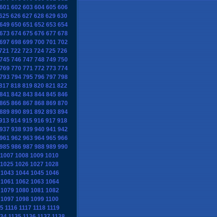
601
602
603
604
605
606
625
626
627
628
629
630
649
650
651
652
653
654
673
674
675
676
677
678
697
698
699
700
701
702
721
722
723
724
725
726
745
746
747
748
749
750
769
770
771
772
773
774
793
794
795
796
797
798
817
818
819
820
821
822
841
842
843
844
845
846
865
866
867
868
869
870
889
890
891
892
893
894
913
914
915
916
917
918
937
938
939
940
941
942
961
962
963
964
965
966
985
986
987
988
989
990
1007
1008
1009
1010
1025
1026
1027
1028
1043
1044
1045
1046
1061
1062
1063
1064
1079
1080
1081
1082
1097
1098
1099
1100
15
1116
1117
1118
1119
134
1135
1136
1137
1138