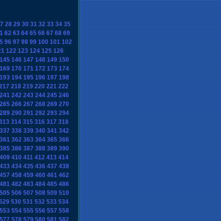
7
28
29
30
31
32
33
34
35
1
62
63
64
65
66
67
68
69
5
96
97
98
99
100
101
102
21
122
123
124
125
126
145
146
147
148
149
150
169
170
171
172
173
174
193
194
195
196
197
198
217
218
219
220
221
222
241
242
243
244
245
246
265
266
267
268
269
270
289
290
291
292
293
294
313
314
315
316
317
318
337
338
339
340
341
342
361
362
363
364
365
366
385
386
387
388
389
390
409
410
411
412
413
414
433
434
435
436
437
438
457
458
459
460
461
462
481
482
483
484
485
486
505
506
507
508
509
510
529
530
531
532
533
534
553
554
555
556
557
558
577
578
579
580
581
582