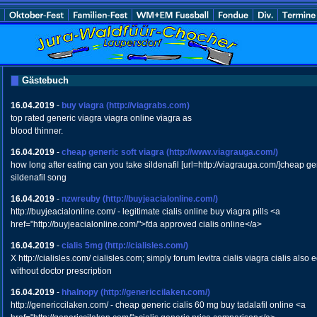
Gästebuch
16.04.2019
-
buy viagra
(http://viagrabs.com)
top rated generic viagra viagra online viagra as
blood thinner.
16.04.2019
-
cheap generic soft viagra
(http://www.viagrauga.com/)
how long after eating can you take sildenafil [url=http://viagrauga.com/]cheap gen
sildenafil song
16.04.2019
-
nzwreuby
(http://buyjeacialonline.com/)
http://buyjeacialonline.com/ - legitimate cialis online buy viagra pills <a
href="http://buyjeacialonline.com/">fda approved cialis online</a>
16.04.2019
-
cialis 5mg
(http://cialisles.com/)
X http://cialisles.com/ cialisles.com; simply forum levitra cialis viagra cialis also
without doctor prescription
16.04.2019
-
hhaInopy
(http://genericcilaken.com/)
http://genericcilaken.com/ - cheap generic cialis 60 mg buy tadalafil online <a