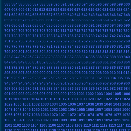
583
584
585
586
587
588
589
590
591
592
593
594
595
596
597
598
599
600
607
608
609
610
611
612
613
614
615
616
617
618
619
620
621
622
623
624
631
632
633
634
635
636
637
638
639
640
641
642
643
644
645
646
647
648
655
656
657
658
659
660
661
662
663
664
665
666
667
668
669
670
671
672
679
680
681
682
683
684
685
686
687
688
689
690
691
692
693
694
695
696
703
704
705
706
707
708
709
710
711
712
713
714
715
716
717
718
719
720
727
728
729
730
731
732
733
734
735
736
737
738
739
740
741
742
743
744
751
752
753
754
755
756
757
758
759
760
761
762
763
764
765
766
767
768
775
776
777
778
779
780
781
782
783
784
785
786
787
788
789
790
791
792
799
800
801
802
803
804
805
806
807
808
809
810
811
812
813
814
815
816
823
824
825
826
827
828
829
830
831
832
833
834
835
836
837
838
839
840
847
848
849
850
851
852
853
854
855
856
857
858
859
860
861
862
863
864
871
872
873
874
875
876
877
878
879
880
881
882
883
884
885
886
887
888
895
896
897
898
899
900
901
902
903
904
905
906
907
908
909
910
911
912
919
920
921
922
923
924
925
926
927
928
929
930
931
932
933
934
935
936
943
944
945
946
947
948
949
950
951
952
953
954
955
956
957
958
959
960
967
968
969
970
971
972
973
974
975
976
977
978
979
980
981
982
983
984
991
992
993
994
995
996
997
998
999
1000
1001
1002
1003
1004
1005
1006
1011
1012
1013
1014
1015
1016
1017
1018
1019
1020
1021
1022
1023
1024
1029
1030
1031
1032
1033
1034
1035
1036
1037
1038
1039
1040
1041
1042
1047
1048
1049
1050
1051
1052
1053
1054
1055
1056
1057
1058
1059
1060
1065
1066
1067
1068
1069
1070
1071
1072
1073
1074
1075
1076
1077
1078
1083
1084
1085
1086
1087
1088
1089
1090
1091
1092
1093
1094
1095
1096
1101
1102
1103
1104
1105
1106
1107
1108
1109
1110
1111
1112
1113
1114
11
1120
1121
1122
1123
1124
1125
1126
1127
1128
1129
1130
1131
1132
1133
1