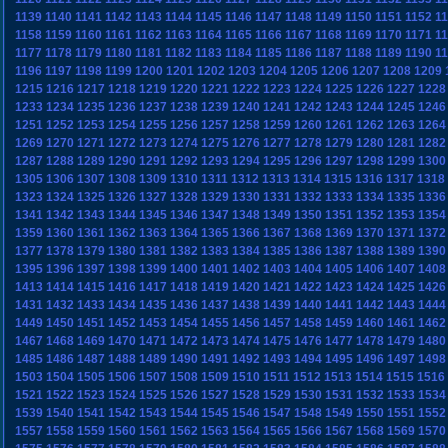
1139
1140
1141
1142
1143
1144
1145
1146
1147
1148
1149
1150
1151
1152
1
1158
1159
1160
1161
1162
1163
1164
1165
1166
1167
1168
1169
1170
1171
1
1177
1178
1179
1180
1181
1182
1183
1184
1185
1186
1187
1188
1189
1190
1
1196
1197
1198
1199
1200
1201
1202
1203
1204
1205
1206
1207
1208
1209
1215
1216
1217
1218
1219
1220
1221
1222
1223
1224
1225
1226
1227
1228
1233
1234
1235
1236
1237
1238
1239
1240
1241
1242
1243
1244
1245
1246
1251
1252
1253
1254
1255
1256
1257
1258
1259
1260
1261
1262
1263
1264
1269
1270
1271
1272
1273
1274
1275
1276
1277
1278
1279
1280
1281
1282
1287
1288
1289
1290
1291
1292
1293
1294
1295
1296
1297
1298
1299
1300
1305
1306
1307
1308
1309
1310
1311
1312
1313
1314
1315
1316
1317
1318
1323
1324
1325
1326
1327
1328
1329
1330
1331
1332
1333
1334
1335
1336
1341
1342
1343
1344
1345
1346
1347
1348
1349
1350
1351
1352
1353
1354
1359
1360
1361
1362
1363
1364
1365
1366
1367
1368
1369
1370
1371
1372
1377
1378
1379
1380
1381
1382
1383
1384
1385
1386
1387
1388
1389
1390
1395
1396
1397
1398
1399
1400
1401
1402
1403
1404
1405
1406
1407
1408
1413
1414
1415
1416
1417
1418
1419
1420
1421
1422
1423
1424
1425
1426
1431
1432
1433
1434
1435
1436
1437
1438
1439
1440
1441
1442
1443
1444
1449
1450
1451
1452
1453
1454
1455
1456
1457
1458
1459
1460
1461
1462
1467
1468
1469
1470
1471
1472
1473
1474
1475
1476
1477
1478
1479
1480
1485
1486
1487
1488
1489
1490
1491
1492
1493
1494
1495
1496
1497
1498
1503
1504
1505
1506
1507
1508
1509
1510
1511
1512
1513
1514
1515
1516
1521
1522
1523
1524
1525
1526
1527
1528
1529
1530
1531
1532
1533
1534
1539
1540
1541
1542
1543
1544
1545
1546
1547
1548
1549
1550
1551
1552
1557
1558
1559
1560
1561
1562
1563
1564
1565
1566
1567
1568
1569
1570