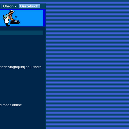
eric viagra[/url] paul thorn
 ed meds online