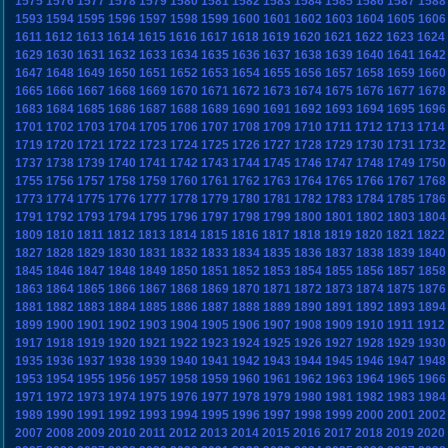
1575
1576
1577
1578
1579
1580
1581
1582
1583
1584
1585
1586
1587
1588
1593
1594
1595
1596
1597
1598
1599
1600
1601
1602
1603
1604
1605
1606
1611
1612
1613
1614
1615
1616
1617
1618
1619
1620
1621
1622
1623
1624
1629
1630
1631
1632
1633
1634
1635
1636
1637
1638
1639
1640
1641
1642
1647
1648
1649
1650
1651
1652
1653
1654
1655
1656
1657
1658
1659
1660
1665
1666
1667
1668
1669
1670
1671
1672
1673
1674
1675
1676
1677
1678
1683
1684
1685
1686
1687
1688
1689
1690
1691
1692
1693
1694
1695
1696
1701
1702
1703
1704
1705
1706
1707
1708
1709
1710
1711
1712
1713
1714
1719
1720
1721
1722
1723
1724
1725
1726
1727
1728
1729
1730
1731
1732
1737
1738
1739
1740
1741
1742
1743
1744
1745
1746
1747
1748
1749
1750
1755
1756
1757
1758
1759
1760
1761
1762
1763
1764
1765
1766
1767
1768
1773
1774
1775
1776
1777
1778
1779
1780
1781
1782
1783
1784
1785
1786
1791
1792
1793
1794
1795
1796
1797
1798
1799
1800
1801
1802
1803
1804
1809
1810
1811
1812
1813
1814
1815
1816
1817
1818
1819
1820
1821
1822
1827
1828
1829
1830
1831
1832
1833
1834
1835
1836
1837
1838
1839
1840
1845
1846
1847
1848
1849
1850
1851
1852
1853
1854
1855
1856
1857
1858
1863
1864
1865
1866
1867
1868
1869
1870
1871
1872
1873
1874
1875
1876
1881
1882
1883
1884
1885
1886
1887
1888
1889
1890
1891
1892
1893
1894
1899
1900
1901
1902
1903
1904
1905
1906
1907
1908
1909
1910
1911
1912
1917
1918
1919
1920
1921
1922
1923
1924
1925
1926
1927
1928
1929
1930
1935
1936
1937
1938
1939
1940
1941
1942
1943
1944
1945
1946
1947
1948
1953
1954
1955
1956
1957
1958
1959
1960
1961
1962
1963
1964
1965
1966
1971
1972
1973
1974
1975
1976
1977
1978
1979
1980
1981
1982
1983
1984
1989
1990
1991
1992
1993
1994
1995
1996
1997
1998
1999
2000
2001
2002
2007
2008
2009
2010
2011
2012
2013
2014
2015
2016
2017
2018
2019
2020