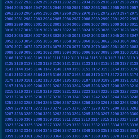
2926
2927
2928
2929
2930
2931
2932
2933
2934
2935
2936
2937
2938
2939
2944
2945
2946
2947
2948
2949
2950
2951
2952
2953
2954
2955
2956
2957
2962
2963
2964
2965
2966
2967
2968
2969
2970
2971
2972
2973
2974
2975
2980
2981
2982
2983
2984
2985
2986
2987
2988
2989
2990
2991
2992
2993
2998
2999
3000
3001
3002
3003
3004
3005
3006
3007
3008
3009
3010
3011
3016
3017
3018
3019
3020
3021
3022
3023
3024
3025
3026
3027
3028
3029
3034
3035
3036
3037
3038
3039
3040
3041
3042
3043
3044
3045
3046
3047
3052
3053
3054
3055
3056
3057
3058
3059
3060
3061
3062
3063
3064
3065
3070
3071
3072
3073
3074
3075
3076
3077
3078
3079
3080
3081
3082
3083
3088
3089
3090
3091
3092
3093
3094
3095
3096
3097
3098
3099
3100
3101
3106
3107
3108
3109
3110
3111
3112
3113
3114
3115
3116
3117
3118
3119
3
3125
3126
3127
3128
3129
3130
3131
3132
3133
3134
3135
3136
3137
3138
3143
3144
3145
3146
3147
3148
3149
3150
3151
3152
3153
3154
3155
3156
3161
3162
3163
3164
3165
3166
3167
3168
3169
3170
3171
3172
3173
3174
3179
3180
3181
3182
3183
3184
3185
3186
3187
3188
3189
3190
3191
3192
3197
3198
3199
3200
3201
3202
3203
3204
3205
3206
3207
3208
3209
3210
3215
3216
3217
3218
3219
3220
3221
3222
3223
3224
3225
3226
3227
3228
3233
3234
3235
3236
3237
3238
3239
3240
3241
3242
3243
3244
3245
3246
3251
3252
3253
3254
3255
3256
3257
3258
3259
3260
3261
3262
3263
3264
3269
3270
3271
3272
3273
3274
3275
3276
3277
3278
3279
3280
3281
3282
3287
3288
3289
3290
3291
3292
3293
3294
3295
3296
3297
3298
3299
3300
3305
3306
3307
3308
3309
3310
3311
3312
3313
3314
3315
3316
3317
3318
3323
3324
3325
3326
3327
3328
3329
3330
3331
3332
3333
3334
3335
3336
3341
3342
3343
3344
3345
3346
3347
3348
3349
3350
3351
3352
3353
3354
3359
3360
3361
3362
3363
3364
3365
3366
3367
3368
3369
3370
3371
3372