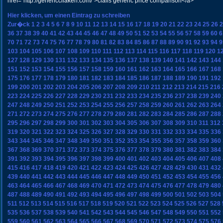
href="http://genericcilaken.com/">cialis generic price comparison</a>
Hier klicken, um einen Eintrag zu schreiben
Zur�ck
1
2
3
4
5
6
7
8
9
10
11
12
13
14
15
16
17
18
19
20
21
22
23
24
25
26
2
36
37
38
39
40
41
42
43
44
45
46
47
48
49
50
51
52
53
54
55
56
57
58
59
60
6
70
71
72
73
74
75
76
77
78
79
80
81
82
83
84
85
86
87
88
89
90
91
92
93
94
9
103
104
105
106
107
108
109
110
111
112
113
114
115
116
117
118
119
120
1
127
128
129
130
131
132
133
134
135
136
137
138
139
140
141
142
143
144
151
152
153
154
155
156
157
158
159
160
161
162
163
164
165
166
167
168
175
176
177
178
179
180
181
182
183
184
185
186
187
188
189
190
191
192
199
200
201
202
203
204
205
206
207
208
209
210
211
212
213
214
215
216
223
224
225
226
227
228
229
230
231
232
233
234
235
236
237
238
239
240
247
248
249
250
251
252
253
254
255
256
257
258
259
260
261
262
263
264
271
272
273
274
275
276
277
278
279
280
281
282
283
284
285
286
287
288
295
296
297
298
299
300
301
302
303
304
305
306
307
308
309
310
311
312
319
320
321
322
323
324
325
326
327
328
329
330
331
332
333
334
335
336
343
344
345
346
347
348
349
350
351
352
353
354
355
356
357
358
359
360
367
368
369
370
371
372
373
374
375
376
377
378
379
380
381
382
383
384
391
392
393
394
395
396
397
398
399
400
401
402
403
404
405
406
407
408
415
416
417
418
419
420
421
422
423
424
425
426
427
428
429
430
431
432
439
440
441
442
443
444
445
446
447
448
449
450
451
452
453
454
455
456
463
464
465
466
467
468
469
470
471
472
473
474
475
476
477
478
479
480
487
488
489
490
491
492
493
494
495
496
497
498
499
500
501
502
503
504
511
512
513
514
515
516
517
518
519
520
521
522
523
524
525
526
527
528
535
536
537
538
539
540
541
542
543
544
545
546
547
548
549
550
551
552
559
560
561
562
563
564
565
566
567
568
569
570
571
572
573
574
575
576