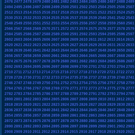
2476
2477
2478
2479
2480
2481
2482
2483
2484
2485
2486
2487
2488
2489
2494
2495
2496
2497
2498
2499
2500
2501
2502
2503
2504
2505
2506
2507
2512
2513
2514
2515
2516
2517
2518
2519
2520
2521
2522
2523
2524
2525
2530
2531
2532
2533
2534
2535
2536
2537
2538
2539
2540
2541
2542
2543
2548
2549
2550
2551
2552
2553
2554
2555
2556
2557
2558
2559
2560
2561
2566
2567
2568
2569
2570
2571
2572
2573
2574
2575
2576
2577
2578
2579
2584
2585
2586
2587
2588
2589
2590
2591
2592
2593
2594
2595
2596
2597
2602
2603
2604
2605
2606
2607
2608
2609
2610
2611
2612
2613
2614
2615
2620
2621
2622
2623
2624
2625
2626
2627
2628
2629
2630
2631
2632
2633
2638
2639
2640
2641
2642
2643
2644
2645
2646
2647
2648
2649
2650
2651
2656
2657
2658
2659
2660
2661
2662
2663
2664
2665
2666
2667
2668
2669
2674
2675
2676
2677
2678
2679
2680
2681
2682
2683
2684
2685
2686
2687
2692
2693
2694
2695
2696
2697
2698
2699
2700
2701
2702
2703
2704
2705
2710
2711
2712
2713
2714
2715
2716
2717
2718
2719
2720
2721
2722
2723
2728
2729
2730
2731
2732
2733
2734
2735
2736
2737
2738
2739
2740
2741
2746
2747
2748
2749
2750
2751
2752
2753
2754
2755
2756
2757
2758
2759
2764
2765
2766
2767
2768
2769
2770
2771
2772
2773
2774
2775
2776
2777
2782
2783
2784
2785
2786
2787
2788
2789
2790
2791
2792
2793
2794
2795
2800
2801
2802
2803
2804
2805
2806
2807
2808
2809
2810
2811
2812
2813
2818
2819
2820
2821
2822
2823
2824
2825
2826
2827
2828
2829
2830
2831
2836
2837
2838
2839
2840
2841
2842
2843
2844
2845
2846
2847
2848
2849
2854
2855
2856
2857
2858
2859
2860
2861
2862
2863
2864
2865
2866
2867
2872
2873
2874
2875
2876
2877
2878
2879
2880
2881
2882
2883
2884
2885
2890
2891
2892
2893
2894
2895
2896
2897
2898
2899
2900
2901
2902
2903
2908
2909
2910
2911
2912
2913
2914
2915
2916
2917
2918
2919
2920
2921