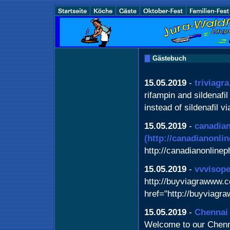
Gästebuch
15.05.2019
-
triviagr
rifampin and sildenafi
instead of sildenafil v
15.05.2019
-
canadia
(http://canadianonli
http://canadianonline
15.05.2019
-
vvvisop
http://buyviagrawww.c
href="http://buyviagr
15.05.2019
-
Chennai
Welcome to our Chenn