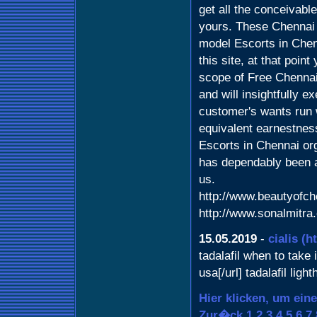
get all the conceivabl
yours. These Chennai
model Escorts in Chenn
this site, at that poin
scope of Free Chennai
and will insightfully e
customer's wants run 
equivalent earnestne
Escorts in Chennai org
has dependably been a
us.
http://www.beautyofc
http://www.sonalmitra
15.05.2019
-
cialis
(h
tadalafil when to take i
usa[/url] tadalafil lig
Hier klicken, um ein
Zur�ck
1
2
3
4
5
6
7