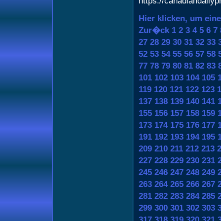
https://canadiandaily
Hier klicken, um ein
Zur�ck
1
2
3
4
5
6
7
27
28
29
30
31
32
33
52
53
54
55
56
57
58
77
78
79
80
81
82
83
101
102
103
104
105
119
120
121
122
123
137
138
139
140
141
155
156
157
158
159
173
174
175
176
177
191
192
193
194
195
209
210
211
212
213
227
228
229
230
231
245
246
247
248
249
263
264
265
266
267
281
282
283
284
285
299
300
301
302
303
317
318
319
320
321