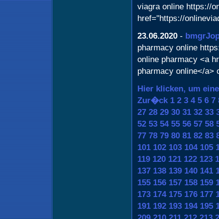
viagra online https://
href="https://onlinev
23.06.2020
-
bmgrJop
pharmacy online https
online pharmacy <a h
pharmacy online</a> 
Hier klicken, um ein
Zur�ck
1
2
3
4
5
6
7
27
28
29
30
31
32
33
52
53
54
55
56
57
58
77
78
79
80
81
82
83
101
102
103
104
105
119
120
121
122
123
137
138
139
140
141
155
156
157
158
159
173
174
175
176
177
191
192
193
194
195
209
210
211
212
213