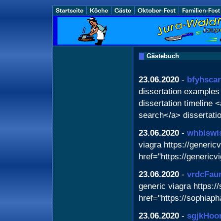
Gästebuch
23.06.2020
-
bfyhscar
dissertation examples h
dissertation timeline 
search</a> dissertatio
23.06.2020
-
whbisw
viagra https://generic
href="https://genericv
23.06.2020
-
vrdcFa
generic viagra https:/
href="https://sophiap
23.06.2020
-
sgjkHoo