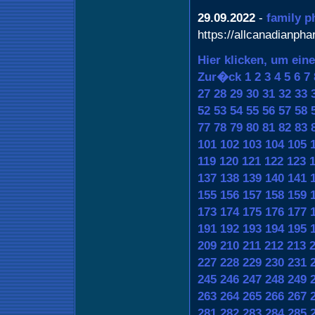
29.09.2022
-
family p
https://allcanadianph
Hier klicken, um ein
Zur�ck
1
2
3
4
5
6
7
27
28
29
30
31
32
33
52
53
54
55
56
57
58
77
78
79
80
81
82
83
101
102
103
104
105
119
120
121
122
123
137
138
139
140
141
155
156
157
158
159
173
174
175
176
177
191
192
193
194
195
209
210
211
212
213
227
228
229
230
231
245
246
247
248
249
263
264
265
266
267
281
282
283
284
285