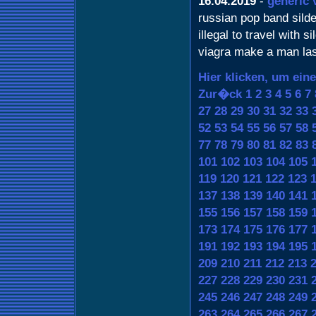
16.04.2019
-
generic 
russian pop band sildena
illegal to travel with 
viagra make a man las
Hier klicken, um ein
Zur�ck
1
2
3
4
5
6
7
27
28
29
30
31
32
33
52
53
54
55
56
57
58
77
78
79
80
81
82
83
101
102
103
104
105
119
120
121
122
123
137
138
139
140
141
155
156
157
158
159
173
174
175
176
177
191
192
193
194
195
209
210
211
212
213
227
228
229
230
231
245
246
247
248
249
263
264
265
266
267