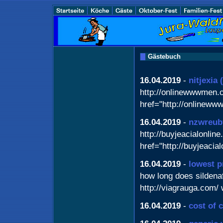
Gästebuch
16.04.2019
-
nitjexia
http://onlinewwwmen.co
href="http://onlineww
16.04.2019
-
nzwreub
http://buyjeacialonlin
href="http://buyjeacial
16.04.2019
-
lowest p
how long does sildenafi
http://viagrauga.com/ 
16.04.2019
-
cost of 