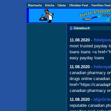
Gästebuch
11.08.2020
-
fbbdpio
most trusted payday l
loans loans <a href="
easy payday loans
11.08.2020
-
fvtbroya
canadian pharmacy onl
drugs online canadian
href="https://canada
canadian pharmacy on
11.08.2020
-
bfgrGrik
reputable canadian ph