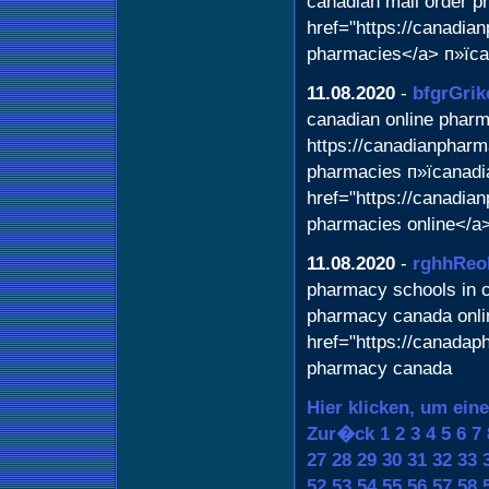
canadian mail order 
href="https://canadi
pharmacies</a> п»їca
11.08.2020
-
bfgrGrik
canadian online pharma
https://canadianpharma
pharmacies п»їcanadi
href="https://canadia
pharmacies online</a
11.08.2020
-
rghhReo
pharmacy schools in 
pharmacy canada onl
href="https://canada
pharmacy canada
Hier klicken, um ein
Zur�ck
1
2
3
4
5
6
7
27
28
29
30
31
32
33
52
53
54
55
56
57
58