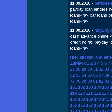
11.09.2018
-
bsftoife
payday loan lenders n
loans</a> car loans p
loans</a>
11.09.2018
-
nzgBoyp
cash advance online <a
credit no fax payday l
loans</a>
Hier klicken, um ein
Zur�ck
1
2
3
4
5
6
7
27
28
29
30
31
32
33
52
53
54
55
56
57
58
77
78
79
80
81
82
83
101
102
103
104
105
119
120
121
122
123
137
138
139
140
141
155
156
157
158
159
173
174
175
176
177