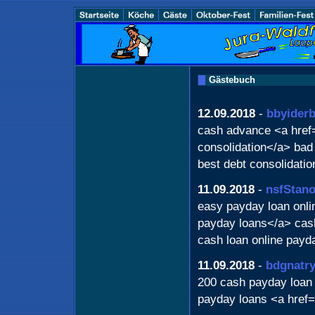
Gästebuch
12.09.2018
-
bbyider
cash advance <a href=
consolidation</a> bad
best debt consolidatio
11.09.2018
-
nsfStan
easy payday loan onli
payday loans</a> cas
cash loan online payd
11.09.2018
-
bdgnatr
200 cash payday loan 
payday loans <a href=