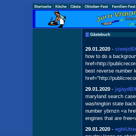
Gästebuch
29.01.2020
-
ciswjcB
how to do a backgroun
href=http://publicre
best reverse number l
href="http://publicre
29.01.2020
-
jqjaydB
maryland search case
washington state bac
number ybrnzn <a hre
engines that are free<
29.01.2020
-
egbiUtte