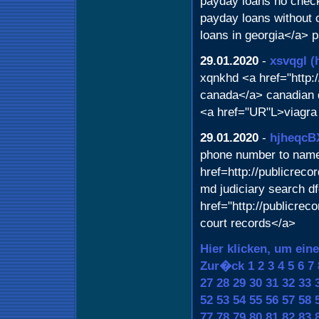
payday loans no check
payday loans without 
loans in georgia</a> 
29.01.2020
-
xsvqgl
(
xqnkhd <a href="http:
canada</a> canadian 
<a href="UR"L>viagra
29.01.2020
-
hjheqcB
phone number to nam
href=http://publicrec
md judiciary search d
href="http://publicre
court records</a>
Hier klicken, um ein
Zur�ck
1
2
3
4
5
6
7
27
28
29
30
31
32
33
52
53
54
55
56
57
58
77
78
79
80
81
82
83