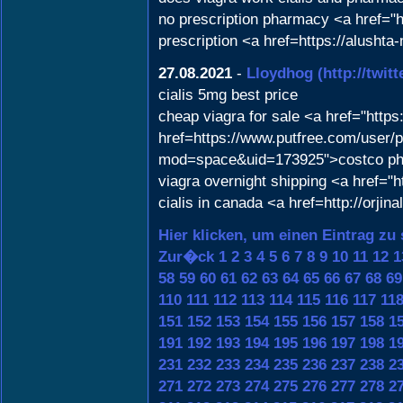
no prescription pharmacy <a href=
prescription <a href=https://alushta
27.08.2021
-
Lloydhog
(http://twi
cialis 5mg best price
cheap viagra for sale <a href="http
href=https://www.putfree.com/user/p
mod=space&uid=173925">costco phar
viagra overnight shipping <a href=
cialis in canada <a href=http://orji
Hier klicken, um einen Eintrag zu
Zur�ck
1
2
3
4
5
6
7
8
9
10
11
12
1
58
59
60
61
62
63
64
65
66
67
68
69
110
111
112
113
114
115
116
117
11
151
152
153
154
155
156
157
158
1
191
192
193
194
195
196
197
198
1
231
232
233
234
235
236
237
238
2
271
272
273
274
275
276
277
278
2