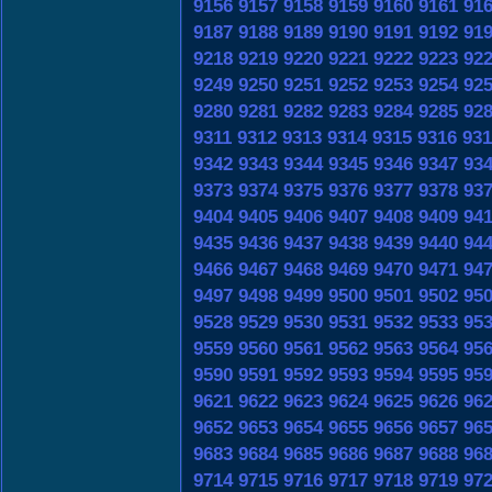
9156
9157
9158
9159
9160
9161
91
9187
9188
9189
9190
9191
9192
91
9218
9219
9220
9221
9222
9223
92
9249
9250
9251
9252
9253
9254
92
9280
9281
9282
9283
9284
9285
92
9311
9312
9313
9314
9315
9316
931
9342
9343
9344
9345
9346
9347
93
9373
9374
9375
9376
9377
9378
93
9404
9405
9406
9407
9408
9409
94
9435
9436
9437
9438
9439
9440
94
9466
9467
9468
9469
9470
9471
94
9497
9498
9499
9500
9501
9502
95
9528
9529
9530
9531
9532
9533
95
9559
9560
9561
9562
9563
9564
95
9590
9591
9592
9593
9594
9595
95
9621
9622
9623
9624
9625
9626
96
9652
9653
9654
9655
9656
9657
96
9683
9684
9685
9686
9687
9688
96
9714
9715
9716
9717
9718
9719
97