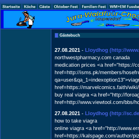
Gästebuch
27.08.2021
-
Lloydhog
(http://www
northwestpharmacy.com canada
medication prices <a href="https://
href=http://isms.pk/members/hosefro
qa=user&qa_1=indexoption13">viagra
href=https://marvelcomics.faith/w
buy real viagra <a href="http://foro
href=http://www.viewtool.com/bbs/
27.08.2021
-
Lloydhog
(http://sc.
how to take viagra
online viagra <a href="http://www.
href=https://kalspage.com/author/piz