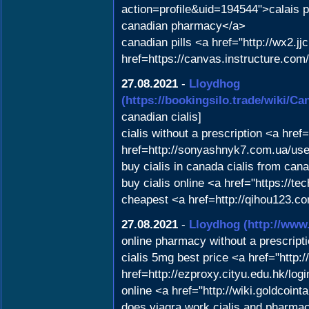
action=profile&uid=194544">calais 
canadian pharmacy</a>
canadian pills <a href="http://wx
href=https://canvas.instructure.co
27.08.2021
-
Lloydhog
(https://bookingsilo.trade/wik
canadian cialis]
cialis without a prescription <a hr
href=http://sonyashnyk7.com.ua/user
buy cialis in canada cialis from ca
buy cialis online <a href="https://t
cheapest <a href=http://qihou123
27.08.2021
-
Lloydhog
(http://www
online pharmacy without a prescript
cialis 5mg best price <a href="http
href=http://ezproxy.cityu.edu.hk/l
online <a href="http://wiki.goldco
does viagra work cialis and pharma