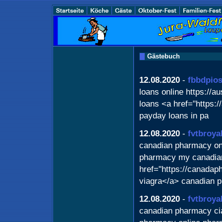
Gästebuch
12.08.2020
-
fbbdpio
loans online https://
loans <a href="https:
payday loans in pa
12.08.2020
-
fvtbroya
canadian pharmacy onl
pharmacy my canadia
href="https://canada
viagra</a> canadian 
12.08.2020
-
fvtbroya
canadian pharmacy cia